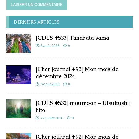
DERNIERS ARTICLES
[CDLS #533] Tanabata sama
8 août 2026
0
[Cher journal #93] Mon mois de
décembre 2024
5 août 2026
0
[CDLS #532] moumoon – Utsukushii
hito
27 juillet 2026
0
[Cher journal #92] Mon mois de