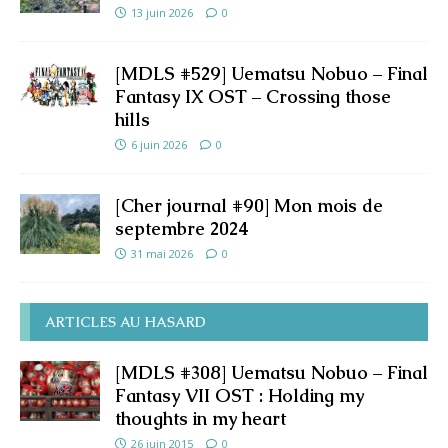
13 juin 2026
0
[MDLS #529] Uematsu Nobuo – Final
Fantasy IX OST – Crossing those
hills
6 juin 2026
0
[Cher journal #90] Mon mois de
septembre 2024
31 mai 2026
0
ARTICLES AU HASARD
[MDLS #308] Uematsu Nobuo – Final
Fantasy VII OST : Holding my
thoughts in my heart
26 juin 2015
0