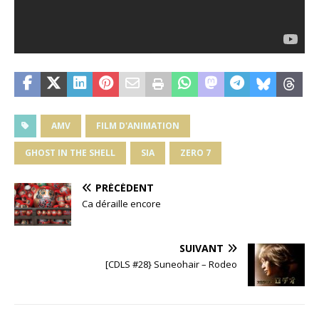
AMV
FILM D'ANIMATION
GHOST IN THE SHELL
SIA
ZERO 7
PRÉCÉDENT
Ca déraille encore
SUIVANT
[CDLS #28} Suneohair – Rodeo