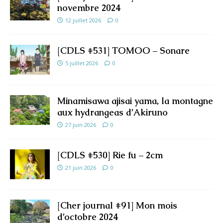
novembre 2024
12 juillet 2026
0
[CDLS #531] TOMOO – Sonare
5 juillet 2026
0
Minamisawa ajisai yama, la montagne
aux hydrangeas d’Akiruno
27 juin 2026
0
[CDLS #530] Rie fu – 2cm
21 juin 2026
0
[Cher journal #91] Mon mois
d’octobre 2024