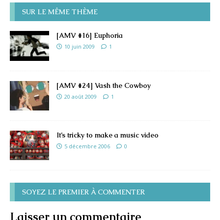
SUR LE MÊME THÈME
[AMV #16] Euphoria
10 juin 2009
1
[AMV #24] Vash the Cowboy
20 août 2009
1
It’s tricky to make a music video
5 décembre 2006
0
SOYEZ LE PREMIER À COMMENTER
Laisser un commentaire