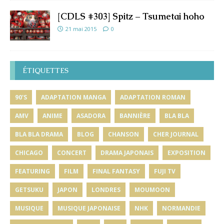
[CDLS #303] Spitz – Tsumetai hoho
21 mai 2015
0
ÉTIQUETTES
90'S
ADAPTATION MANGA
ADAPTATION ROMAN
AMV
ANIME
ASADORA
BANNIÈRE
BLA BLA
BLA BLA DRAMA
BLOG
CHANSON
CHER JOURNAL
CHICAGO
CONCERT
DRAMA JAPONAIS
EXPOSITION
FEATURING
FILM
FINAL FANTASY
FUJI TV
GETSUKU
JAPON
LONDRES
MOUMOON
MUSIQUE
MUSIQUE JAPONAISE
NHK
NORMANDIE