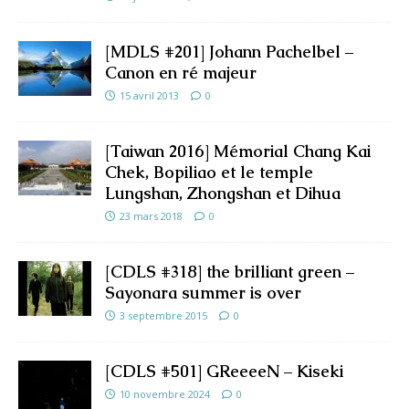
[MDLS #201] Johann Pachelbel –
Canon en ré majeur
15 avril 2013
0
[Taiwan 2016] Mémorial Chang Kai
Chek, Bopiliao et le temple
Lungshan, Zhongshan et Dihua
23 mars 2018
0
[CDLS #318] the brilliant green –
Sayonara summer is over
3 septembre 2015
0
[CDLS #501] GReeeeN – Kiseki
10 novembre 2024
0