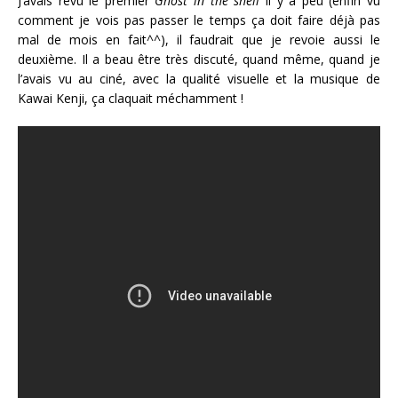
J’avais revu le premier
Ghost in the shell
il y a peu (enfin vu
comment je vois pas passer le temps ça doit faire déjà pas
mal de mois en fait^^), il faudrait que je revoie aussi le
deuxième. Il a beau être très discuté, quand même, quand je
l’avais vu au ciné, avec la qualité visuelle et la musique de
Kawai Kenji, ça claquait méchamment !