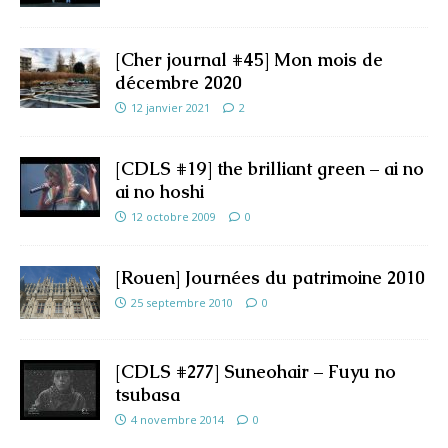
[Cher journal #45] Mon mois de
décembre 2020
12 janvier 2021
2
[CDLS #19] the brilliant green – ai no
ai no hoshi
12 octobre 2009
0
[Rouen] Journées du patrimoine 2010
25 septembre 2010
0
[CDLS #277] Suneohair – Fuyu no
tsubasa
4 novembre 2014
0