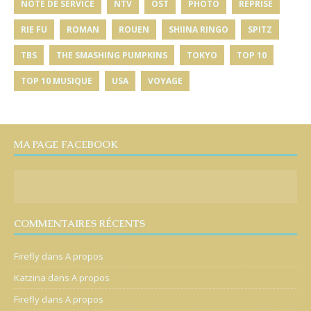
NOTE DE SERVICE
NTV
OST
PHOTO
REPRISE
RIE FU
ROMAN
ROUEN
SHIINA RINGO
SPITZ
TBS
THE SMASHING PUMPKINS
TOKYO
TOP 10
TOP 10 MUSIQUE
USA
VOYAGE
MA PAGE FACEBOOK
COMMENTAIRES RÉCENTS
Firefly
dans
A propos
Katzina
dans
A propos
Firefly
dans
A propos