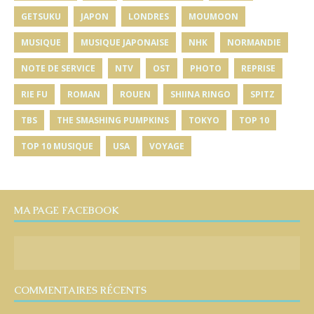
GETSUKU
JAPON
LONDRES
MOUMOON
MUSIQUE
MUSIQUE JAPONAISE
NHK
NORMANDIE
NOTE DE SERVICE
NTV
OST
PHOTO
REPRISE
RIE FU
ROMAN
ROUEN
SHIINA RINGO
SPITZ
TBS
THE SMASHING PUMPKINS
TOKYO
TOP 10
TOP 10 MUSIQUE
USA
VOYAGE
MA PAGE FACEBOOK
COMMENTAIRES RÉCENTS