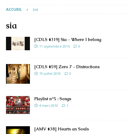
ACCUEIL
sia
sia
[CDLS #319] Sia – Where I belong
11 septembre 2015
0
[CDLS #59] Zero 7 – Distractions
19 juillet 2010
0
Playlist n°5 : Songs
4 mars 2010
1
[AMV #38] Hearts an Souls