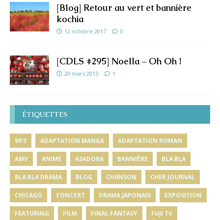
[Blog] Retour au vert et bannière
kochia
12 octobre 2017
0
[CDLS #295] Noella – Oh Oh !
20 mars 2015
1
ÉTIQUETTES
90'S
ADAPTATION MANGA
ADAPTATION ROMAN
AMV
ANIME
ASADORA
BANNIÈRE
BLA BLA
BLA BLA DRAMA
BLOG
CHANSON
CHER JOURNAL
CHICAGO
CONCERT
DRAMA JAPONAIS
EXPOSITION
FEATURING
FILM
FINAL FANTASY
FUJI TV