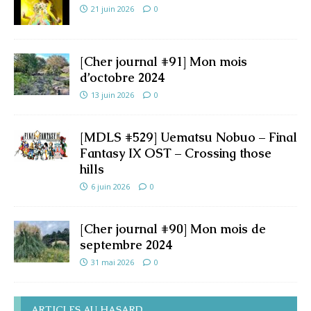
21 juin 2026
0
[Cher journal #91] Mon mois
d’octobre 2024
13 juin 2026
0
[MDLS #529] Uematsu Nobuo – Final
Fantasy IX OST – Crossing those
hills
6 juin 2026
0
[Cher journal #90] Mon mois de
septembre 2024
31 mai 2026
0
ARTICLES AU HASARD