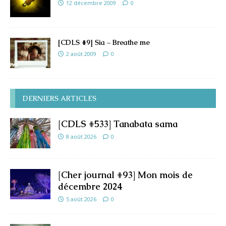
12 décembre 2009
0
[CDLS #9] Sia – Breathe me
2 août 2009
0
DERNIERS ARTICLES
[CDLS #533] Tanabata sama
8 août 2026
0
[Cher journal #93] Mon mois de
décembre 2024
5 août 2026
0