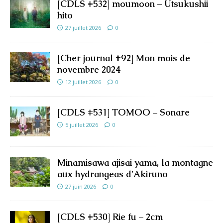
[CDLS #532] moumoon – Utsukushii
hito
27 juillet 2026
0
[Cher journal #92] Mon mois de
novembre 2024
12 juillet 2026
0
[CDLS #531] TOMOO – Sonare
5 juillet 2026
0
Minamisawa ajisai yama, la montagne
aux hydrangeas d’Akiruno
27 juin 2026
0
[CDLS #530] Rie fu – 2cm