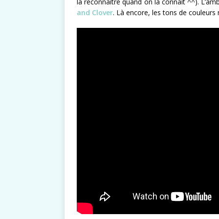
la reconnaître quand on la connaît ^^). L’am
and Clover
. Là encore, les tons de couleurs 