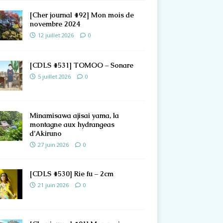
[Cher journal #92] Mon mois de
novembre 2024
12 juillet 2026
0
[CDLS #531] TOMOO – Sonare
5 juillet 2026
0
Minamisawa ajisai yama, la
montagne aux hydrangeas
d’Akiruno
27 juin 2026
0
[CDLS #530] Rie fu – 2cm
21 juin 2026
0