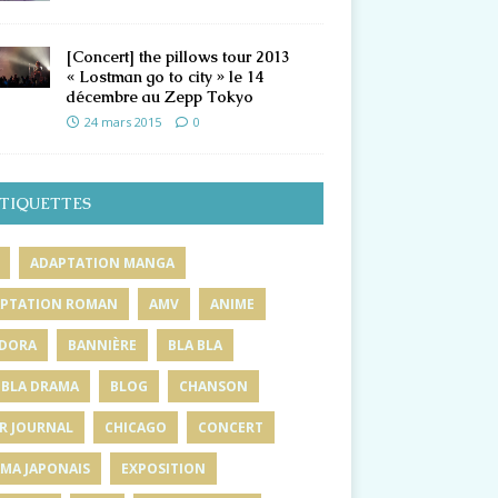
[Concert] the pillows tour 2013
« Lostman go to city » le 14
décembre au Zepp Tokyo
24 mars 2015
0
TIQUETTES
ADAPTATION MANGA
PTATION ROMAN
AMV
ANIME
DORA
BANNIÈRE
BLA BLA
 BLA DRAMA
BLOG
CHANSON
R JOURNAL
CHICAGO
CONCERT
MA JAPONAIS
EXPOSITION