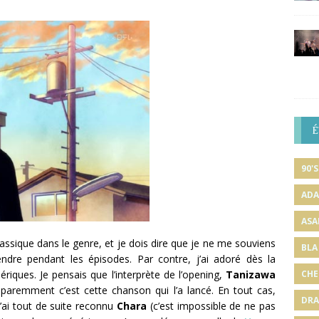
É
90'S
ADA
ASA
lassique dans le genre, et je dois dire que je ne me souviens
BLA
ndre pendant les épisodes. Par contre, j’ai adoré dès la
iques. Je pensais que l’interprète de l’opening,
Tanizawa
CHE
pparemment c’est cette chanson qui l’a lancé. En tout cas,
DRA
j’ai tout de suite reconnu
Chara
(c’est impossible de ne pas