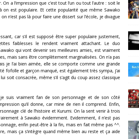
n a l’impression que c’est tout l’un ou tout l’autre : soit le
 là on est populaire. Et cette popularité que même Sawako
 on n’est pas là pour faire une dissert sur l’école, je divague
ssant, car s’il est supposé être super populaire justement,
tites faiblesses le rendent vraiment attachant. Le duo
awako qui vont devenir ses meilleures amies, est vraiment
tres, mais sans être complètement marginalisées. On n’a pas
is je l’ai bien aimée, elle se comporte comme une grande
é fofolle et garçon manqué, est également très sympa, j’ai
e lui soit consacrée, même s’il s’agit du coup assez classique
t je suis vraiment fan de son personnage et de son côté
mpression qu’il donne, car mine de rien il comprend. Enfin,
rsonnage clé de l’histoire et Kurumi. On la sent venir à trois
ntrairement à Sawako évidemment. Evidemment, il n’est pas
sonnage, enfin peut-être à la fin, mais en fait même pas ^^.
oire, mais ça s’intègre quand même bien au reste et ça aide