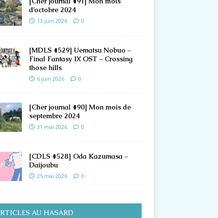
[Cher journal #91] Mon mois
d’octobre 2024
13 juin 2026
0
[MDLS #529] Uematsu Nobuo –
Final Fantasy IX OST – Crossing
those hills
6 juin 2026
0
[Cher journal #90] Mon mois de
septembre 2024
31 mai 2026
0
[CDLS #528] Oda Kazumasa –
Daijoubu
25 mai 2026
0
RTICLES AU HASARD