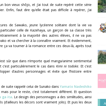
n bon vieux shôjo, et j’ai tout de suite repéré cette série
. Enfin, faut dire qu’elle était pas difficile à repérer, j’ai
.
tures de Sawako, jeune lycéenne solitaire dont la vie va
 particulier celle de Kazehaya, un garçon de sa classe très
trairement à la majorité des autres élèves, il ne va pas
wako et va chercher à la connaître vraiment. Et évidemment,
e ça va tourner à la romance entre ces deux-là, après tout
 C’est sûr que dans n’importe quel manga/anime sentimental
et c’est particulièrement le cas dans
Kimi ni todoke
. Et c’est
opper d’autres personnages et évite que l’histoire entre
 de suite rappelé celui de Sunako dans
Yamato Nadeshiko
 mais pour le reste, c’est totalement différent. Et question
 ga ita
. Le design des personnages a des similitudes, ainsi
 (d’ailleurs les décors sont vraiment jolis). Et puis les deux
A