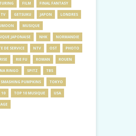
TURING
FILM
FINAL FANTASY
 TV
GETSUKU
JAPON
LONDRES
UMOON
MUSIQUE
IQUE JAPONAISE
NHK
NORMANDIE
E DE SERVICE
NTV
OST
PHOTO
RISE
RIE FU
ROMAN
ROUEN
INA RINGO
SPITZ
TBS
 SMASHING PUMPKINS
TOKYO
 10
TOP 10 MUSIQUE
USA
AGE