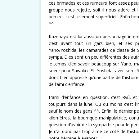
ces brimades et ces rumeurs font assez peur. O
groupe nous rejette, soit il nous adore et
admire, c’est tellement superficiel ! Enfin bon
^^.
Kazehaya est lui aussi un personnage intére
c’est avant tout un gars bien, et ses pe
Yano/Yoshida, les camarades de classe de S
sympa. Elles sont un peu différentes des au
le temps d’en savoir beaucoup sur Yano, ma
soeur pour Sawako. Et Yoshida, avec son côt
donc bien apprécié qu’une partie de l’histoir
de l’ami d’enfance.
L’ami d’enfance en question, c’est Ryû, e
toujours dans la lune. Ou du moins c’est l’i
sauf le nom des gens ^^. Enfin, le dernier pe
kilomètres, la bourrique manipulatrice, co
question d’avoir de la sympathie pour le per
Je n’ai donc pas trop aimé ce côté de l’hist
notre héroïne à avancer.