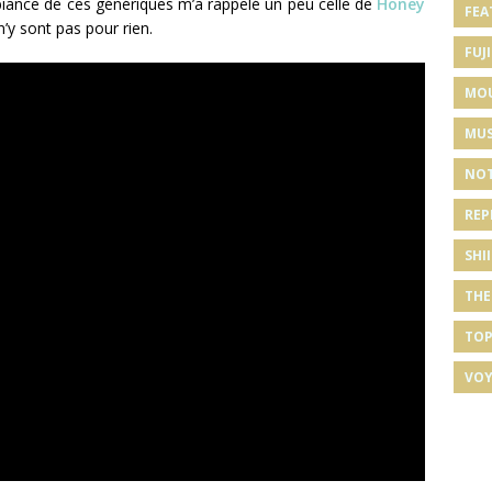
biance de ces génériques m’a rappelé un peu celle de
Honey
FEA
n’y sont pas pour rien.
FUJI
MO
MUS
NOT
REP
SHI
THE
TOP
VOY