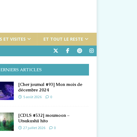
 ET VISITES
ET TOUT LE RESTE
ERNIERS ARTICLES
[Cher journal #93] Mon mois de
décembre 2024
5 août 2026
0
[CDLS #532] moumoon –
Utsukushii hito
27 juillet 2026
0