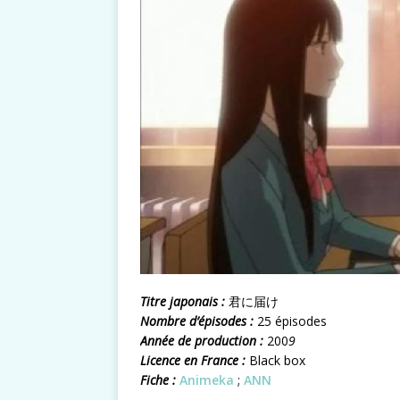
Titre japonais :
君に届け
Nombre d’épisodes :
25 épisodes
Année de production :
200
9
Licence en France :
Black box
Fiche :
Animeka
;
ANN