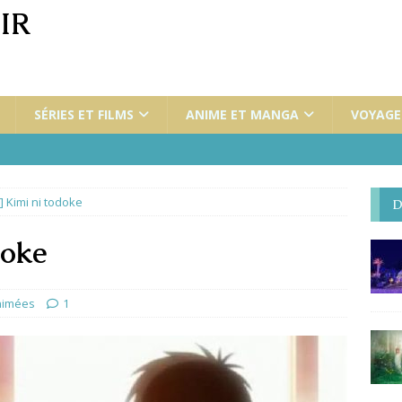
IR
SÉRIES ET FILMS
ANIME ET MANGA
VOYAGES
] Kimi ni todoke
D
doke
nimées
1