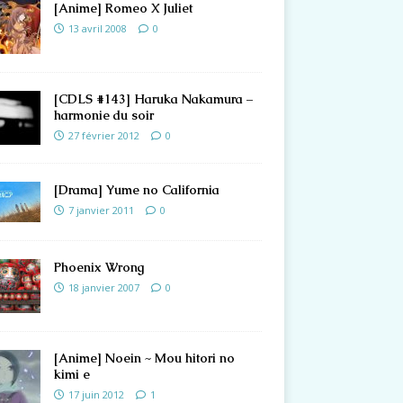
[Anime] Romeo X Juliet
13 avril 2008
0
[CDLS #143] Haruka Nakamura –
harmonie du soir
27 février 2012
0
[Drama] Yume no California
7 janvier 2011
0
Phoenix Wrong
18 janvier 2007
0
[Anime] Noein ~ Mou hitori no
kimi e
17 juin 2012
1