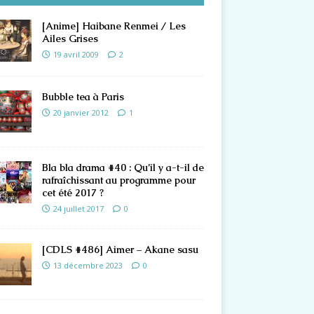
[Anime] Haibane Renmei / Les
Ailes Grises
19 avril 2009
2
Bubble tea à Paris
20 janvier 2012
1
Bla bla drama #40 : Qu’il y a-t-il de
rafraîchissant au programme pour
cet été 2017 ?
24 juillet 2017
0
[CDLS #486] Aimer – Akane sasu
13 décembre 2023
0