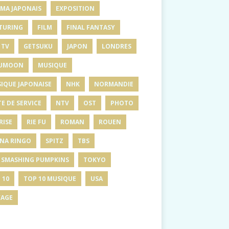
MA JAPONAIS
EXPOSITION
TURING
FILM
FINAL FANTASY
 TV
GETSUKU
JAPON
LONDRES
UMOON
MUSIQUE
IQUE JAPONAISE
NHK
NORMANDIE
E DE SERVICE
NTV
OST
PHOTO
RISE
RIE FU
ROMAN
ROUEN
INA RINGO
SPITZ
TBS
 SMASHING PUMPKINS
TOKYO
 10
TOP 10 MUSIQUE
USA
AGE