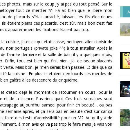
ues photos, mais sur le coup j’y ai pas du tout pensé. Sur le
ttoyer tout ce merdier ??!! Fallait bien que je libère mon
A
oc de placards s’était arraché, laissant les fils électriques
ls étaient pleins ces placards, c’est sûr, mais bon c’est fait
 ans), apparemment les fixations étaient pas top.
a cuisine, jeter ce qui était cassé, nettoyer, aller choisir de
 noir portugais (private joke ^^) à tout installer. Après la
e l’année dernière et la salle de bain il y a quelques mois,
Enfin, tout est bien qui finit bien, j’ai de beaux placards
 et verte. Mais bon, je m’en serais bien passée. Et dire que ça
tté la cuisine ! En plus ils étaient rien lourds ces merdes de
 bien galéré à les descendre du cinquième.
et c’était déjà le moment de retourner en cours, pour la
e et de la licence. Pas rien, quoi. Ces trois semaines sont
attrapage aujourd’hui samedi pour finir en beauté… ou pas
l une semaine après, et ça sera pas en beauté c’est sûr car ça
ais faire des tests d’admissibilité pour un M2. Vu qu’il y a de
înement, à mon avis ça va pas trop le faire mais je vais voir