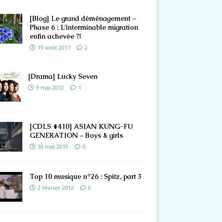
[Blog] Le grand déménagement –
Phase 6 : L’interminable migration
enfin achevée ?!
19 août 2017
2
[Drama] Lucky Seven
9 mai 2012
1
[CDLS #410] ASIAN KUNG-FU
GENERATION – Boys & girls
30 mai 2019
0
Top 10 musique n°26 : Spitz, part 3
2 février 2012
0