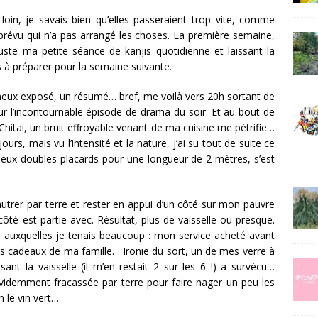
oin, je savais bien qu’elles passeraient trop vite, comme
mprévu qui n’a pas arrangé les choses. La première semaine,
uste ma petite séance de kanjis quotidienne et laissant la
 à préparer pour la semaine suivante.
meux exposé, un résumé… bref, me voilà vers 20h sortant de
our l’incontournable épisode de drama du soir. Et au bout de
tai, un bruit effroyable venant de ma cuisine me pétrifie…
ours, mais vu l’intensité et la nature, j’ai su tout de suite ce
deux doubles placards pour une longueur de 2 mètres, s’est
autrer par terre et rester en appui d’un côté sur mon pauvre
 côté est partie avec. Résultat, plus de vaisselle ou presque.
s auxquelles je tenais beaucoup : mon service acheté avant
es cadeaux de ma famille… Ironie du sort, un de mes verre à
sant la vaisselle (il m’en restait 2 sur les 6 !) a survécu…
 évidemment fracassée par terre pour faire nager un peu les
n le vin vert…