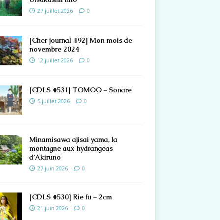
27 juillet 2026
0
[Cher journal #92] Mon mois de
novembre 2024
12 juillet 2026
0
[CDLS #531] TOMOO – Sonare
5 juillet 2026
0
Minamisawa ajisai yama, la
montagne aux hydrangeas
d’Akiruno
27 juin 2026
0
[CDLS #530] Rie fu – 2cm
21 juin 2026
0