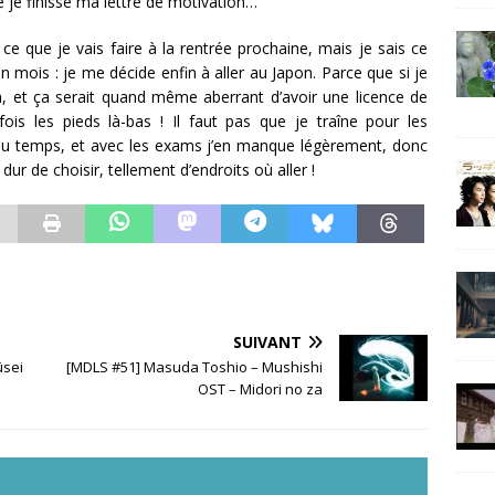
e je finisse ma lettre de motivation…
e que je vais faire à la rentrée prochaine, mais je sais ce
n mois : je me décide enfin à aller au Japon. Parce que si je
, et ça serait quand même aberrant d’avoir une licence de
ois les pieds là-bas ! Il faut pas que je traîne pour les
d du temps, et avec les exams j’en manque légèrement, donc
 dur de choisir, tellement d’endroits où aller !
SUIVANT
ûsei
[MDLS #51] Masuda Toshio – Mushishi
OST – Midori no za