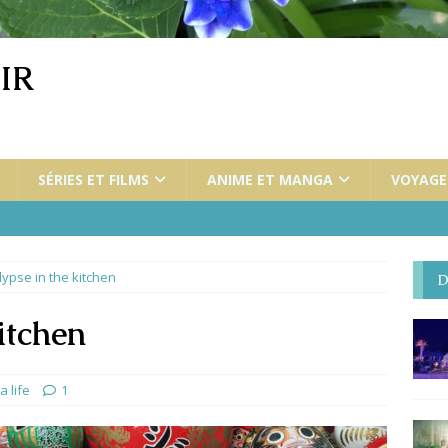
IR
SÉRIES ET FILMS
ANIME ET MANGA
VOYAGES
ypse in the kitchen
D
itchen
a life
1