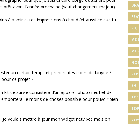
DRA
as prêt avant l’année prochaine (sauf changement majeur).
FEA
ns à à voir et tes impressions à chaud (et aussi ce que tu
FUJI
MO
MUS
NOT
 rester un certain temps et prendre des cours de langue ?
REP
 pour ce projet ?
SHI
 kit de survie consistera d’un appareil photo neuf et de
THE
 j’emporterai le moins de choses possible pour pouvoir bien
TOP
 ici. Je voulais mettre à jour mon widget netvibes mais on
VOY