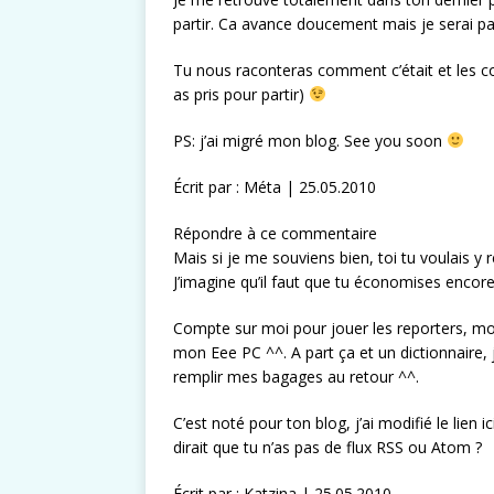
partir. Ca avance doucement mais je serai p
Tu nous raconteras comment c’était et les coi
as pris pour partir)
PS: j’ai migré mon blog. See you soon
Écrit par : Méta | 25.05.2010
Répondre à ce commentaire
Mais si je me souviens bien, toi tu voulais y
J’imagine qu’il faut que tu économises encore
Compte sur moi pour jouer les reporters, mon
mon Eee PC ^^. A part ça et un dictionnaire,
remplir mes bagages au retour ^^.
C’est noté pour ton blog, j’ai modifié le lien
dirait que tu n’as pas de flux RSS ou Atom ?
Écrit par : Katzina | 25.05.2010