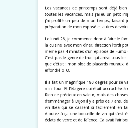
Les vacances de printemps sont déjà bien l
toutes les vacances, mais j’ai eu un petit i
j’ai profité un peu de mon temps, faisant j
préparation de mon exposé et autres devoirs
Le lundi 26, je commence donc à faire le fa
la cuisine avec mon dîner, direction l’ordi p
même pas 4 minutes d’un épisode de Fumo Chi
C’est pas le genre de truc qui arrive tous les j
que c’était : mon bloc de placards muraux, 
effondré o_O.
Il a fait un magnifique 180 degrés pour se v
mini-four. Et l’étagère qui était accrochée à
Rien de précieux en valeur, mais des chose
d’emménager à Dijon il y a près de 7 ans, d
vin Ikea qui se cassent si facilement en fai
Ajoutez à ça une bouteille de vin qui s’est
éclats de verre et de faïence. Ca avait l’air bo