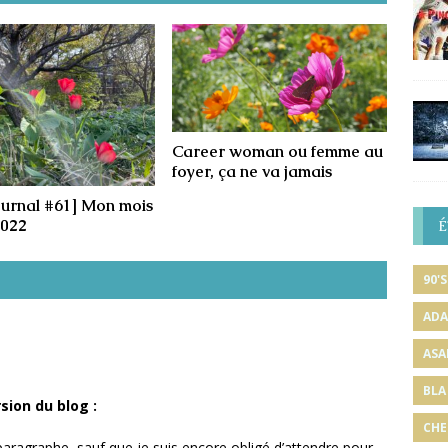
Career woman ou femme au
foyer, ça ne va jamais
ournal #61] Mon mois
2022
É
90'S
ADA
ASA
BLA
sion du blog :
CHE
aragraphe, sauf que je suis encore obligé d’attendre pour