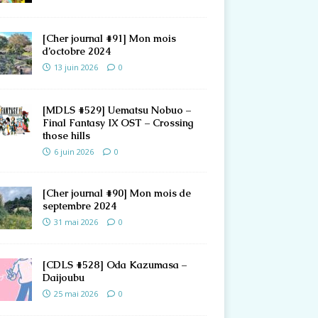
[Cher journal #91] Mon mois
d’octobre 2024
13 juin 2026
0
[MDLS #529] Uematsu Nobuo –
Final Fantasy IX OST – Crossing
those hills
6 juin 2026
0
[Cher journal #90] Mon mois de
septembre 2024
31 mai 2026
0
[CDLS #528] Oda Kazumasa –
Daijoubu
25 mai 2026
0