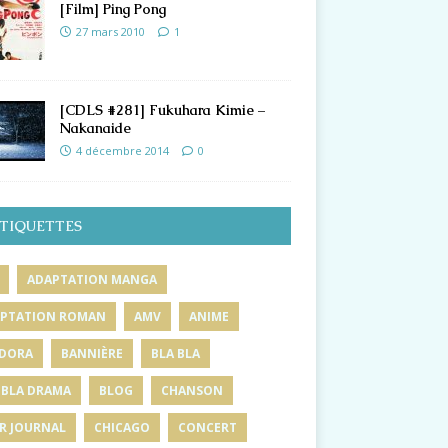
[Film] Ping Pong
27 mars 2010
1
[CDLS #281] Fukuhara Kimie –
Nakanaide
4 décembre 2014
0
TIQUETTES
ADAPTATION MANGA
PTATION ROMAN
AMV
ANIME
DORA
BANNIÈRE
BLA BLA
 BLA DRAMA
BLOG
CHANSON
R JOURNAL
CHICAGO
CONCERT