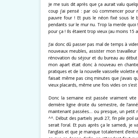
Je me suis dit après que ça aurait valu quelq
coup j’ai pensé : par où commencer pour ne
pauvre four ! Et puis le néon fixé sous le bl
pendants sur le mur nu. Trop la merde quoi ! I
pour ça ! Ils étaient trop vieux (au moins 15
J’ai donc dû passer pas mal de temps à vider l
nouveaux meubles, assister mon travailleur au
rénovation du séjour et du bureau au début d
mon apart était donc à nouveau en chantier. 
pratiques et de la nouvelle vaisselle violette
faisait même pas cinq minutes que j’avais qui
vieux placards, même une fois vides on s’est
Donc la semaine est passée vraiment vite 
dernière ligne droite du semestre, de l’anné
maintenant passées… ou presque, un petit r
^^. Début des partiels jeudi 27, fin pile poi
serait l’oral. Et puis après ça le samedi, je v
l’anglais et que je manque totalement d’entra