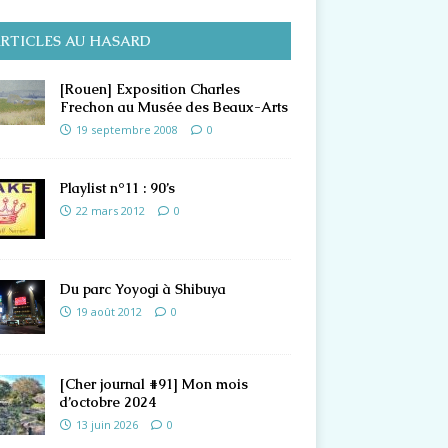
RTICLES AU HASARD
[Rouen] Exposition Charles
Frechon au Musée des Beaux-Arts
19 septembre 2008
0
Playlist n°11 : 90’s
22 mars 2012
0
Du parc Yoyogi à Shibuya
19 août 2012
0
[Cher journal #91] Mon mois
d’octobre 2024
13 juin 2026
0