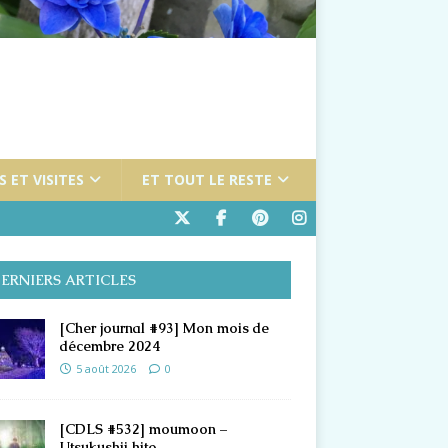
 ET VISITES
ET TOUT LE RESTE
ERNIERS ARTICLES
[Cher journal #93] Mon mois de
décembre 2024
5 août 2026
0
[CDLS #532] moumoon –
Utsukushii hito