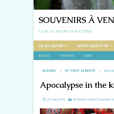
SOUVENIRS À VEN
LE BLOG JAPON DE KATZINA
VIE AU JAPON
MUSIC NON STOP
ACCUEIL
A PROPOS
LIENS
ACCUEIL
ET TOUT LE RESTE
Apocal
Apocalypse in the k
22 mai 2010
Et tout le reste
,
J'raconte m