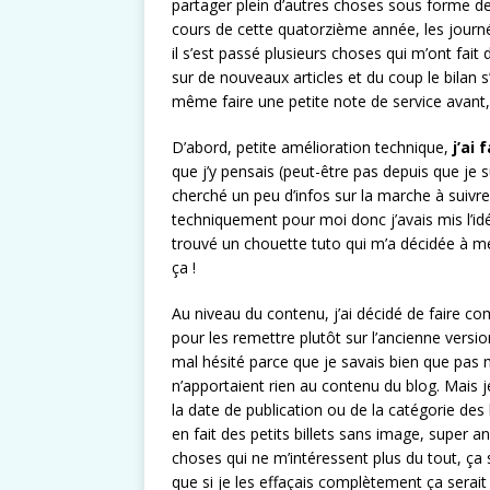
partager plein d’autres choses sous forme de 
cours de cette quatorzième année, les journé
il s’est passé plusieurs choses qui m’ont fait 
sur de nouveaux articles et du coup le bilan s
même faire une petite note de service avant, m
D’abord, petite amélioration technique,
j’ai
que j’y pensais (peut-être pas depuis que je 
cherché un peu d’infos sur la marche à suivre
techniquement pour moi donc j’avais mis l’idée
trouvé un chouette tuto qui m’a décidée à me
ça !
Au niveau du contenu, j’ai décidé de faire co
pour les remettre plutôt sur l’ancienne versi
mal hésité parce que je savais bien que pas ma
n’apportaient rien au contenu du blog. Mais je
la date de publication ou de la catégorie des
en fait des petits billets sans image, super an
choses qui ne m’intéressent plus du tout, ça 
que si je les effaçais complètement ça serait