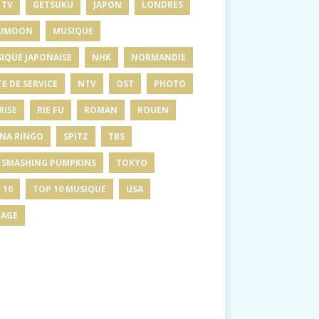
 TV
GETSUKU
JAPON
LONDRES
UMOON
MUSIQUE
IQUE JAPONAISE
NHK
NORMANDIE
E DE SERVICE
NTV
OST
PHOTO
RISE
RIE FU
ROMAN
ROUEN
INA RINGO
SPITZ
TBS
 SMASHING PUMPKINS
TOKYO
 10
TOP 10 MUSIQUE
USA
AGE