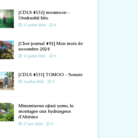
[CDLS #532] moumoon –
Utsukushii hito
27 juillet 2026
0
[Cher journal #92] Mon mois de
novembre 2024
12 juillet 2026
0
[CDLS #531] TOMOO – Sonare
5 juillet 2026
0
Minamisawa ajisai yama, la
montagne aux hydrangeas
d’Akiruno
27 juin 2026
0