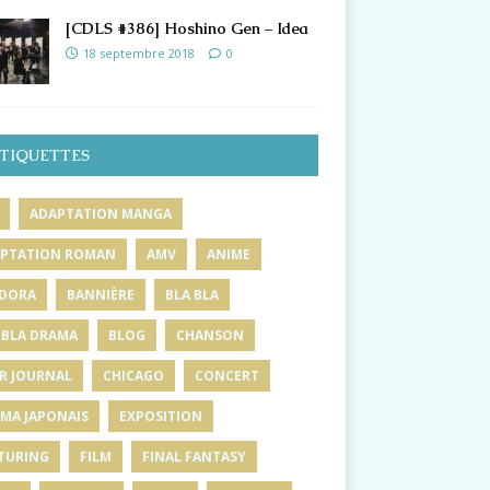
[CDLS #386] Hoshino Gen – Idea
18 septembre 2018
0
TIQUETTES
ADAPTATION MANGA
PTATION ROMAN
AMV
ANIME
DORA
BANNIÈRE
BLA BLA
 BLA DRAMA
BLOG
CHANSON
R JOURNAL
CHICAGO
CONCERT
MA JAPONAIS
EXPOSITION
TURING
FILM
FINAL FANTASY