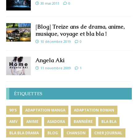
30 mai 2011
0
[Blog] Treize ans de drama, anime,
musique, voyage et bla bla !
10 décembre 2019
0
Angela Aki
11 novembre 2009
1
ÉTIQUETTES
90'S
ADAPTATION MANGA
ADAPTATION ROMAN
AMV
ANIME
ASADORA
BANNIÈRE
BLA BLA
BLA BLA DRAMA
BLOG
CHANSON
CHER JOURNAL