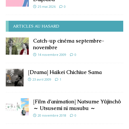
25 mai 2026
0
ARTICLES AU HASARD
Catch-up cinéma septembre-
novembre
14 novembre 2009
0
[Drama] Haikei Chichiue Sama
23 avril 2009
1
[Film d’animation] Natsume Yûjinchô
～ Utsusemi ni musubu ～
20 novembre 2018
0