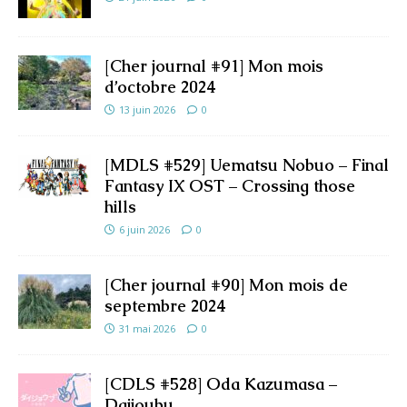
[Cher journal #91] Mon mois
d’octobre 2024
13 juin 2026
0
[MDLS #529] Uematsu Nobuo – Final
Fantasy IX OST – Crossing those
hills
6 juin 2026
0
[Cher journal #90] Mon mois de
septembre 2024
31 mai 2026
0
[CDLS #528] Oda Kazumasa –
Daijoubu