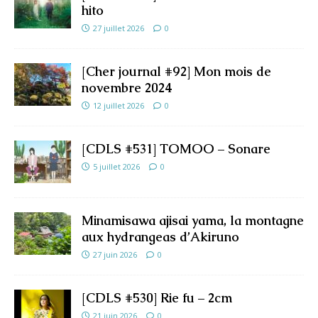
hito
27 juillet 2026
0
[Cher journal #92] Mon mois de
novembre 2024
12 juillet 2026
0
[CDLS #531] TOMOO – Sonare
5 juillet 2026
0
Minamisawa ajisai yama, la montagne
aux hydrangeas d’Akiruno
27 juin 2026
0
[CDLS #530] Rie fu – 2cm
21 juin 2026
0