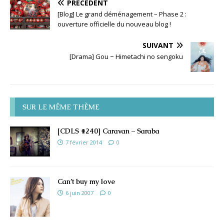
PRÉCÉDENT
[Blog] Le grand déménagement – Phase 2 :
ouverture officielle du nouveau blog !
SUIVANT
[Drama] Gou ~ Himetachi no sengoku
SUR LE MÊME THÈME
[CDLS #240] Caravan – Saraba
7 février 2014
0
Can’t buy my love
6 juin 2007
0