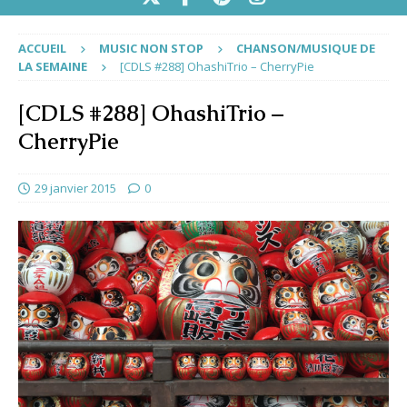
ACCUEIL
MUSIC NON STOP
CHANSON/MUSIQUE DE
LA SEMAINE
[CDLS #288] OhashiTrio – CherryPie
[CDLS #288] OhashiTrio –
CherryPie
29 janvier 2015
0