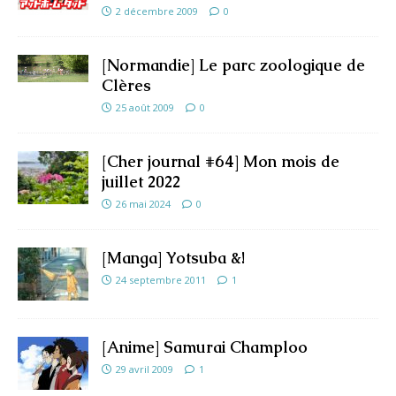
2 décembre 2009
0
[Normandie] Le parc zoologique de
Clères
25 août 2009
0
[Cher journal #64] Mon mois de
juillet 2022
26 mai 2024
0
[Manga] Yotsuba &!
24 septembre 2011
1
[Anime] Samurai Champloo
29 avril 2009
1