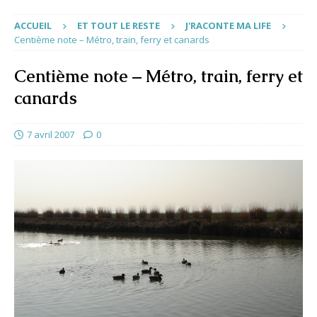
ACCUEIL
ET TOUT LE RESTE
J'RACONTE MA LIFE
Centième note – Métro, train, ferry et canards
Centième note – Métro, train, ferry et
canards
7 avril 2007
0