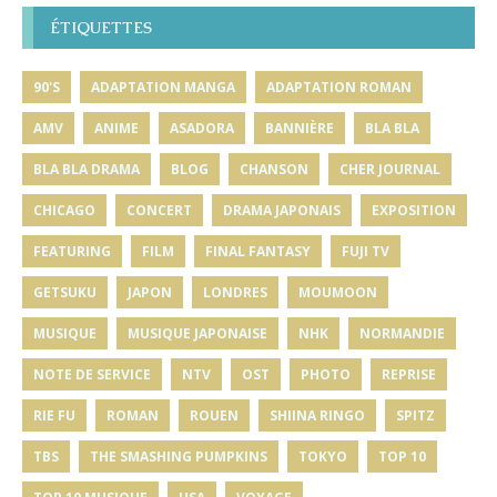
ÉTIQUETTES
90'S
ADAPTATION MANGA
ADAPTATION ROMAN
AMV
ANIME
ASADORA
BANNIÈRE
BLA BLA
BLA BLA DRAMA
BLOG
CHANSON
CHER JOURNAL
CHICAGO
CONCERT
DRAMA JAPONAIS
EXPOSITION
FEATURING
FILM
FINAL FANTASY
FUJI TV
GETSUKU
JAPON
LONDRES
MOUMOON
MUSIQUE
MUSIQUE JAPONAISE
NHK
NORMANDIE
NOTE DE SERVICE
NTV
OST
PHOTO
REPRISE
RIE FU
ROMAN
ROUEN
SHIINA RINGO
SPITZ
TBS
THE SMASHING PUMPKINS
TOKYO
TOP 10