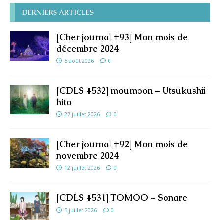
DERNIERS ARTICLES
[Cher journal #93] Mon mois de
décembre 2024
5 août 2026
0
[CDLS #532] moumoon – Utsukushii
hito
27 juillet 2026
0
[Cher journal #92] Mon mois de
novembre 2024
12 juillet 2026
0
[CDLS #531] TOMOO – Sonare
5 juillet 2026
0