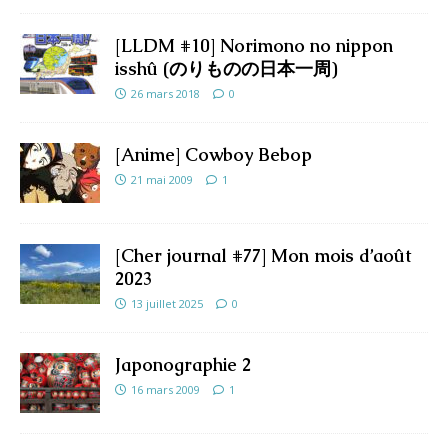
[LLDM #10] Norimono no nippon
isshû (のりものの日本一周)
26 mars 2018
0
[Anime] Cowboy Bebop
21 mai 2009
1
[Cher journal #77] Mon mois d’août
2023
13 juillet 2025
0
Japonographie 2
16 mars 2009
1