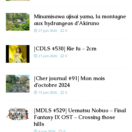
Minamisawa ajisai yama, la montagne
aux hydrangeas d’Akiruno
27 juin 2026
0
[CDLS #530] Rie fu – 2cm
21 juin 2026
0
[Cher journal #91] Mon mois
d’octobre 2024
13 juin 2026
0
[MDLS #529] Uematsu Nobuo – Final
Fantasy IX OST – Crossing those
hills
6 juin 2026
0