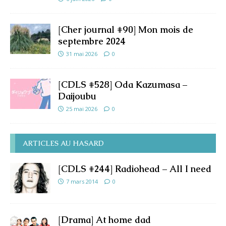
[Cher journal #90] Mon mois de
septembre 2024
31 mai 2026
0
[CDLS #528] Oda Kazumasa –
Daijoubu
25 mai 2026
0
ARTICLES AU HASARD
[CDLS #244] Radiohead – All I need
7 mars 2014
0
[Drama] At home dad