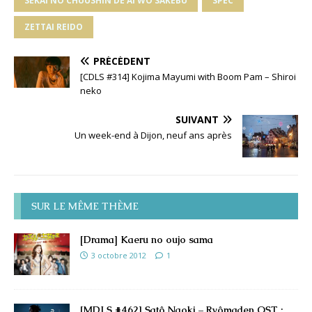
SEKAI NO CHUUSHIN DE AI WO SAKEBU
SPEC
ZETTAI REIDO
PRÉCÉDENT
[CDLS #314] Kojima Mayumi with Boom Pam – Shiroi
neko
SUIVANT
Un week-end à Dijon, neuf ans après
SUR LE MÊME THÈME
[Drama] Kaeru no oujo sama
3 octobre 2012
1
[MDLS #462] Satô Naoki – Ryômaden OST :