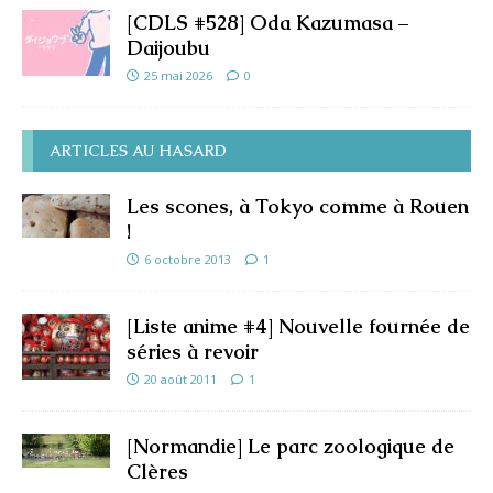
[CDLS #528] Oda Kazumasa –
Daijoubu
25 mai 2026
0
ARTICLES AU HASARD
Les scones, à Tokyo comme à Rouen
!
6 octobre 2013
1
[Liste anime #4] Nouvelle fournée de
séries à revoir
20 août 2011
1
[Normandie] Le parc zoologique de
Clères