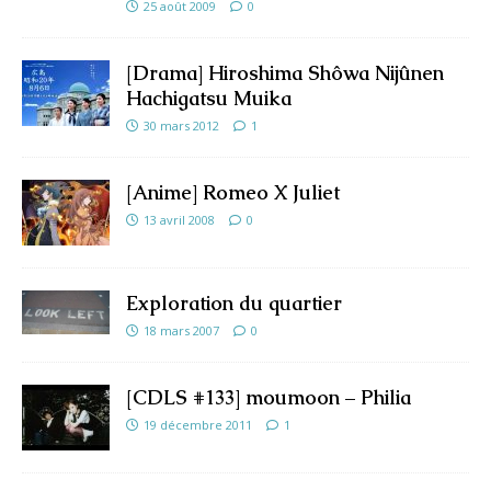
25 août 2009
0
[Drama] Hiroshima Shôwa Nijûnen
Hachigatsu Muika
30 mars 2012
1
[Anime] Romeo X Juliet
13 avril 2008
0
Exploration du quartier
18 mars 2007
0
[CDLS #133] moumoon – Philia
19 décembre 2011
1