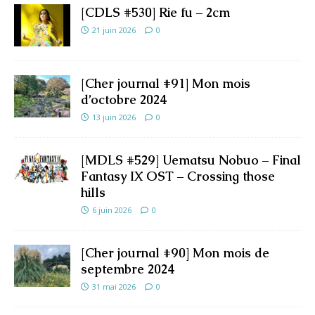
[CDLS #530] Rie fu – 2cm
21 juin 2026
0
[Cher journal #91] Mon mois
d’octobre 2024
13 juin 2026
0
[MDLS #529] Uematsu Nobuo – Final
Fantasy IX OST – Crossing those
hills
6 juin 2026
0
[Cher journal #90] Mon mois de
septembre 2024
31 mai 2026
0