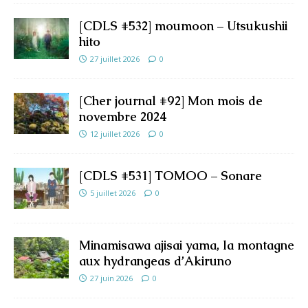
[CDLS #532] moumoon – Utsukushii
hito
27 juillet 2026
0
[Cher journal #92] Mon mois de
novembre 2024
12 juillet 2026
0
[CDLS #531] TOMOO – Sonare
5 juillet 2026
0
Minamisawa ajisai yama, la montagne
aux hydrangeas d’Akiruno
27 juin 2026
0