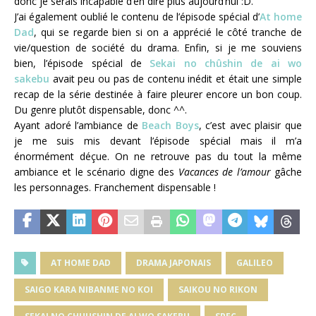
donc je serais incapable d’en dire plus aujourd’hui :D.
J’ai également oublié le contenu de l’épisode spécial d’
At home
Dad
, qui se regarde bien si on a apprécié le côté tranche de
vie/question de société du drama. Enfin, si je me souviens
bien, l’épisode spécial de
Sekai no chûshin de ai wo
sakebu
avait peu ou pas de contenu inédit et était une simple
recap de la série destinée à faire pleurer encore un bon coup.
Du genre plutôt dispensable, donc ^^.
Ayant adoré l’ambiance de
Beach Boys
, c’est avec plaisir que
je me suis mis devant l’épisode spécial mais il m’a
énormément déçue. On ne retrouve pas du tout la même
ambiance et le scénario digne des
Vacances de l’amour
gâche
les personnages. Franchement dispensable !
AT HOME DAD
DRAMA JAPONAIS
GALILEO
SAIGO KARA NIBANME NO KOI
SAIKOU NO RIKON