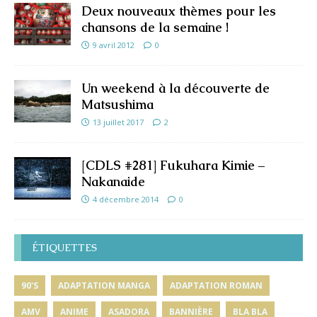
Deux nouveaux thèmes pour les
chansons de la semaine !
9 avril 2012
0
Un weekend à la découverte de
Matsushima
13 juillet 2017
2
[CDLS #281] Fukuhara Kimie –
Nakanaide
4 décembre 2014
0
ÉTIQUETTES
90'S
ADAPTATION MANGA
ADAPTATION ROMAN
AMV
ANIME
ASADORA
BANNIÈRE
BLA BLA