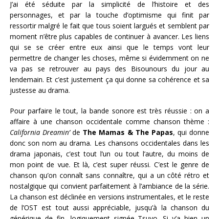
J’ai été séduite par la simplicité de l’histoire et des
personnages, et par la touche d’optimisme qui finit par
ressortir malgré le fait que tous soient largués et semblent par
moment n’être plus capables de continuer à avancer. Les liens
qui se se créer entre eux ainsi que le temps vont leur
permettre de changer les choses, même si évidemment on ne
va pas se retrouver au pays des Bisounours du jour au
lendemain. Et c’est justement ça qui donne sa cohérence et sa
justesse au drama.
Pour parfaire le tout, la bande sonore est très réussie : on a
affaire à une chanson occidentale comme chanson thème :
California Dreamin’
de
The Mamas & The Papas
, qui donne
donc son nom au drama. Les chansons occidentales dans les
drama japonais, c’est tout l’un ou tout l’autre, du moins de
mon point de vue. Et là, c’est super réussi. C’est le genre de
chanson qu’on connaît sans connaître, qui a un côté rétro et
nostalgique qui convient parfaitement à l’ambiance de la série.
La chanson est déclinée en versions instrumentales, et le reste
de l’OST est tout aussi appréciable, jusqu’à la chanson du
générique de fin, logiquement signée Tsuyo. Si y’a bien un