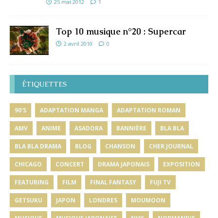
25 mai 2012
1
Top 10 musique n°20 : Supercar
2 avril 2010
0
ÉTIQUETTES
90'S
ADAPTATION MANGA
ADAPTATION ROMAN
AMV
ANIME
ASADORA
BANNIÈRE
BLA BLA
BLA BLA DRAMA
BLOG
CHANSON
CHER JOURNAL
CHICAGO
CONCERT
DRAMA JAPONAIS
EXPOSITION
FEATURING
FILM
FINAL FANTASY
FUJI TV
GETSUKU
JAPON
LONDRES
MOUMOON