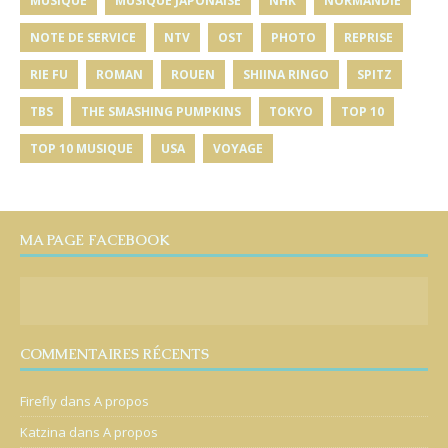
MUSIQUE
MUSIQUE JAPONAISE
NHK
NORMANDIE
NOTE DE SERVICE
NTV
OST
PHOTO
REPRISE
RIE FU
ROMAN
ROUEN
SHIINA RINGO
SPITZ
TBS
THE SMASHING PUMPKINS
TOKYO
TOP 10
TOP 10 MUSIQUE
USA
VOYAGE
MA PAGE FACEBOOK
COMMENTAIRES RÉCENTS
Firefly
dans
A propos
Katzina
dans
A propos