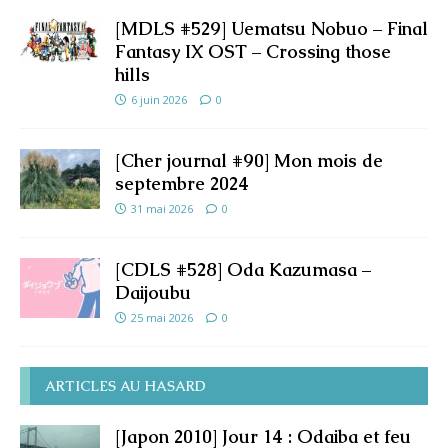
[MDLS #529] Uematsu Nobuo – Final
Fantasy IX OST – Crossing those
hills
6 juin 2026
0
[Cher journal #90] Mon mois de
septembre 2024
31 mai 2026
0
[CDLS #528] Oda Kazumasa –
Daijoubu
25 mai 2026
0
ARTICLES AU HASARD
[Japon 2010] Jour 14 : Odaiba et feu