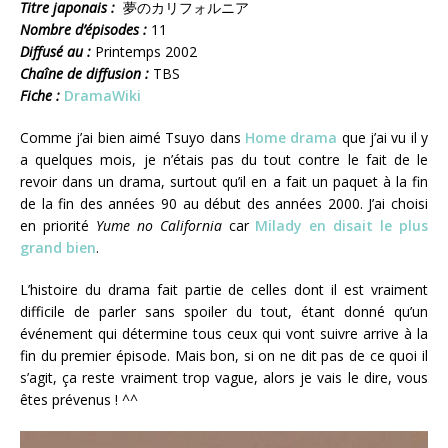
Titre japonais :
夢のカリフォルニア
Nombre d’épisodes :
11
Diffusé au :
Printemps 2002
Chaîne de diffusion :
TBS
Fiche :
DramaWiki
Comme j’ai bien aimé Tsuyo dans
Home drama
que j’ai vu il y
a quelques mois, je n’étais pas du tout contre le fait de le
revoir dans un drama, surtout qu’il en a fait un paquet à la fin
de la fin des années 90 au début des années 2000. J’ai choisi
en priorité
Yume no California
car
Milady en disait le plus
grand bien
.
L’histoire du drama fait partie de celles dont il est vraiment
difficile de parler sans spoiler du tout, étant donné qu’un
événement qui détermine tous ceux qui vont suivre arrive à la
fin du premier épisode. Mais bon, si on ne dit pas de ce quoi il
s’agit, ça reste vraiment trop vague, alors je vais le dire, vous
êtes prévenus ! ^^