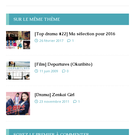
SUR LE MÊME THÈME
[Top drama #22] Ma sélection pour 2016
26 février 2017
1
[Film] Departures (Okuribito)
11 juin 2009
0
[Drama] Zenkai Girl
23 novembre 2011
1
SOYEZ LE PREMIER À COMMENTER