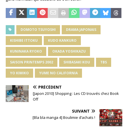
DOMOTO TSUYOSHI
DRAMA JAPONAIS
KISHIBE ITTOKU
KUDO KANKURO
KUNINAKA RYOKO
OKADA YOSHIKAZU
SAISON PRINTEMPS 2002
SHIBASAKI KOU
TBS
YO KIMIKO
YUME NO CALIFORNIA
PRÉCÉDENT
[Japon 2010] Shopping : Les CD trouvés chez Book
Off
SUIVANT
[Bla bla manga 4] Boulimie d’achats !