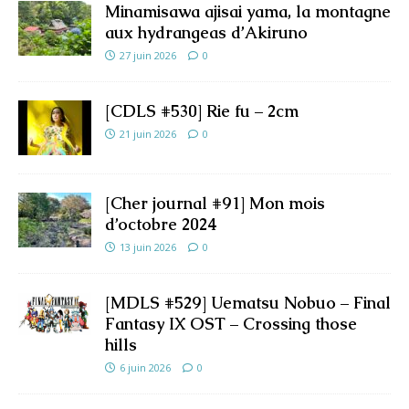
Minamisawa ajisai yama, la montagne
aux hydrangeas d’Akiruno
27 juin 2026
0
[CDLS #530] Rie fu – 2cm
21 juin 2026
0
[Cher journal #91] Mon mois
d’octobre 2024
13 juin 2026
0
[MDLS #529] Uematsu Nobuo – Final
Fantasy IX OST – Crossing those
hills
6 juin 2026
0