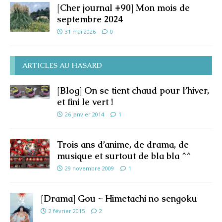
[Cher journal #90] Mon mois de
septembre 2024
31 mai 2026
0
ARTICLES AU HASARD
[Blog] On se tient chaud pour l’hiver,
et fini le vert !
26 janvier 2014
1
Trois ans d’anime, de drama, de
musique et surtout de bla bla ^^
29 novembre 2009
1
[Drama] Gou ~ Himetachi no sengoku
2 février 2015
2