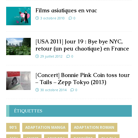
Films asiatiques en vrac
3 octobre 2010
0
[USA 2011] Jour 19 : Bye bye NYC,
retour (un peu chaotique) en France
29 juillet 2012
0
[Concert] Bonnie Pink Coin toss tour
– Tails – Zepp Tokyo (2013)
30 octobre 2014
0
ÉTIQUETTES
90'S
ADAPTATION MANGA
ADAPTATION ROMAN