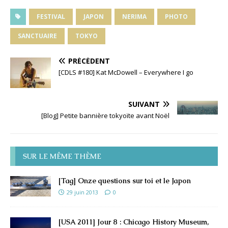
FESTIVAL
JAPON
NERIMA
PHOTO
SANCTUAIRE
TOKYO
PRÉCÉDENT
[CDLS #180] Kat McDowell – Everywhere I go
SUIVANT
[Blog] Petite bannière tokyoïte avant Noël
SUR LE MÊME THÈME
[Tag] Onze questions sur toi et le Japon
29 juin 2013
0
[USA 2011] Jour 8 : Chicago History Museum,