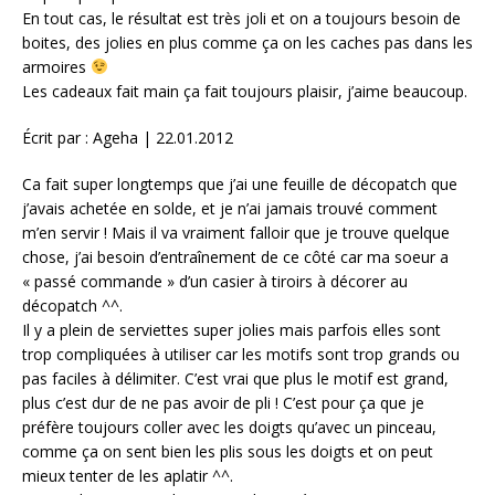
En tout cas, le résultat est très joli et on a toujours besoin de
boites, des jolies en plus comme ça on les caches pas dans les
armoires
Les cadeaux fait main ça fait toujours plaisir, j’aime beaucoup.
Écrit par : Ageha | 22.01.2012
Ca fait super longtemps que j’ai une feuille de décopatch que
j’avais achetée en solde, et je n’ai jamais trouvé comment
m’en servir ! Mais il va vraiment falloir que je trouve quelque
chose, j’ai besoin d’entraînement de ce côté car ma soeur a
« passé commande » d’un casier à tiroirs à décorer au
décopatch ^^.
Il y a plein de serviettes super jolies mais parfois elles sont
trop compliquées à utiliser car les motifs sont trop grands ou
pas faciles à délimiter. C’est vrai que plus le motif est grand,
plus c’est dur de ne pas avoir de pli ! C’est pour ça que je
préfère toujours coller avec les doigts qu’avec un pinceau,
comme ça on sent bien les plis sous les doigts et on peut
mieux tenter de les aplatir ^^.