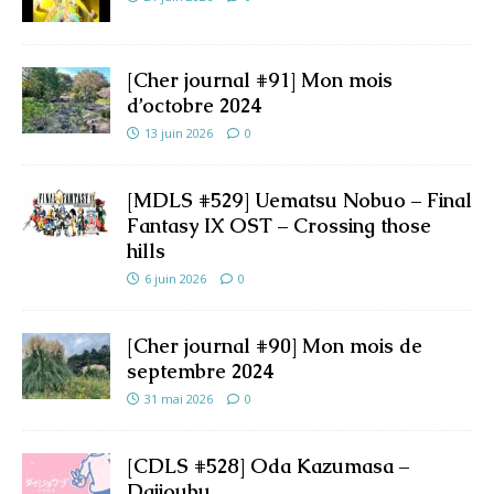
[Cher journal #91] Mon mois
d’octobre 2024
13 juin 2026
0
[MDLS #529] Uematsu Nobuo – Final
Fantasy IX OST – Crossing those
hills
6 juin 2026
0
[Cher journal #90] Mon mois de
septembre 2024
31 mai 2026
0
[CDLS #528] Oda Kazumasa –
Daijoubu