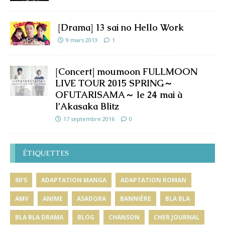
[Drama] 13 sai no Hello Work
9 mars 2013
1
[Concert] moumoon FULLMOON
LIVE TOUR 2015 SPRING～
OFUTARISAMA～ le 24 mai à
l’Akasaka Blitz
17 septembre 2016
0
ÉTIQUETTES
90'S
ADAPTATION MANGA
ADAPTATION ROMAN
AMV
ANIME
ASADORA
BANNIÈRE
BLA BLA
BLA BLA DRAMA
BLOG
CHANSON
CHER JOURNAL