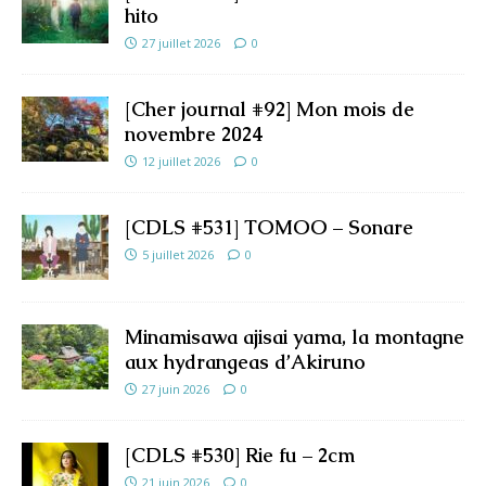
hito
27 juillet 2026
0
[Cher journal #92] Mon mois de
novembre 2024
12 juillet 2026
0
[CDLS #531] TOMOO – Sonare
5 juillet 2026
0
Minamisawa ajisai yama, la montagne
aux hydrangeas d’Akiruno
27 juin 2026
0
[CDLS #530] Rie fu – 2cm
21 juin 2026
0