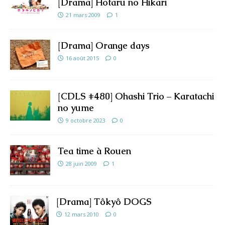
[Drama] Hotaru no Hikari
21 mars 2009
1
[Drama] Orange days
16 août 2015
0
[CDLS #480] Ohashi Trio – Karatachi
no yume
9 octobre 2023
0
Tea time à Rouen
28 juin 2009
1
[Drama] Tôkyô DOGS
12 mars 2010
0