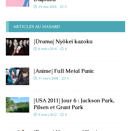
25 mai 2026
0
ARTICLES AU HASARD
[Drama] Nyôkei kazoku
8 mars 2016
8
[Anime] Full Metal Panic
31 mars 2008
0
[USA 2011] Jour 6 : Jackson Park,
Pilsen et Grant Park
4 mars 2012
0