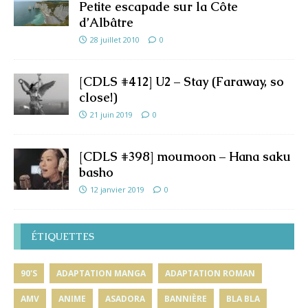
Petite escapade sur la Côte
d’Albâtre
28 juillet 2010
0
[CDLS #412] U2 – Stay (Faraway, so
close!)
21 juin 2019
0
[CDLS #398] moumoon – Hana saku
basho
12 janvier 2019
0
ÉTIQUETTES
90'S
ADAPTATION MANGA
ADAPTATION ROMAN
AMV
ANIME
ASADORA
BANNIÈRE
BLA BLA