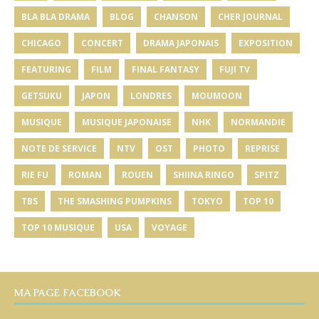
BLA BLA DRAMA
BLOG
CHANSON
CHER JOURNAL
CHICAGO
CONCERT
DRAMA JAPONAIS
EXPOSITION
FEATURING
FILM
FINAL FANTASY
FUJI TV
GETSUKU
JAPON
LONDRES
MOUMOON
MUSIQUE
MUSIQUE JAPONAISE
NHK
NORMANDIE
NOTE DE SERVICE
NTV
OST
PHOTO
REPRISE
RIE FU
ROMAN
ROUEN
SHIINA RINGO
SPITZ
TBS
THE SMASHING PUMPKINS
TOKYO
TOP 10
TOP 10 MUSIQUE
USA
VOYAGE
MA PAGE FACEBOOK