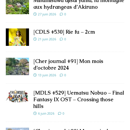
Minamisawa ajisai yama, la montagne
aux hydrangeas d’Akiruno
27 juin 2026
0
[CDLS #530] Rie fu – 2cm
21 juin 2026
0
[Cher journal #91] Mon mois
d’octobre 2024
13 juin 2026
0
[MDLS #529] Uematsu Nobuo – Final
Fantasy IX OST – Crossing those
hills
6 juin 2026
0