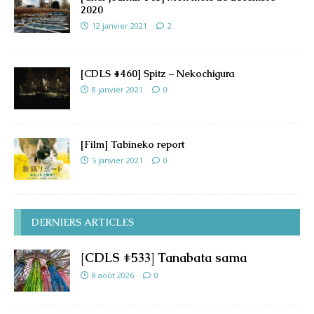
2020
12 janvier 2021
2
[CDLS #460] Spitz – Nekochigura
8 janvier 2021
0
[Film] Tabineko report
5 janvier 2021
0
DERNIERS ARTICLES
[CDLS #533] Tanabata sama
8 août 2026
0