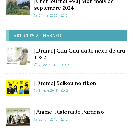
[Cher journal #90] Mon mois de
septembre 2024
31 mai 2026
0
ARTICLES AU HASARD
[Drama] Guu Guu datte neko de aru
1 & 2
29 août 2021
2
[Drama] Saikou no rikon
3 mars 2015
2
[Anime] Ristorante Paradiso
20 juin 2016
2