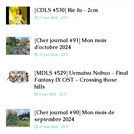
[CDLS #530] Rie fu – 2cm
21 juin 2026
0
[Cher journal #91] Mon mois
d’octobre 2024
13 juin 2026
0
[MDLS #529] Uematsu Nobuo – Final
Fantasy IX OST – Crossing those
hills
6 juin 2026
0
[Cher journal #90] Mon mois de
septembre 2024
31 mai 2026
0