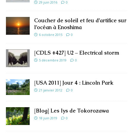
29 juin 2016
0
Coucher de soleil et feu d’artifice sur
l’océan à Enoshima
6 octobre 2015
0
[CDLS #427] U2 – Electrical storm
5 décembre 2019
0
[USA 2011] Jour 4 : Lincoln Park
21 janvier 2012
0
[Blog] Les lys de Tokorozawa
18 juin 2019
0