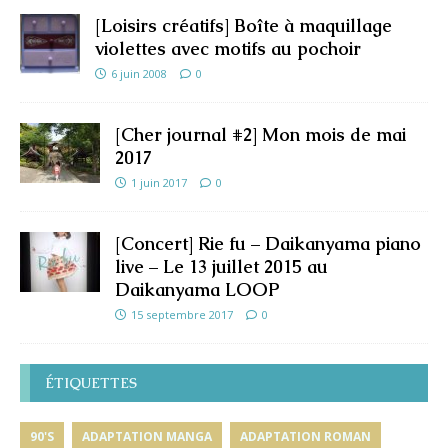
[Loisirs créatifs] Boîte à maquillage
violettes avec motifs au pochoir
6 juin 2008
0
[Cher journal #2] Mon mois de mai
2017
1 juin 2017
0
[Concert] Rie fu – Daikanyama piano
live – Le 13 juillet 2015 au
Daikanyama LOOP
15 septembre 2017
0
ÉTIQUETTES
90'S
ADAPTATION MANGA
ADAPTATION ROMAN