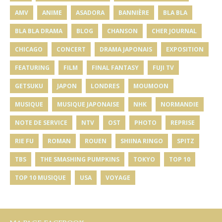
AMV
ANIME
ASADORA
BANNIÈRE
BLA BLA
BLA BLA DRAMA
BLOG
CHANSON
CHER JOURNAL
CHICAGO
CONCERT
DRAMA JAPONAIS
EXPOSITION
FEATURING
FILM
FINAL FANTASY
FUJI TV
GETSUKU
JAPON
LONDRES
MOUMOON
MUSIQUE
MUSIQUE JAPONAISE
NHK
NORMANDIE
NOTE DE SERVICE
NTV
OST
PHOTO
REPRISE
RIE FU
ROMAN
ROUEN
SHIINA RINGO
SPITZ
TBS
THE SMASHING PUMPKINS
TOKYO
TOP 10
TOP 10 MUSIQUE
USA
VOYAGE