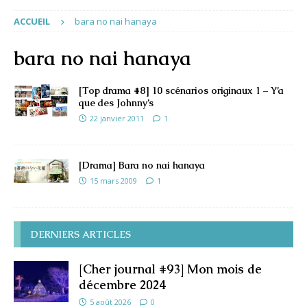
ACCUEIL
bara no nai hanaya
bara no nai hanaya
[Top drama #8] 10 scénarios originaux 1 – Y’a
que des Johnny’s
22 janvier 2011
1
[Drama] Bara no nai hanaya
15 mars 2009
1
DERNIERS ARTICLES
[Cher journal #93] Mon mois de
décembre 2024
5 août 2026
0