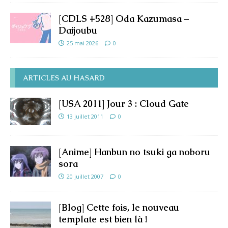
[CDLS #528] Oda Kazumasa –
Daijoubu
25 mai 2026
0
ARTICLES AU HASARD
[USA 2011] Jour 3 : Cloud Gate
13 juillet 2011
0
[Anime] Hanbun no tsuki ga noboru
sora
20 juillet 2007
0
[Blog] Cette fois, le nouveau
template est bien là !