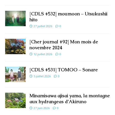
[CDLS #532] moumoon – Utsukushii
hito
27 juillet 2026
0
[Cher journal #92] Mon mois de
novembre 2024
12 juillet 2026
0
[CDLS #531] TOMOO – Sonare
5 juillet 2026
0
Minamisawa ajisai yama, la montagne
aux hydrangeas d’Akiruno
27 juin 2026
0