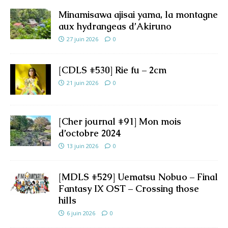
Minamisawa ajisai yama, la montagne
aux hydrangeas d’Akiruno
27 juin 2026
0
[CDLS #530] Rie fu – 2cm
21 juin 2026
0
[Cher journal #91] Mon mois
d’octobre 2024
13 juin 2026
0
[MDLS #529] Uematsu Nobuo – Final
Fantasy IX OST – Crossing those
hills
6 juin 2026
0