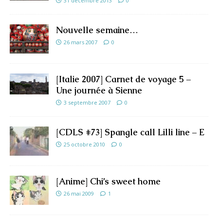
31 décembre 2013
0
Nouvelle semaine…
26 mars 2007
0
[Italie 2007] Carnet de voyage 5 –
Une journée à Sienne
3 septembre 2007
0
[CDLS #73] Spangle call Lilli line – E
25 octobre 2010
0
[Anime] Chi’s sweet home
26 mai 2009
1