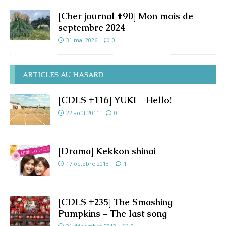
[Cher journal #90] Mon mois de
septembre 2024
31 mai 2026
0
ARTICLES AU HASARD
[CDLS #116] YUKI – Hello!
22 août 2011
0
[Drama] Kekkon shinai
17 octobre 2013
1
[CDLS #235] The Smashing
Pumpkins – The last song