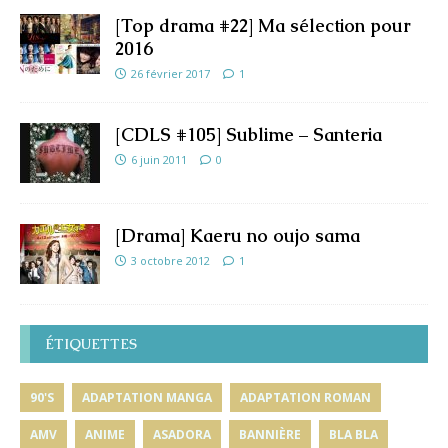
[Top drama #22] Ma sélection pour
2016
26 février 2017
1
[CDLS #105] Sublime – Santeria
6 juin 2011
0
[Drama] Kaeru no oujo sama
3 octobre 2012
1
ÉTIQUETTES
90'S
ADAPTATION MANGA
ADAPTATION ROMAN
AMV
ANIME
ASADORA
BANNIÈRE
BLA BLA