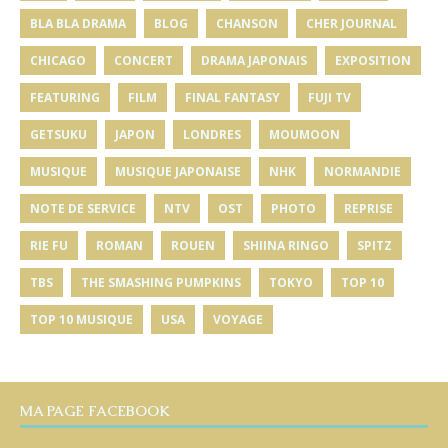
BLA BLA DRAMA
BLOG
CHANSON
CHER JOURNAL
CHICAGO
CONCERT
DRAMA JAPONAIS
EXPOSITION
FEATURING
FILM
FINAL FANTASY
FUJI TV
GETSUKU
JAPON
LONDRES
MOUMOON
MUSIQUE
MUSIQUE JAPONAISE
NHK
NORMANDIE
NOTE DE SERVICE
NTV
OST
PHOTO
REPRISE
RIE FU
ROMAN
ROUEN
SHIINA RINGO
SPITZ
TBS
THE SMASHING PUMPKINS
TOKYO
TOP 10
TOP 10 MUSIQUE
USA
VOYAGE
MA PAGE FACEBOOK