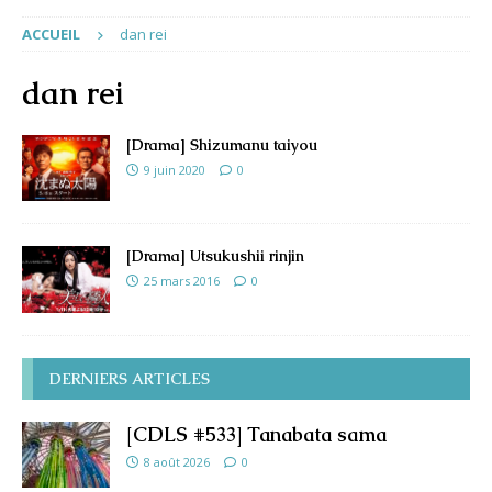
ACCUEIL
dan rei
dan rei
[Drama] Shizumanu taiyou
9 juin 2020
0
[Drama] Utsukushii rinjin
25 mars 2016
0
DERNIERS ARTICLES
[CDLS #533] Tanabata sama
8 août 2026
0