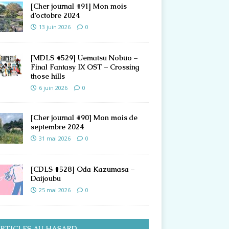
[Cher journal #91] Mon mois
d’octobre 2024
13 juin 2026
0
[MDLS #529] Uematsu Nobuo –
Final Fantasy IX OST – Crossing
those hills
6 juin 2026
0
[Cher journal #90] Mon mois de
septembre 2024
31 mai 2026
0
[CDLS #528] Oda Kazumasa –
Daijoubu
25 mai 2026
0
RTICLES AU HASARD