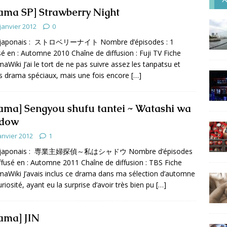
ama SP] Strawberry Night
janvier 2012
0
e japonais : ストロベリーナイト Nombre d’épisodes : 1
sé en : Automne 2010 Chaîne de diffusion : Fuji TV Fiche
maWiki J’ai le tort de ne pas suivre assez les tanpatsu et
s drama spéciaux, mais une fois encore
[…]
ama] Sengyou shufu tantei ~ Watashi wa
adow
anvier 2012
1
e japonais : 専業主婦探偵～私はシャドウ Nombre d’épisodes
iffusé en : Automne 2011 Chaîne de diffusion : TBS Fiche
maWiki J’avais inclus ce drama dans ma sélection d’automne
uriosité, ayant eu la surprise d’avoir très bien pu
[…]
ama] JIN