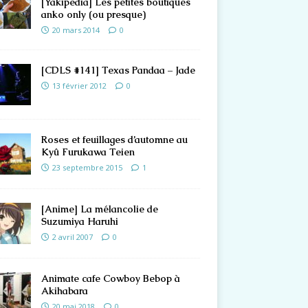
[Yakipedia] Les petites boutiques
anko only (ou presque)
20 mars 2014
0
[CDLS #141] Texas Pandaa – Jade
13 février 2012
0
Roses et feuillages d’automne au
Kyû Furukawa Teien
23 septembre 2015
1
[Anime] La mélancolie de
Suzumiya Haruhi
2 avril 2007
0
Animate cafe Cowboy Bebop à
Akihabara
20 mai 2018
0