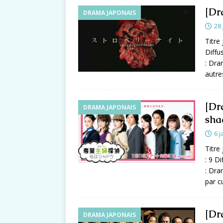
[Dr
DRAMA JAPONAIS
28 
Titr
Diffu
: Dra
autre
[Dr
DRAMA JAPONAIS
sh
6 j
Titr
: 9 D
: Dra
par c
[Dr
DRAMA JAPONAIS