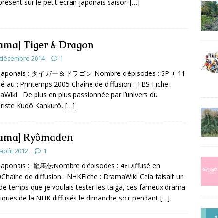
résent sur le petit écran japonais saison
[…]
ama] Tiger & Dragon
 décembre 2014
1
e japonais : タイガー＆ドラゴン Nombre d’épisodes : SP + 11
sé au : Printemps 2005 Chaîne de diffusion : TBS Fiche :
Wiki De plus en plus passionnée par l’univers du
riste Kudô Kankurô,
[…]
ama] Ryômaden
 août 2012
1
 japonais : 龍馬伝Nombre d’épisodes : 48Diffusé en
0Chaîne de diffusion : NHKFiche : DramaWiki Cela faisait un
de temps que je voulais tester les taiga, ces fameux drama
riques de la NHK diffusés le dimanche soir pendant
[…]
A