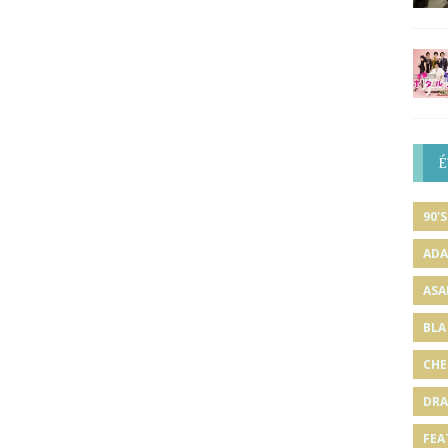
É
90'S
ADA
ASA
BLA
CHE
DRA
FEA