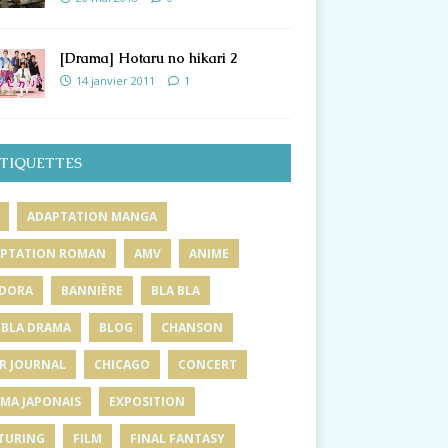
[Drama] Hotaru no hikari 2
14 janvier 2011
1
TIQUETTES
ADAPTATION MANGA
PTATION ROMAN
AMV
ANIME
DORA
BANNIÈRE
BLA BLA
 BLA DRAMA
BLOG
CHANSON
R JOURNAL
CHICAGO
CONCERT
MA JAPONAIS
EXPOSITION
TURING
FILM
FINAL FANTASY