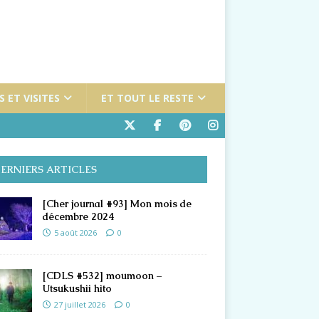
 ET VISITES
ET TOUT LE RESTE
ERNIERS ARTICLES
[Cher journal #93] Mon mois de
décembre 2024
5 août 2026
0
[CDLS #532] moumoon –
Utsukushii hito
27 juillet 2026
0