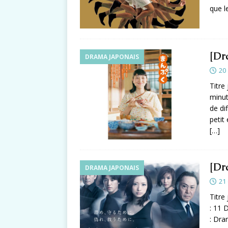
que l
[Dr
DRAMA JAPONAIS
20 
Titre
minut
de di
petit
[…]
[Dr
DRAMA JAPONAIS
21
Titr
: 11 
: Dra