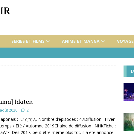
IR
SÉRIES ET FILMS
ANIME ET MANGA
VOYAGES
D
ama] Idaten
 août 2020
2
 japonais : いだてん Nombre d’épisodes : 47Diffusion : Hiver
ntemps / Eté / Automne 2019Chaîne de diffusion : NHKFiche :
Wiki Dès 2017, peut-être même plus tôt, il a été annoncé