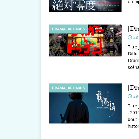
omnip
[Dr
DRAMA JAPONAIS
28
Titr
Diffu
Drama
scéna
[Dr
DRAMA JAPONAIS
29
Titre
: 201
bout 
histo