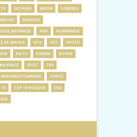
 TV
GETSUKU
JAPON
LONDRES
UMOON
MUSIQUE
IQUE JAPONAISE
NHK
NORMANDIE
E DE SERVICE
NTV
OST
PHOTO
RISE
RIE FU
ROMAN
ROUEN
INA RINGO
SPITZ
TBS
 SMASHING PUMPKINS
TOKYO
 10
TOP 10 MUSIQUE
USA
AGE