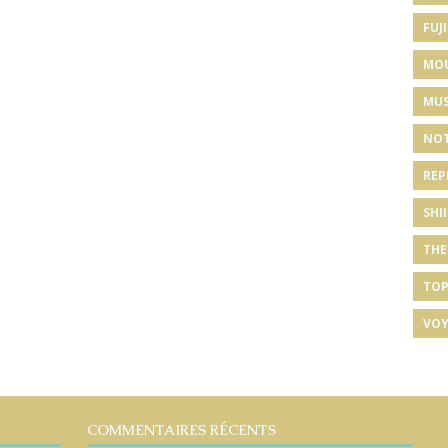
FUJI
MO
MUS
NOT
REP
SHI
THE
TOP
VOY
COMMENTAIRES RÉCENTS