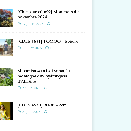
[Cher journal #92] Mon mois de
novembre 2024
12 juillet 2026
0
[CDLS #531] TOMOO – Sonare
5 juillet 2026
0
Minamisawa ajisai yama, la
montagne aux hydrangeas
d’Akiruno
27 juin 2026
0
[CDLS #530] Rie fu – 2cm
21 juin 2026
0