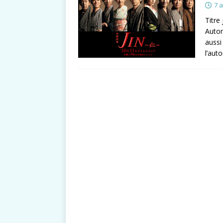
7 a
Titre
Autom
aussi 
l’aut