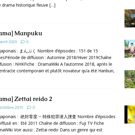
e drama historique fleuve
[…]
ama] Manpuku
avril 2020
0
 japonais : まんぷく Nombre d’épisodes : 151 de 15
esPériode de diffusion : Automne 2018/Hiver 2019Chaîne
ffusion : NHKFiche : DramaWiki A l’automne 2018, après le
 entracte contemporain et plutôt novateur qu’a été Hanbun,
ama] Zettai reido 2
 octobre 2015
0
e japonais : 絶対零度 ~ 特殊犯罪潜入捜査 Nombre d’épisodes
Diffusé en : Eté 2011 Chaîne de diffusion : Fuji TV Fiche
maWiki Voir aussi : Zettai reido Dans un genre qui est