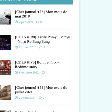
[Cher journal #26] Mon mois de
mai 2019
2 juin 2019
0
[CDLS #198] Kyary Pamyu Pamyu
– Ninja Re Bang Bang
25 mars 2013
1
[CDLS #175] Bonnie Pink –
Bedtime story
8 octobre 2012
1
[Cher journal #52] Mon mois de
juillet 2021
25 août 2021
0