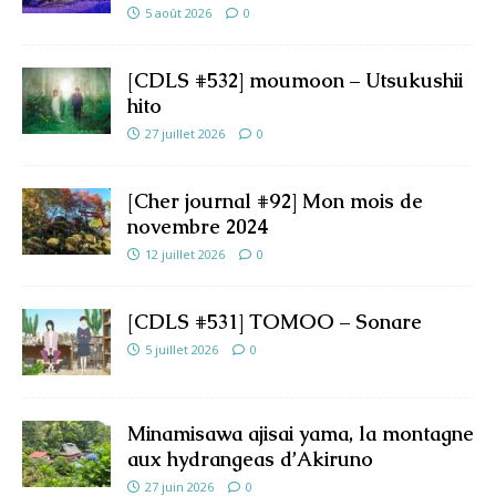
5 août 2026
0
[CDLS #532] moumoon – Utsukushii
hito
27 juillet 2026
0
[Cher journal #92] Mon mois de
novembre 2024
12 juillet 2026
0
[CDLS #531] TOMOO – Sonare
5 juillet 2026
0
Minamisawa ajisai yama, la montagne
aux hydrangeas d’Akiruno
27 juin 2026
0