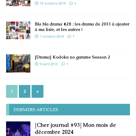
19 octobre 2014
5
Bla bla drama #28 : les drama de 2013 à ajouter
à ma liste, et les autres !
7 octobre 2014
1
[Drama] Kodoku no gurume Season 2
9 avril 2013
1
1
2
»
DERNIERS ARTICLES
[Cher journal #93] Mon mois de
décembre 2024