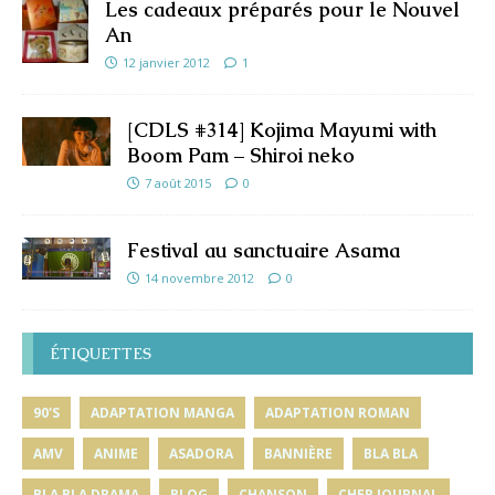
Les cadeaux préparés pour le Nouvel
An
12 janvier 2012
1
[CDLS #314] Kojima Mayumi with
Boom Pam – Shiroi neko
7 août 2015
0
Festival au sanctuaire Asama
14 novembre 2012
0
ÉTIQUETTES
90'S
ADAPTATION MANGA
ADAPTATION ROMAN
AMV
ANIME
ASADORA
BANNIÈRE
BLA BLA
BLA BLA DRAMA
BLOG
CHANSON
CHER JOURNAL