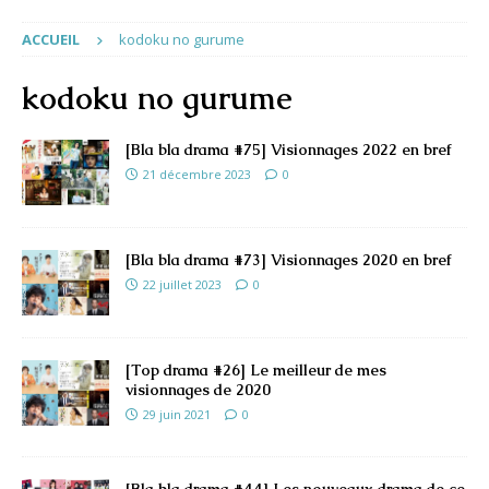
ACCUEIL
kodoku no gurume
kodoku no gurume
[Bla bla drama #75] Visionnages 2022 en bref
21 décembre 2023
0
[Bla bla drama #73] Visionnages 2020 en bref
22 juillet 2023
0
[Top drama #26] Le meilleur de mes
visionnages de 2020
29 juin 2021
0
[Bla bla drama #44] Les nouveaux drama de ce