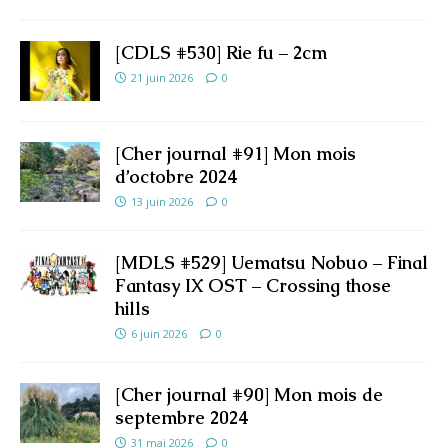
[CDLS #530] Rie fu – 2cm
21 juin 2026
0
[Cher journal #91] Mon mois
d’octobre 2024
13 juin 2026
0
[MDLS #529] Uematsu Nobuo – Final
Fantasy IX OST – Crossing those
hills
6 juin 2026
0
[Cher journal #90] Mon mois de
septembre 2024
31 mai 2026
0