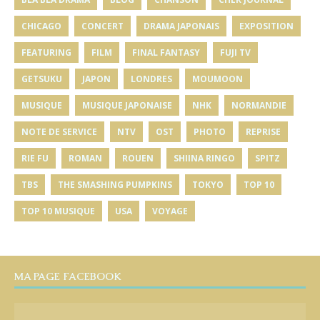
CHICAGO
CONCERT
DRAMA JAPONAIS
EXPOSITION
FEATURING
FILM
FINAL FANTASY
FUJI TV
GETSUKU
JAPON
LONDRES
MOUMOON
MUSIQUE
MUSIQUE JAPONAISE
NHK
NORMANDIE
NOTE DE SERVICE
NTV
OST
PHOTO
REPRISE
RIE FU
ROMAN
ROUEN
SHIINA RINGO
SPITZ
TBS
THE SMASHING PUMPKINS
TOKYO
TOP 10
TOP 10 MUSIQUE
USA
VOYAGE
MA PAGE FACEBOOK