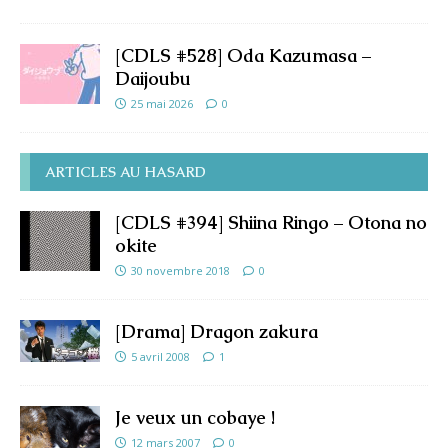
[CDLS #528] Oda Kazumasa –
Daijoubu
25 mai 2026
0
ARTICLES AU HASARD
[CDLS #394] Shiina Ringo – Otona no
okite
30 novembre 2018
0
[Drama] Dragon zakura
5 avril 2008
1
Je veux un cobaye !
12 mars 2007
0