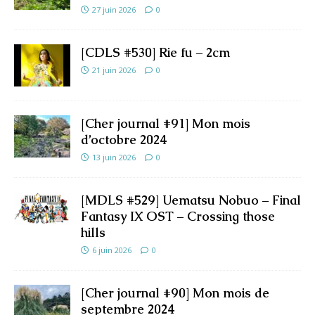
27 juin 2026
0
[CDLS #530] Rie fu – 2cm
21 juin 2026
0
[Cher journal #91] Mon mois
d’octobre 2024
13 juin 2026
0
[MDLS #529] Uematsu Nobuo – Final
Fantasy IX OST – Crossing those
hills
6 juin 2026
0
[Cher journal #90] Mon mois de
septembre 2024