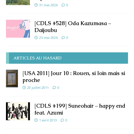
31 mai 2026
0
[CDLS #528] Oda Kazumasa –
Daijoubu
25 mai 2026
0
ARTICLES AU HASARD
[USA 2011] Jour 10 : Rouen, si loin mais si
proche
20 juillet 2011
0
[CDLS #199] Suneohair – happy end
feat. Azumi
1 avril 2013
0