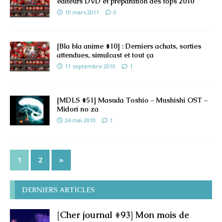
éditeurs DVD et préparation des tops 2010
10 mars 2011
0
[Bla bla anime #10] : Derniers achats, sorties
attendues, simulcast et tout ça
11 septembre 2010
1
[MDLS #51] Masuda Toshio – Mushishi OST –
Midori no za
24 mai 2010
1
1
2
»
DERNIERS ARTICLES
[Cher journal #93] Mon mois de