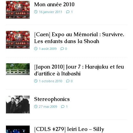
Mon année 2010
16 janvier 2011
1
[Caen] Expo au Mémorial : Survivre.
Les enfants dans la Shoah
1 août 2009
0
[Japon 2010] Jour 7 : Harajuku et feu
d’artifice à Itabashi
1 octobre 2010
0
Stereophonics
27 mai 2009
1
[CDLS #279] Ieiri Leo – Silly