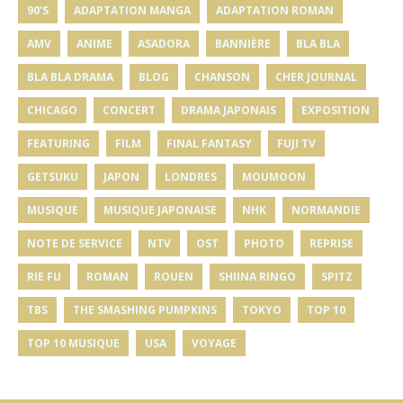
90'S
ADAPTATION MANGA
ADAPTATION ROMAN
AMV
ANIME
ASADORA
BANNIÈRE
BLA BLA
BLA BLA DRAMA
BLOG
CHANSON
CHER JOURNAL
CHICAGO
CONCERT
DRAMA JAPONAIS
EXPOSITION
FEATURING
FILM
FINAL FANTASY
FUJI TV
GETSUKU
JAPON
LONDRES
MOUMOON
MUSIQUE
MUSIQUE JAPONAISE
NHK
NORMANDIE
NOTE DE SERVICE
NTV
OST
PHOTO
REPRISE
RIE FU
ROMAN
ROUEN
SHIINA RINGO
SPITZ
TBS
THE SMASHING PUMPKINS
TOKYO
TOP 10
TOP 10 MUSIQUE
USA
VOYAGE