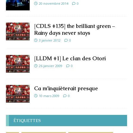
20 novembre 2014
0
[CDLS #135] the brilliant green –
Rainy days never stays
3 janvier 2012
0
[LLDM #1] Le clan des Otori
26 janvier 2009
0
Ca m’inquièterait presque
10 mars 2009
0
ÉTIQUETTES