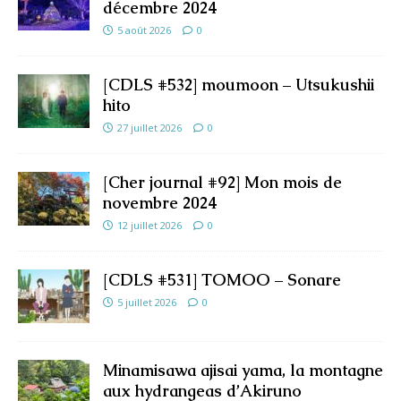
décembre 2024
5 août 2026
0
[CDLS #532] moumoon – Utsukushii
hito
27 juillet 2026
0
[Cher journal #92] Mon mois de
novembre 2024
12 juillet 2026
0
[CDLS #531] TOMOO – Sonare
5 juillet 2026
0
Minamisawa ajisai yama, la montagne
aux hydrangeas d’Akiruno