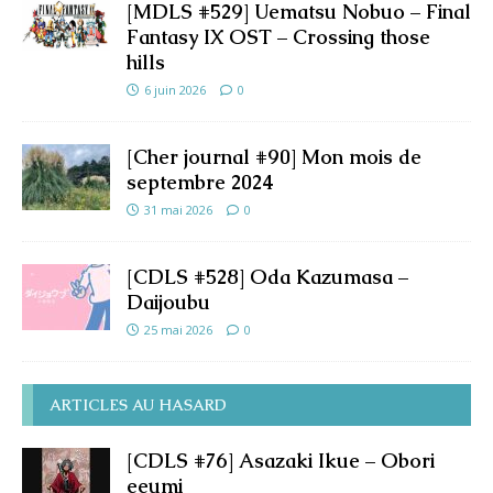
[MDLS #529] Uematsu Nobuo – Final
Fantasy IX OST – Crossing those
hills
6 juin 2026
0
[Cher journal #90] Mon mois de
septembre 2024
31 mai 2026
0
[CDLS #528] Oda Kazumasa –
Daijoubu
25 mai 2026
0
ARTICLES AU HASARD
[CDLS #76] Asazaki Ikue – Obori
eeumi