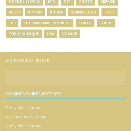
NOTE DE SERVICE
NTV
OST
PHOTO
REPRISE
RIE FU
ROMAN
ROUEN
SHIINA RINGO
SPITZ
TBS
THE SMASHING PUMPKINS
TOKYO
TOP 10
TOP 10 MUSIQUE
USA
VOYAGE
MA PAGE FACEBOOK
COMMENTAIRES RÉCENTS
Firefly
dans
A propos
Katzina
dans
A propos
Firefly
dans
A propos