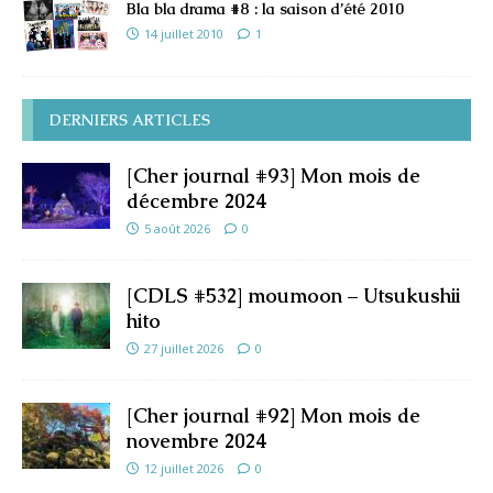
Bla bla drama #8 : la saison d’été 2010
14 juillet 2010
1
DERNIERS ARTICLES
[Cher journal #93] Mon mois de
décembre 2024
5 août 2026
0
[CDLS #532] moumoon – Utsukushii
hito
27 juillet 2026
0
[Cher journal #92] Mon mois de
novembre 2024
12 juillet 2026
0