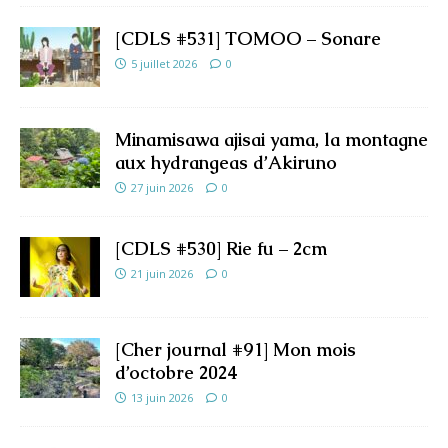
[CDLS #531] TOMOO – Sonare
5 juillet 2026
0
Minamisawa ajisai yama, la montagne
aux hydrangeas d’Akiruno
27 juin 2026
0
[CDLS #530] Rie fu – 2cm
21 juin 2026
0
[Cher journal #91] Mon mois
d’octobre 2024
13 juin 2026
0