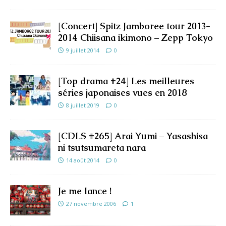
[Concert] Spitz Jamboree tour 2013-
2014 Chiisana ikimono – Zepp Tokyo
9 juillet 2014
0
[Top drama #24] Les meilleures
séries japonaises vues en 2018
8 juillet 2019
0
[CDLS #265] Arai Yumi – Yasashisa
ni tsutsumareta nara
14 août 2014
0
Je me lance !
27 novembre 2006
1