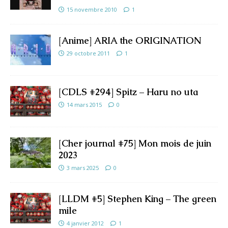
15 novembre 2010
1
[Anime] ARIA the ORIGINATION
29 octobre 2011
1
[CDLS #294] Spitz – Haru no uta
14 mars 2015
0
[Cher journal #75] Mon mois de juin
2023
3 mars 2025
0
[LLDM #5] Stephen King – The green
mile
4 janvier 2012
1