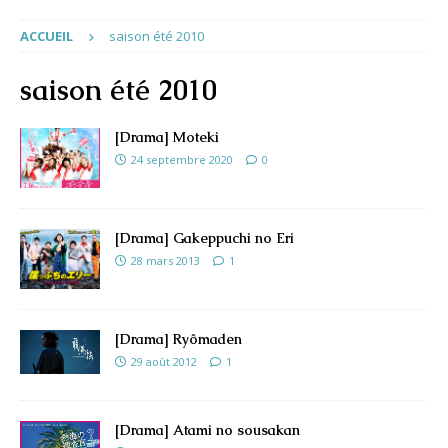
ACCUEIL
saison été 2010
saison été 2010
[Drama] Moteki
24 septembre 2020
0
[Drama] Gakeppuchi no Eri
28 mars 2013
1
[Drama] Ryômaden
29 août 2012
1
[Drama] Atami no sousakan