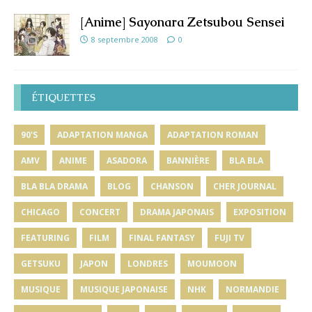
[Anime] Sayonara Zetsubou Sensei
8 septembre 2008
0
ÉTIQUETTES
90'S
ADAPTATION MANGA
ADAPTATION ROMAN
AMV
ANIME
ASADORA
BANNIÈRE
BLA BLA
BLA BLA DRAMA
BLOG
CHANSON
CHER JOURNAL
CHICAGO
CONCERT
DRAMA JAPONAIS
EXPOSITION
FEATURING
FILM
FINAL FANTASY
FUJI TV
GETSUKU
JAPON
LONDRES
MOUMOON
MUSIQUE
MUSIQUE JAPONAISE
NHK
NORMANDIE