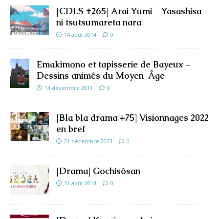
[CDLS #265] Arai Yumi – Yasashisa
ni tsutsumareta nara
14 août 2014
0
Emakimono et tapisserie de Bayeux –
Dessins animés du Moyen-Âge
13 décembre 2011
0
[Bla bla drama #75] Visionnages 2022
en bref
21 décembre 2023
0
[Drama] Gochisôsan
31 août 2014
0