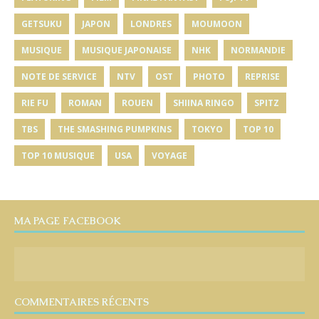
GETSUKU
JAPON
LONDRES
MOUMOON
MUSIQUE
MUSIQUE JAPONAISE
NHK
NORMANDIE
NOTE DE SERVICE
NTV
OST
PHOTO
REPRISE
RIE FU
ROMAN
ROUEN
SHIINA RINGO
SPITZ
TBS
THE SMASHING PUMPKINS
TOKYO
TOP 10
TOP 10 MUSIQUE
USA
VOYAGE
MA PAGE FACEBOOK
COMMENTAIRES RÉCENTS