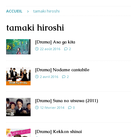
ACCUEIL
tamaki hiroshi
tamaki hiroshi
[Drama] Asa ga kita
22 août 2016
2
[Drama] Nodame cantabile
2 avril 2016
2
[Drama] Suna no utsuwa (2011)
12 février 2014
0
[Drama] Kekkon shinai