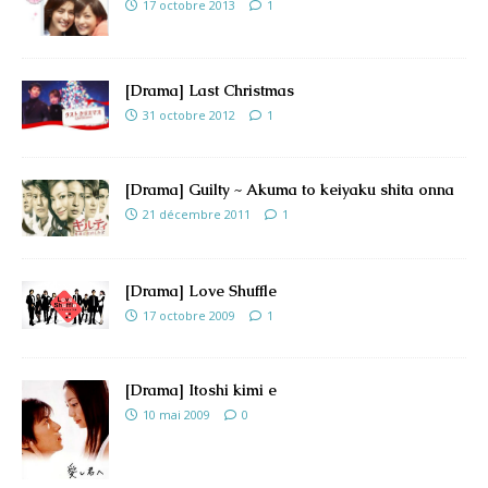
17 octobre 2013
1
[Drama] Last Christmas
31 octobre 2012
1
[Drama] Guilty ~ Akuma to keiyaku shita onna
21 décembre 2011
1
[Drama] Love Shuffle
17 octobre 2009
1
[Drama] Itoshi kimi e
10 mai 2009
0