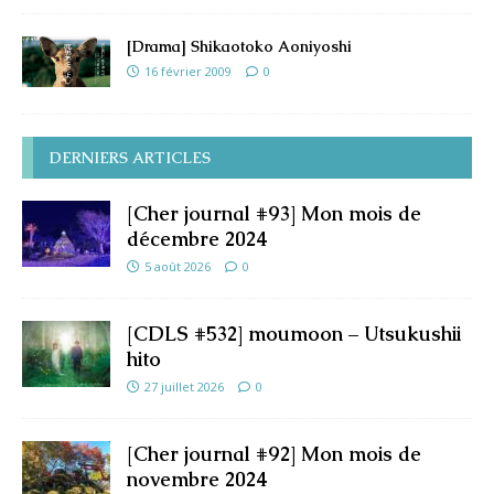
[Drama] Shikaotoko Aoniyoshi
16 février 2009
0
DERNIERS ARTICLES
[Cher journal #93] Mon mois de
décembre 2024
5 août 2026
0
[CDLS #532] moumoon – Utsukushii
hito
27 juillet 2026
0
[Cher journal #92] Mon mois de
novembre 2024