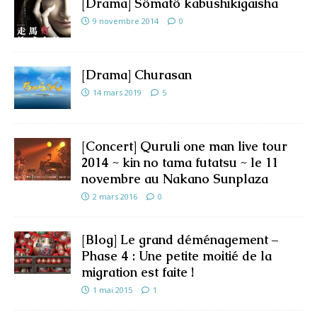
[Drama] Sômatô kabushikigaisha
9 novembre 2014
0
[Drama] Churasan
14 mars 2019
5
[Concert] Quruli one man live tour
2014 ~ kin no tama futatsu ~ le 11
novembre au Nakano Sunplaza
2 mars 2016
0
[Blog] Le grand déménagement –
Phase 4 : Une petite moitié de la
migration est faite !
1 mai 2015
1