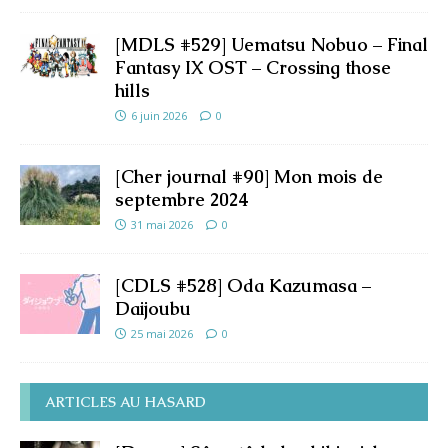
[MDLS #529] Uematsu Nobuo – Final
Fantasy IX OST – Crossing those
hills
6 juin 2026
0
[Cher journal #90] Mon mois de
septembre 2024
31 mai 2026
0
[CDLS #528] Oda Kazumasa –
Daijoubu
25 mai 2026
0
ARTICLES AU HASARD