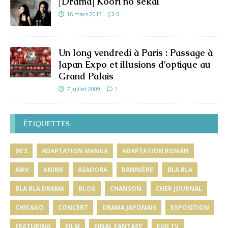
[Drama] Koori no sekai
16 mars 2013
0
Un long vendredi à Paris : Passage à
Japan Expo et illusions d’optique au
Grand Palais
7 juillet 2009
1
ÉTIQUETTES
90'S
ADAPTATION MANGA
ADAPTATION ROMAN
AMV
ANIME
ASADORA
BANNIÈRE
BLA BLA
BLA BLA DRAMA
BLOG
CHANSON
CHER JOURNAL
CHICAGO
CONCERT
DRAMA JAPONAIS
EXPOSITION
FEATURING
FILM
FINAL FANTASY
FUJI TV