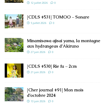
12 juillet 2026
0
[CDLS #531] TOMOO – Sonare
5 juillet 2026
0
Minamisawa ajisai yama, la montagne
aux hydrangeas d’Akiruno
27 juin 2026
0
[CDLS #530] Rie fu – 2cm
21 juin 2026
0
[Cher journal #91] Mon mois
d’octobre 2024
13 juin 2026
0