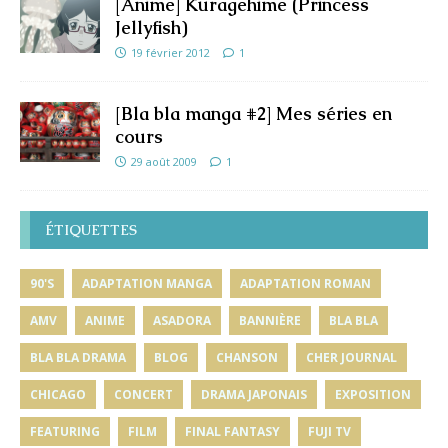
[Anime] Kuragehime (Princess
Jellyfish)
19 février 2012
1
[Bla bla manga #2] Mes séries en
cours
29 août 2009
1
ÉTIQUETTES
90'S
ADAPTATION MANGA
ADAPTATION ROMAN
AMV
ANIME
ASADORA
BANNIÈRE
BLA BLA
BLA BLA DRAMA
BLOG
CHANSON
CHER JOURNAL
CHICAGO
CONCERT
DRAMA JAPONAIS
EXPOSITION
FEATURING
FILM
FINAL FANTASY
FUJI TV