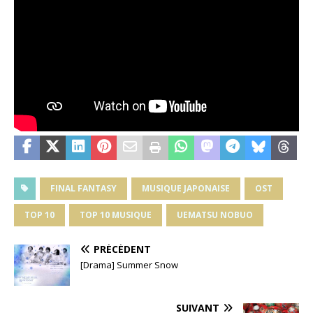
FINAL FANTASY
MUSIQUE JAPONAISE
OST
TOP 10
TOP 10 MUSIQUE
UEMATSU NOBUO
PRÉCÉDENT
[Drama] Summer Snow
SUIVANT