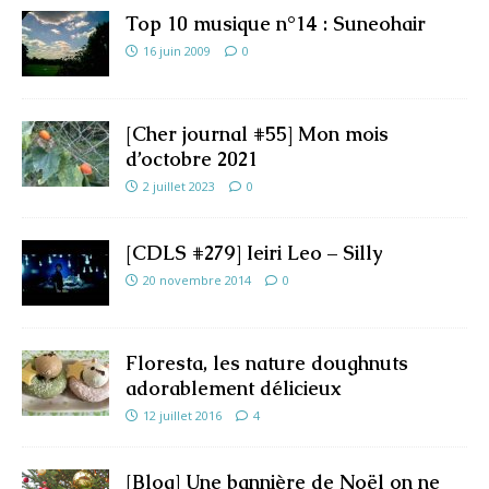
Top 10 musique n°14 : Suneohair
16 juin 2009
0
[Cher journal #55] Mon mois
d’octobre 2021
2 juillet 2023
0
[CDLS #279] Ieiri Leo – Silly
20 novembre 2014
0
Floresta, les nature doughnuts
adorablement délicieux
12 juillet 2016
4
[Blog] Une bannière de Noël on ne