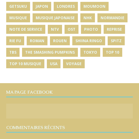
GETSUKU
JAPON
LONDRES
MOUMOON
MUSIQUE
MUSIQUE JAPONAISE
NHK
NORMANDIE
NOTE DE SERVICE
NTV
OST
PHOTO
REPRISE
RIE FU
ROMAN
ROUEN
SHIINA RINGO
SPITZ
TBS
THE SMASHING PUMPKINS
TOKYO
TOP 10
TOP 10 MUSIQUE
USA
VOYAGE
MA PAGE FACEBOOK
COMMENTAIRES RÉCENTS