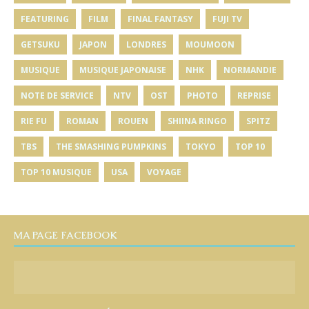
FEATURING
FILM
FINAL FANTASY
FUJI TV
GETSUKU
JAPON
LONDRES
MOUMOON
MUSIQUE
MUSIQUE JAPONAISE
NHK
NORMANDIE
NOTE DE SERVICE
NTV
OST
PHOTO
REPRISE
RIE FU
ROMAN
ROUEN
SHIINA RINGO
SPITZ
TBS
THE SMASHING PUMPKINS
TOKYO
TOP 10
TOP 10 MUSIQUE
USA
VOYAGE
MA PAGE FACEBOOK