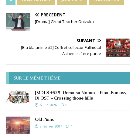
PRÉCÉDENT
[Drama] Great Teacher Onizuka
SUIVANT
[Bla bla anime #5] Coffret collector Fullmetal
Alchemist 1ère partie
SUR LE MÊME THÈME
[MDLS #529] Uematsu Nobuo – Final Fantasy
IX OST – Crossing those hills
6 juin 2026
0
Old Piano
8 février 2007
1