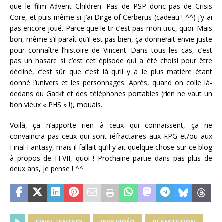
que le film Advent Children. Pas de PSP donc pas de Crisis
Core, et puis même si j’ai Dirge of Cerberus (cadeau ! ^^) j’y ai
pas encore joué. Parce que le tir c’est pas mon truc, quoi. Mais
bon, même s’il paraît qu’il est pas bien, ça donnerait envie juste
pour connaître l’histoire de Vincent. Dans tous les cas, c’est
pas un hasard si c’est cet épisode qui a été choisi pour être
décliné, c’est sûr que c’est là qu’il y a le plus matière étant
donné l’univers et les personnages. Après, quand on colle là-
dedans du Gackt et des téléphones portables (rien ne vaut un
bon vieux « PHS » !), mouais.
Voilà, ça n’apporte rien à ceux qui connaissent, ça ne
convaincra pas ceux qui sont réfractaires aux RPG et/ou aux
Final Fantasy, mais il fallait qu’il y ait quelque chose sur ce blog
à propos de FFVII, quoi ! Prochaine partie dans pas plus de
deux ans, je pense ! ^^
FINAL FANTASY
JEUX VIDÉO
PLAYSTATION