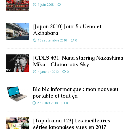
1 juin 2008
1
[Japon 2010] Jour 5 : Ueno et
Akihabara
15 septembre 2010
0
[CDLS #31] Nana starring Nakashima
Mika – Glamorous Sky
4 janvier 2010
0
Bla bla informatique : mon nouveau
portable et tout ça
27 juillet 2010
0
[Top drama #23] Les meilleures
séries japonaises vues en 2017