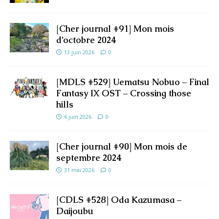
[Cher journal #91] Mon mois
d’octobre 2024
13 juin 2026
0
[MDLS #529] Uematsu Nobuo – Final
Fantasy IX OST – Crossing those
hills
6 juin 2026
0
[Cher journal #90] Mon mois de
septembre 2024
31 mai 2026
0
[CDLS #528] Oda Kazumasa –
Daijoubu