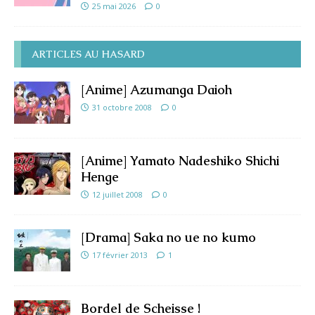
25 mai 2026
0
ARTICLES AU HASARD
[Anime] Azumanga Daioh
31 octobre 2008
0
[Anime] Yamato Nadeshiko Shichi
Henge
12 juillet 2008
0
[Drama] Saka no ue no kumo
17 février 2013
1
Bordel de Scheisse !