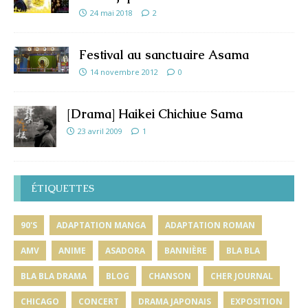
24 mai 2018
2
Festival au sanctuaire Asama
14 novembre 2012
0
[Drama] Haikei Chichiue Sama
23 avril 2009
1
ÉTIQUETTES
90'S
ADAPTATION MANGA
ADAPTATION ROMAN
AMV
ANIME
ASADORA
BANNIÈRE
BLA BLA
BLA BLA DRAMA
BLOG
CHANSON
CHER JOURNAL
CHICAGO
CONCERT
DRAMA JAPONAIS
EXPOSITION