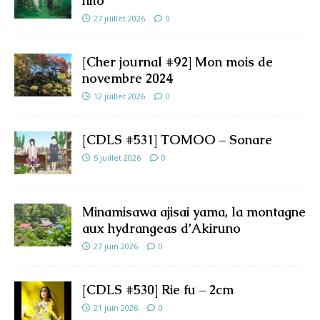
hito
27 juillet 2026
0
[Cher journal #92] Mon mois de
novembre 2024
12 juillet 2026
0
[CDLS #531] TOMOO – Sonare
5 juillet 2026
0
Minamisawa ajisai yama, la montagne
aux hydrangeas d’Akiruno
27 juin 2026
0
[CDLS #530] Rie fu – 2cm
21 juin 2026
0