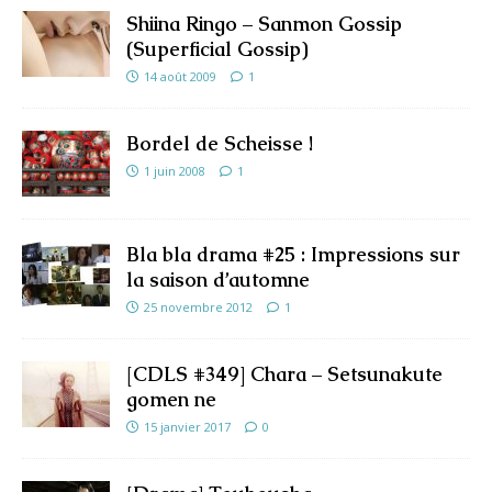
Shiina Ringo – Sanmon Gossip
(Superficial Gossip)
14 août 2009
1
Bordel de Scheisse !
1 juin 2008
1
Bla bla drama #25 : Impressions sur
la saison d’automne
25 novembre 2012
1
[CDLS #349] Chara – Setsunakute
gomen ne
15 janvier 2017
0