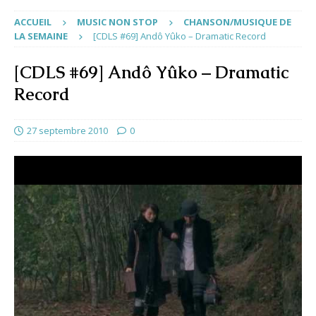
ACCUEIL
MUSIC NON STOP
CHANSON/MUSIQUE DE
LA SEMAINE
[CDLS #69] Andô Yûko – Dramatic Record
[CDLS #69] Andô Yûko – Dramatic
Record
27 septembre 2010
0