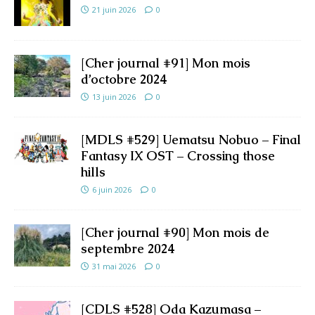
21 juin 2026
0
[Cher journal #91] Mon mois
d’octobre 2024
13 juin 2026
0
[MDLS #529] Uematsu Nobuo – Final
Fantasy IX OST – Crossing those
hills
6 juin 2026
0
[Cher journal #90] Mon mois de
septembre 2024
31 mai 2026
0
[CDLS #528] Oda Kazumasa –