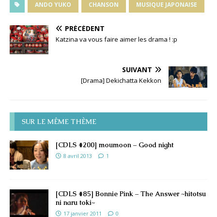
ANDO YUKO
CHANSON
MUSIQUE JAPONAISE
PRÉCÉDENT
Katzina va vous faire aimer les drama ! :p
SUIVANT
[Drama] Dekichatta Kekkon
SUR LE MÊME THÈME
[CDLS #200] moumoon – Good night
8 avril 2013
1
[CDLS #85] Bonnie Pink – The Answer ~hitotsu
ni naru toki~
17 janvier 2011
0