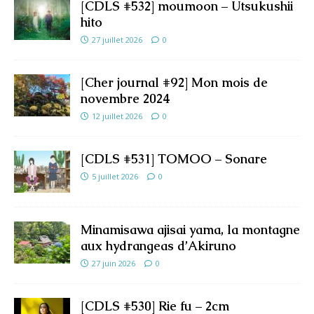
[CDLS #532] moumoon – Utsukushii
hito
27 juillet 2026
0
[Cher journal #92] Mon mois de
novembre 2024
12 juillet 2026
0
[CDLS #531] TOMOO – Sonare
5 juillet 2026
0
Minamisawa ajisai yama, la montagne
aux hydrangeas d’Akiruno
27 juin 2026
0
[CDLS #530] Rie fu – 2cm