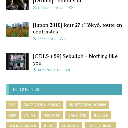
[Drama] Toubousha
11 novembre 2011
1
[Japon 2010] Jour 27 : Tôkyô, toute en
contrastes
27 août 2010
0
[CDLS #89] Sebadoh – Nothing like
you
14 février 2011
0
ÉTIQUETTES
90'S
ADAPTATION MANGA
ADAPTATION ROMAN
AMV
ANIME
ASADORA
BANNIÈRE
BLA BLA
BLA BLA DRAMA
BLOG
CHANSON
CHER JOURNAL