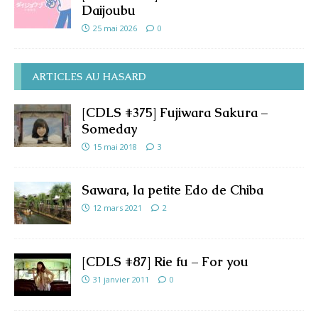
Daijoubu
25 mai 2026
0
ARTICLES AU HASARD
[CDLS #375] Fujiwara Sakura –
Someday
15 mai 2018
3
Sawara, la petite Edo de Chiba
12 mars 2021
2
[CDLS #87] Rie fu – For you
31 janvier 2011
0