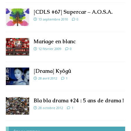
[CDLS #67] Supercar – A.O.S.A.
13 septembre 2010
0
Mariage en blanc
12 février 2009
0
[Drama] Kyôgû
28 avril 2012
1
Bla bla drama #24 : 5 ans de drama !
28 octobre 2012
1