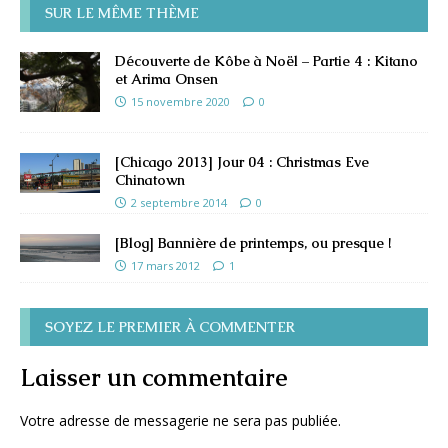
SUR LE MÊME THÈME
Découverte de Kôbe à Noël – Partie 4 : Kitano
et Arima Onsen
15 novembre 2020
0
[Chicago 2013] Jour 04 : Christmas Eve
Chinatown
2 septembre 2014
0
[Blog] Bannière de printemps, ou presque !
17 mars 2012
1
SOYEZ LE PREMIER À COMMENTER
Laisser un commentaire
Votre adresse de messagerie ne sera pas publiée.