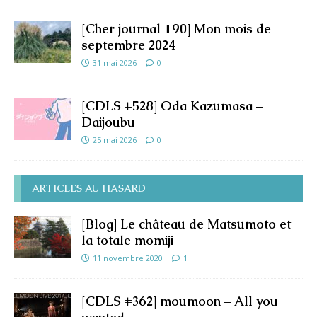
[Cher journal #90] Mon mois de
septembre 2024
31 mai 2026
0
[CDLS #528] Oda Kazumasa –
Daijoubu
25 mai 2026
0
ARTICLES AU HASARD
[Blog] Le château de Matsumoto et
la totale momiji
11 novembre 2020
1
[CDLS #362] moumoon – All you