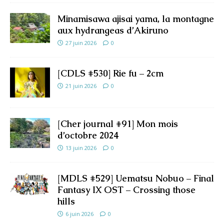
Minamisawa ajisai yama, la montagne
aux hydrangeas d’Akiruno
27 juin 2026
0
[CDLS #530] Rie fu – 2cm
21 juin 2026
0
[Cher journal #91] Mon mois
d’octobre 2024
13 juin 2026
0
[MDLS #529] Uematsu Nobuo – Final
Fantasy IX OST – Crossing those
hills
6 juin 2026
0