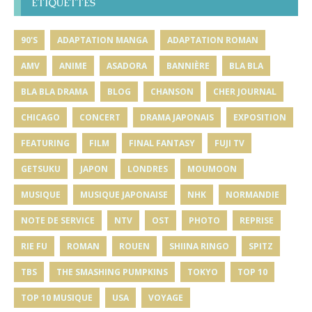
ÉTIQUETTES
90'S
ADAPTATION MANGA
ADAPTATION ROMAN
AMV
ANIME
ASADORA
BANNIÈRE
BLA BLA
BLA BLA DRAMA
BLOG
CHANSON
CHER JOURNAL
CHICAGO
CONCERT
DRAMA JAPONAIS
EXPOSITION
FEATURING
FILM
FINAL FANTASY
FUJI TV
GETSUKU
JAPON
LONDRES
MOUMOON
MUSIQUE
MUSIQUE JAPONAISE
NHK
NORMANDIE
NOTE DE SERVICE
NTV
OST
PHOTO
REPRISE
RIE FU
ROMAN
ROUEN
SHIINA RINGO
SPITZ
TBS
THE SMASHING PUMPKINS
TOKYO
TOP 10
TOP 10 MUSIQUE
USA
VOYAGE