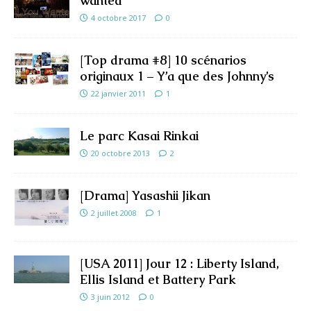
wanted
4 octobre 2017
0
[Top drama #8] 10 scénarios
originaux 1 – Y’a que des Johnny’s
22 janvier 2011
1
Le parc Kasai Rinkai
20 octobre 2013
2
[Drama] Yasashii Jikan
2 juillet 2008
1
[USA 2011] Jour 12 : Liberty Island,
Ellis Island et Battery Park
3 juin 2012
0