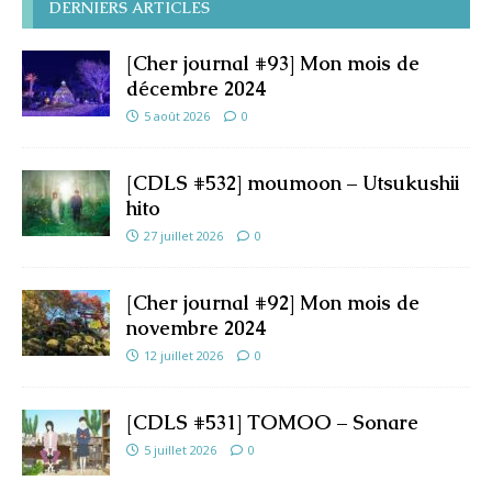
DERNIERS ARTICLES
[Cher journal #93] Mon mois de
décembre 2024
5 août 2026
0
[CDLS #532] moumoon – Utsukushii
hito
27 juillet 2026
0
[Cher journal #92] Mon mois de
novembre 2024
12 juillet 2026
0
[CDLS #531] TOMOO – Sonare
5 juillet 2026
0