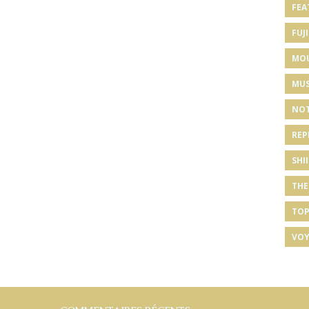
FEA
FUJI
MO
MUS
NOT
REP
SHI
THE
TOP
VOY