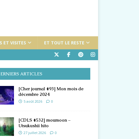
 ET VISITES
ET TOUT LE RESTE
ERNIERS ARTICLES
[Cher journal #93] Mon mois de
décembre 2024
5 août 2026
0
[CDLS #532] moumoon –
Utsukushii hito
27 juillet 2026
0