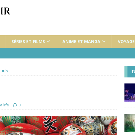
IR
SÉRIES ET FILMS
ANIME ET MANGA
VOYAGES
euuh
D
a life
0