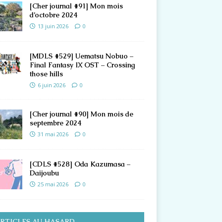
[Cher journal #91] Mon mois
d’octobre 2024
13 juin 2026
0
[MDLS #529] Uematsu Nobuo –
Final Fantasy IX OST – Crossing
those hills
6 juin 2026
0
[Cher journal #90] Mon mois de
septembre 2024
31 mai 2026
0
[CDLS #528] Oda Kazumasa –
Daijoubu
25 mai 2026
0
RTICLES AU HASARD