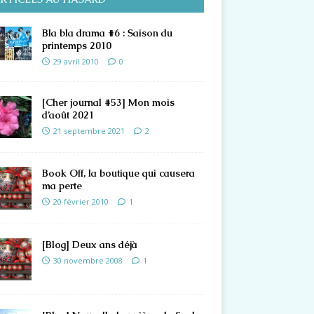
Bla bla drama #6 : Saison du
printemps 2010
29 avril 2010
0
[Cher journal #53] Mon mois
d’août 2021
21 septembre 2021
2
Book Off, la boutique qui causera
ma perte
20 février 2010
1
[Blog] Deux ans déjà
30 novembre 2008
1