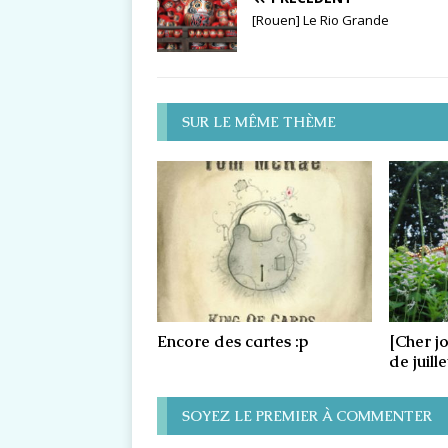
[Rouen] Le Rio Grande
SUR LE MÊME THÈME
Encore des cartes :p
[Cher j
de juill
SOYEZ LE PREMIER À COMMENTER