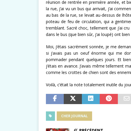
réunion de rentrée en première année, et bien
la rue, j’ai vu un bus qui arrivait, j’ai comme
au bas de la rue, se levait au-dessus de lhôtel
poteau de feu de circulation, qui a gentim
tremblant. Sacré choc, tellement que j’ai cru
dans le bus (que bien sûr, j’ai loupé) ont bien
Moi, j’étais sacrément sonnée, je me demanda
si j’avais pas un oeuf énorme qui me don
pommader pendant quelques jours. Et bien s
j’étais en avance. J’avais même tellement mal
comme les crottes de chien sont des ennemi
Voilà, c’était la note totalement inutile du jour
CHER JOURNAL
PRÉCÉDENT