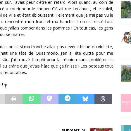
 sûr, j’avais peur d’être en retard. Alors quand, au coin de
ncé à courir pour le choper. C’était rue Lecanuet, et le soleil,
 de ville et était éblouissant. Tellement que je n’ai pas vu le
ent rencontré mon front et ma hanche. Il en est resté tout
 que j’allais tomber dans les pommes ! En tout cas, les gens
 dû se marrer.
is aussi si ma tronche allait pas devenir bleue ou violette,
nait une tête de Quasimodo. J’en ai été quitte pour me
ûr, j’ai trouvé l’amphi pour la réunion sans problème et
 au crâne que j’avais hâte que ça finisse ! Les poteaux tout
s redoutables.
 ! :p
SUIVANT
A