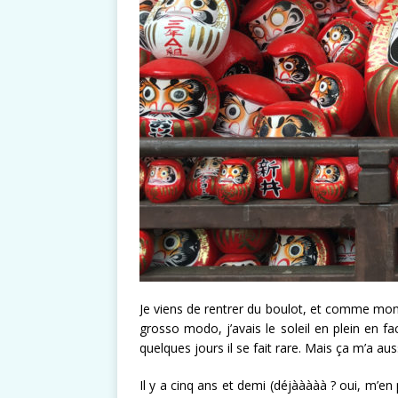
Je viens de rentrer du boulot, et comme mon
grosso modo, j’avais le soleil en plein en fa
quelques jours il se fait rare. Mais ça m’a au
Il y a cinq ans et demi (déjààààà ? oui, m’en