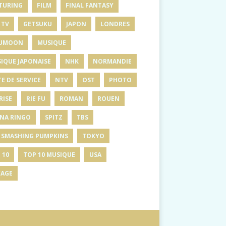
TURING
FILM
FINAL FANTASY
 TV
GETSUKU
JAPON
LONDRES
UMOON
MUSIQUE
IQUE JAPONAISE
NHK
NORMANDIE
E DE SERVICE
NTV
OST
PHOTO
RISE
RIE FU
ROMAN
ROUEN
INA RINGO
SPITZ
TBS
 SMASHING PUMPKINS
TOKYO
 10
TOP 10 MUSIQUE
USA
AGE