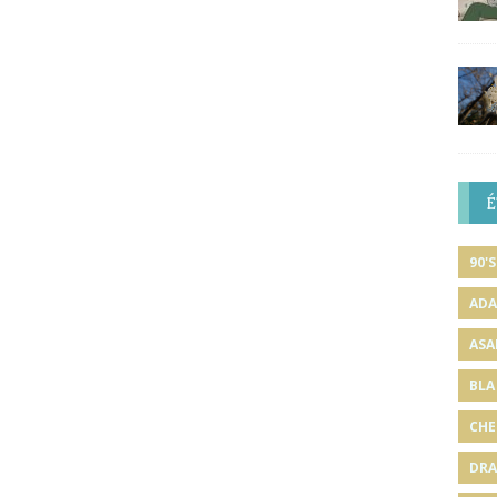
É
90'S
ADA
ASA
BLA
CHE
DRA