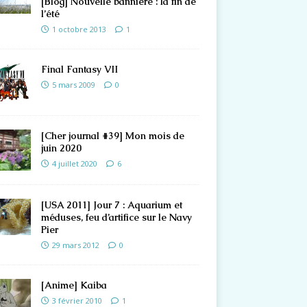
[Blog] Nouvelle bannière : la fin de
l’été
1 octobre 2013
1
Final Fantasy VII
5 mars 2009
0
[Cher journal #39] Mon mois de
juin 2020
4 juillet 2020
6
[USA 2011] Jour 7 : Aquarium et
méduses, feu d’artifice sur le Navy
Pier
29 mars 2012
0
[Anime] Kaiba
3 février 2010
1