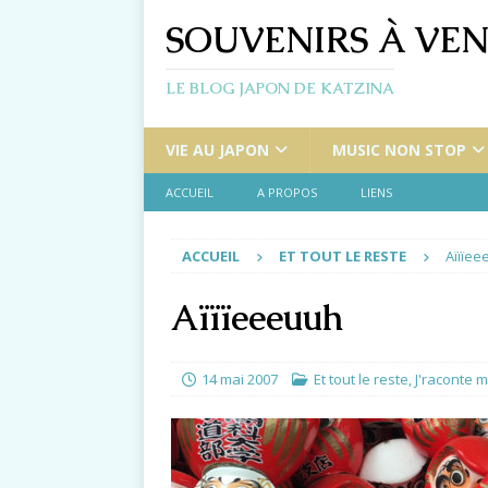
SOUVENIRS À VEN
LE BLOG JAPON DE KATZINA
VIE AU JAPON
MUSIC NON STOP
ACCUEIL
A PROPOS
LIENS
ACCUEIL
ET TOUT LE RESTE
Aïïïee
Aïïïeeeuuh
14 mai 2007
Et tout le reste
,
J'raconte m