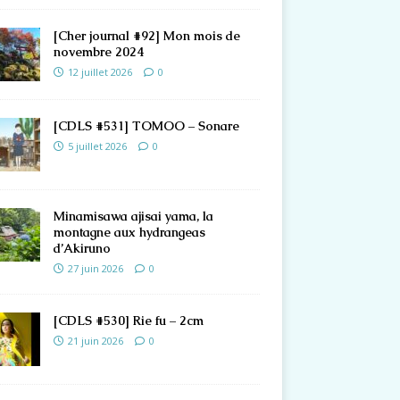
[Cher journal #92] Mon mois de
novembre 2024
12 juillet 2026
0
[CDLS #531] TOMOO – Sonare
5 juillet 2026
0
Minamisawa ajisai yama, la
montagne aux hydrangeas
d’Akiruno
27 juin 2026
0
[CDLS #530] Rie fu – 2cm
21 juin 2026
0