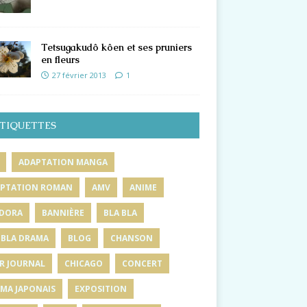
Tetsugakudô kôen et ses pruniers
en fleurs
27 février 2013
1
TIQUETTES
ADAPTATION MANGA
PTATION ROMAN
AMV
ANIME
DORA
BANNIÈRE
BLA BLA
 BLA DRAMA
BLOG
CHANSON
R JOURNAL
CHICAGO
CONCERT
MA JAPONAIS
EXPOSITION