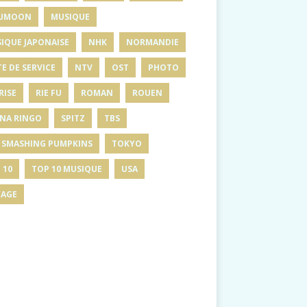
UMOON
MUSIQUE
IQUE JAPONAISE
NHK
NORMANDIE
E DE SERVICE
NTV
OST
PHOTO
RISE
RIE FU
ROMAN
ROUEN
INA RINGO
SPITZ
TBS
 SMASHING PUMPKINS
TOKYO
 10
TOP 10 MUSIQUE
USA
AGE