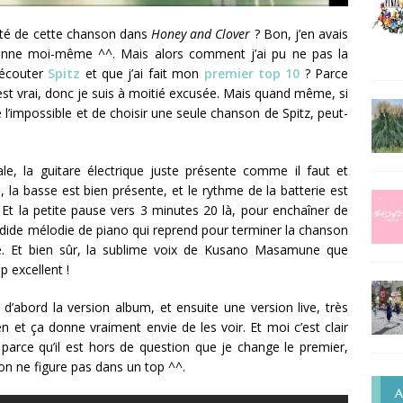
té de cette chanson dans
Honey and Clover
? Bon, j’en avais
donne moi-même ^^. Mais alors comment j’ai pu ne pas la
 écouter
Spitz
et que j’ai fait mon
premier top 10
? Parce
c’est vrai, donc je suis à moitié excusée. Mais quand même, si
l’impossible et de choisir une seule chanson de Spitz, peut-
e, la guitare électrique juste présente comme il faut et
la basse est bien présente, et le rythme de la batterie est
. Et la petite pause vers 3 minutes 20 là, pour enchaîner de
plendide mélodie de piano qui reprend pour terminer la chanson
e. Et bien sûr, la sublime voix de Kusano Masamune que
p excellent !
 d’abord la version album, et ensuite une version live, très
ien et ça donne vraiment envie de les voir. Et moi c’est clair
 parce qu’il est hors de question que je change le premier,
on ne figure pas dans un top ^^.
A