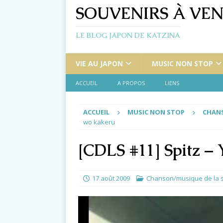
SOUVENIRS À VEN
LE BLOG JAPON DE KATZINA
VIE AU JAPON
MUSIC NON STOP
ACCUEIL
A PROPOS
LIENS
ACCUEIL
MUSIC NON STOP
CHANS
wo kakeru
[CDLS #11] Spitz –
17 août 2009
Chanson/musique de la 