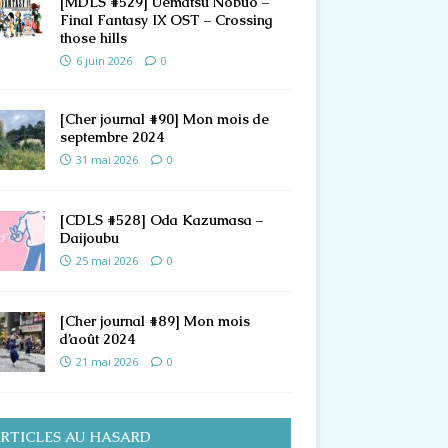
[MDLS #529] Uematsu Nobuo –
Final Fantasy IX OST – Crossing
those hills
6 juin 2026
0
[Cher journal #90] Mon mois de
septembre 2024
31 mai 2026
0
[CDLS #528] Oda Kazumasa –
Daijoubu
25 mai 2026
0
[Cher journal #89] Mon mois
d’août 2024
21 mai 2026
0
RTICLES AU HASARD