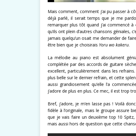
Mais comment, comment j’ai pu passer à cô
déjà parlé, il serait temps que je me par
remarquer plus tôt quand j’ai commencé à
qu’ils ont plein d’autres chansons géniales, 
jamais quelqu’un osait me demander de faire 
être bien que je choisirais
Yoru wo kakeru
.
La mélodie au piano est absolument génial
complétée par des accords de guitare sèche, 
excellent, particulièrement dans les refrains
plus belle sur le dernier refrain, et cette s
aussi grandiosement qu’elle l’a commencé
j’adore de plus en plus. Ce mec, il est trop tro
Bref, j’adore, je m’en lasse pas ! Voilà donc
fidèle à l’originale, mais le groupe assure b
que je vais faire un deuxième top 10 Spitz,
mais aussi hors de question que cette chans