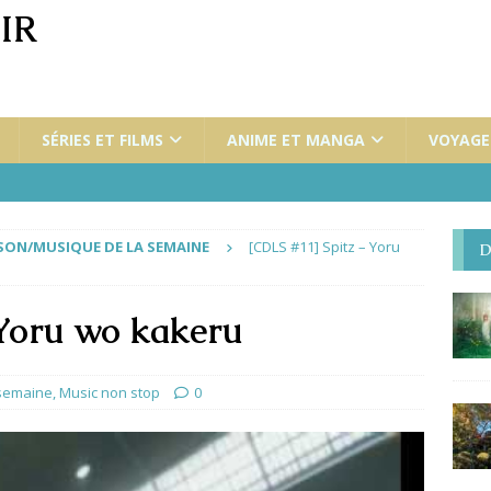
IR
SÉRIES ET FILMS
ANIME ET MANGA
VOYAGES
ON/MUSIQUE DE LA SEMAINE
[CDLS #11] Spitz – Yoru
D
 Yoru wo kakeru
semaine
,
Music non stop
0