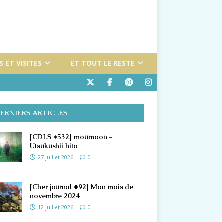
 ET VISITES
ET TOUT LE RESTE
ERNIERS ARTICLES
[CDLS #532] moumoon –
Utsukushii hito
27 juillet 2026
0
[Cher journal #92] Mon mois de
novembre 2024
12 juillet 2026
0