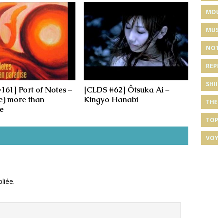
MO
MUS
NOT
REP
SHI
161] Port of Notes –
[CLDS #62] Ôtsuka Ai –
e) more than
Kingyo Hanabi
THE
e
TOP
VOY
liée.