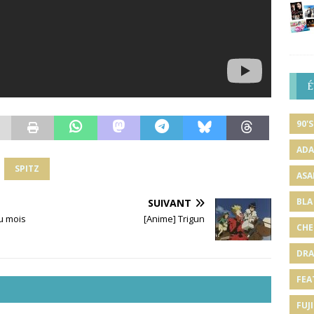
É
90'S
ADA
SPITZ
ASA
BLA
SUIVANT
du mois
[Anime] Trigun
CHE
DRA
FEA
FUJI