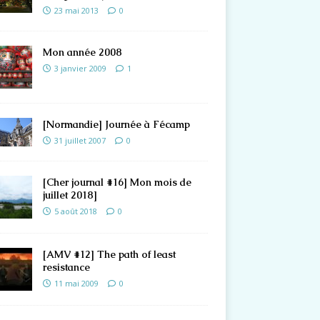
23 mai 2013
0
Mon année 2008
3 janvier 2009
1
[Normandie] Journée à Fécamp
31 juillet 2007
0
[Cher journal #16] Mon mois de
juillet 2018]
5 août 2018
0
[AMV #12] The path of least
resistance
11 mai 2009
0