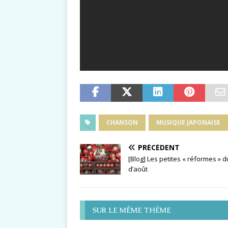
CHANSON
MUSIQUE JAPONAISE
PRÉCÉDENT
[Blog] Les petites « réformes » 
d’août
SUR LE MÊME THÈME