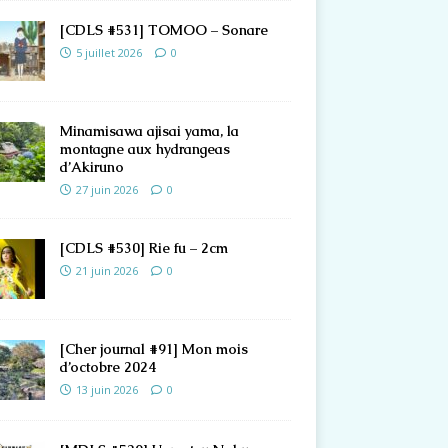
[CDLS #531] TOMOO – Sonare
5 juillet 2026
0
Minamisawa ajisai yama, la
montagne aux hydrangeas
d’Akiruno
27 juin 2026
0
[CDLS #530] Rie fu – 2cm
21 juin 2026
0
[Cher journal #91] Mon mois
d’octobre 2024
13 juin 2026
0