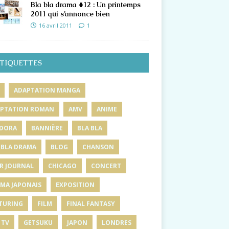
Bla bla drama #12 : Un printemps
2011 qui s’annonce bien
16 avril 2011
1
TIQUETTES
ADAPTATION MANGA
PTATION ROMAN
AMV
ANIME
DORA
BANNIÈRE
BLA BLA
 BLA DRAMA
BLOG
CHANSON
R JOURNAL
CHICAGO
CONCERT
MA JAPONAIS
EXPOSITION
TURING
FILM
FINAL FANTASY
 TV
GETSUKU
JAPON
LONDRES