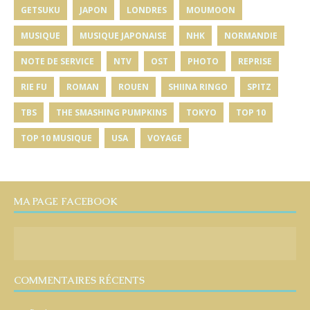
GETSUKU
JAPON
LONDRES
MOUMOON
MUSIQUE
MUSIQUE JAPONAISE
NHK
NORMANDIE
NOTE DE SERVICE
NTV
OST
PHOTO
REPRISE
RIE FU
ROMAN
ROUEN
SHIINA RINGO
SPITZ
TBS
THE SMASHING PUMPKINS
TOKYO
TOP 10
TOP 10 MUSIQUE
USA
VOYAGE
MA PAGE FACEBOOK
COMMENTAIRES RÉCENTS