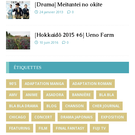
[Drama] Meitantei no okite
24 janvier 2013
0
[Hokkaidô 2015 #6] Ueno Farm
10 juin 2016
0
ÉTIQUETTES
90'S
ADAPTATION MANGA
ADAPTATION ROMAN
AMV
ANIME
ASADORA
BANNIÈRE
BLA BLA
BLA BLA DRAMA
BLOG
CHANSON
CHER JOURNAL
CHICAGO
CONCERT
DRAMA JAPONAIS
EXPOSITION
FEATURING
FILM
FINAL FANTASY
FUJI TV