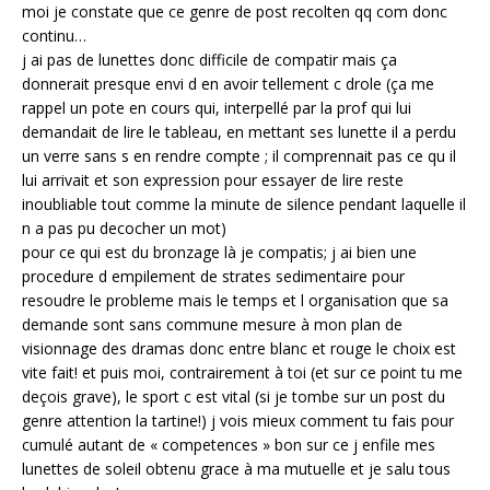
moi je constate que ce genre de post recolten qq com donc
continu…
j ai pas de lunettes donc difficile de compatir mais ça
donnerait presque envi d en avoir tellement c drole (ça me
rappel un pote en cours qui, interpellé par la prof qui lui
demandait de lire le tableau, en mettant ses lunette il a perdu
un verre sans s en rendre compte ; il comprennait pas ce qu il
lui arrivait et son expression pour essayer de lire reste
inoubliable tout comme la minute de silence pendant laquelle il
n a pas pu decocher un mot)
pour ce qui est du bronzage là je compatis; j ai bien une
procedure d empilement de strates sedimentaire pour
resoudre le probleme mais le temps et l organisation que sa
demande sont sans commune mesure à mon plan de
visionnage des dramas donc entre blanc et rouge le choix est
vite fait! et puis moi, contrairement à toi (et sur ce point tu me
deçois grave), le sport c est vital (si je tombe sur un post du
genre attention la tartine!) j vois mieux comment tu fais pour
cumulé autant de « competences » bon sur ce j enfile mes
lunettes de soleil obtenu grace à ma mutuelle et je salu tous