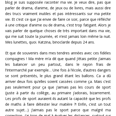
blog je suis supposée raconter ma vie. Je veux dire, pas que
parler de drama, d’anime, de jeux ou de livres, mais aussi dire
des trucs vraiment inutiles et pas intéressants sur ma petite
vie. Et c’est ce que j’ai envie de faire ce soir, parce que réfléchir
à une critique d’anime ou de drama, c’est trop fatigant. Alors je
vais parler de quelque choses de très important dans ma vie,
qui me suit toute la journée, et n’est jamais loin même la nuit.
Mes lunettes, quoi. Katzina, binoclarde depuis 24 ans.
Et que de souvenirs dans mes tendres années avec ces fidèles
compagnes ! Ma mère m’a dit que quand j’étais petite j’aimais
les balancer un peu partout, dans le rayon frais de
l’Intermarché par exemple… Une fois à l’école, d’autres dangers
se sont présentés, le plus grand étant les ballons. Ca a dû
arriver deux fois qu’elles soient cassées comme ça. Mais c’est
pas seulement pour ça que j’aimais pas les cours de sport
(juste à partir du collège, au primaire j’adorais, bizarrement.
Les profs de sport auraient-ils autant la capacité que les profs
de maths à faire détester leur matière ?! Enfin, c’est un tout
autre sujet…) J’aimais pas le sport parce que malgré ma
correction, j’ai trop de mal à évaluer les distances, surtout sur