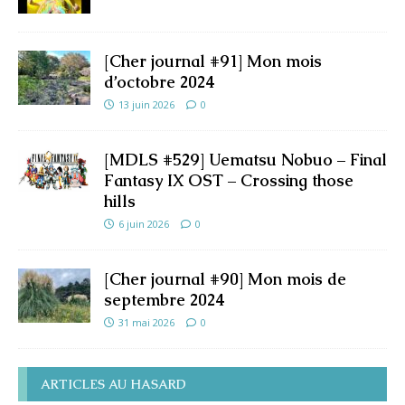
[Cher journal #91] Mon mois
d’octobre 2024
13 juin 2026
0
[MDLS #529] Uematsu Nobuo – Final
Fantasy IX OST – Crossing those
hills
6 juin 2026
0
[Cher journal #90] Mon mois de
septembre 2024
31 mai 2026
0
ARTICLES AU HASARD