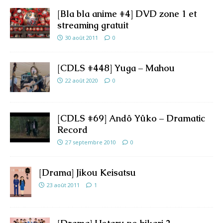
[Bla bla anime #4] DVD zone 1 et
streaming gratuit
30 août 2011
0
[CDLS #448] Yuga – Mahou
22 août 2020
0
[CDLS #69] Andô Yûko – Dramatic
Record
27 septembre 2010
0
[Drama] Jikou Keisatsu
23 août 2011
1