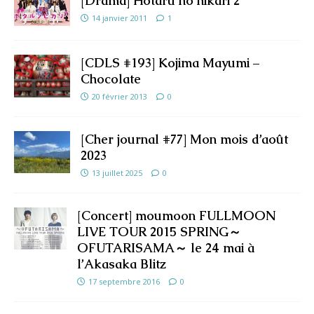
[Drama] Hotaru no hikari 2
14 janvier 2011
1
[CDLS #193] Kojima Mayumi –
Chocolate
20 février 2013
0
[Cher journal #77] Mon mois d’août
2023
13 juillet 2025
0
[Concert] moumoon FULLMOON
LIVE TOUR 2015 SPRING～
OFUTARISAMA～ le 24 mai à
l’Akasaka Blitz
17 septembre 2016
0