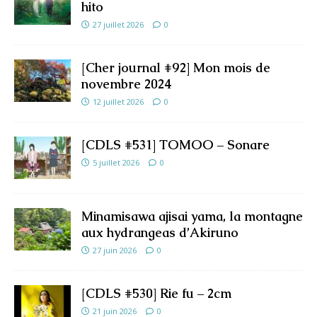
hito
27 juillet 2026
0
[Cher journal #92] Mon mois de
novembre 2024
12 juillet 2026
0
[CDLS #531] TOMOO – Sonare
5 juillet 2026
0
Minamisawa ajisai yama, la montagne
aux hydrangeas d’Akiruno
27 juin 2026
0
[CDLS #530] Rie fu – 2cm
21 juin 2026
0