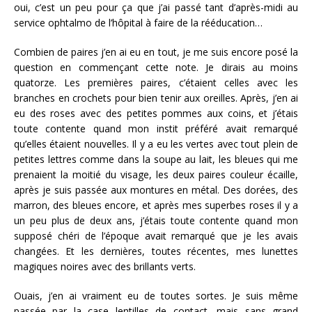
oui, c’est un peu pour ça que j’ai passé tant d’après-midi au
service ophtalmo de l’hôpital à faire de la rééducation…
Combien de paires j’en ai eu en tout, je me suis encore posé la
question en commençant cette note. Je dirais au moins
quatorze. Les premières paires, c’étaient celles avec les
branches en crochets pour bien tenir aux oreilles. Après, j’en ai
eu des roses avec des petites pommes aux coins, et j’étais
toute contente quand mon instit préféré avait remarqué
qu’elles étaient nouvelles. Il y a eu les vertes avec tout plein de
petites lettres comme dans la soupe au lait, les bleues qui me
prenaient la moitié du visage, les deux paires couleur écaille,
après je suis passée aux montures en métal. Des dorées, des
marron, des bleues encore, et après mes superbes roses il y a
un peu plus de deux ans, j’étais toute contente quand mon
supposé chéri de l’époque avait remarqué que je les avais
changées. Et les dernières, toutes récentes, mes lunettes
magiques noires avec des brillants verts.
Ouais, j’en ai vraiment eu de toutes sortes. Je suis même
passée par la case lentilles de contact, mais sans grand