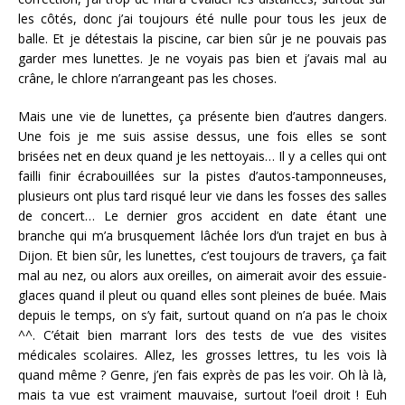
les côtés, donc j’ai toujours été nulle pour tous les jeux de
balle. Et je détestais la piscine, car bien sûr je ne pouvais pas
garder mes lunettes. Je ne voyais pas bien et j’avais mal au
crâne, le chlore n’arrangeant pas les choses.
Mais une vie de lunettes, ça présente bien d’autres dangers.
Une fois je me suis assise dessus, une fois elles se sont
brisées net en deux quand je les nettoyais… Il y a celles qui ont
failli finir écrabouillées sur la pistes d’autos-tamponneuses,
plusieurs ont plus tard risqué leur vie dans les fosses des salles
de concert… Le dernier gros accident en date étant une
branche qui m’a brusquement lâchée lors d’un trajet en bus à
Dijon. Et bien sûr, les lunettes, c’est toujours de travers, ça fait
mal au nez, ou alors aux oreilles, on aimerait avoir des essuie-
glaces quand il pleut ou quand elles sont pleines de buée. Mais
depuis le temps, on s’y fait, surtout quand on n’a pas le choix
^^. C’était bien marrant lors des tests de vue des visites
médicales scolaires. Allez, les grosses lettres, tu les vois là
quand même ? Genre, j’en fais exprès de pas les voir. Oh là là,
mais ta vue est vraiment mauvaise, surtout l’oeil droit ! Euh