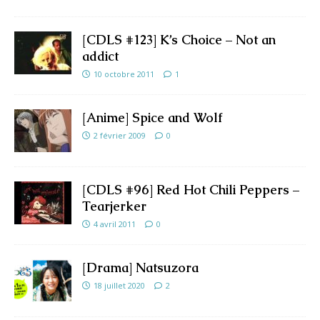
[CDLS #123] K’s Choice – Not an
addict
10 octobre 2011
1
[Anime] Spice and Wolf
2 février 2009
0
[CDLS #96] Red Hot Chili Peppers –
Tearjerker
4 avril 2011
0
[Drama] Natsuzora
18 juillet 2020
2