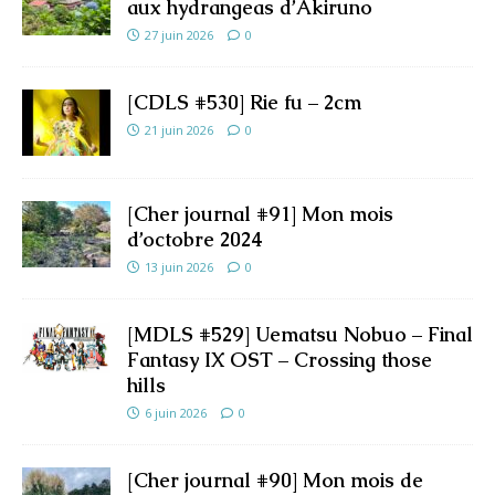
aux hydrangeas d’Akiruno
27 juin 2026
0
[CDLS #530] Rie fu – 2cm
21 juin 2026
0
[Cher journal #91] Mon mois
d’octobre 2024
13 juin 2026
0
[MDLS #529] Uematsu Nobuo – Final
Fantasy IX OST – Crossing those
hills
6 juin 2026
0
[Cher journal #90] Mon mois de