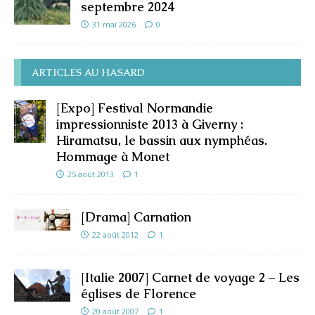
septembre 2024
31 mai 2026
0
ARTICLES AU HASARD
[Expo] Festival Normandie
impressionniste 2013 à Giverny :
Hiramatsu, le bassin aux nymphéas.
Hommage à Monet
25 août 2013
1
[Drama] Carnation
22 août 2012
1
[Italie 2007] Carnet de voyage 2 – Les
églises de Florence
20 août 2007
1