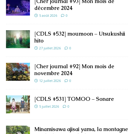
[Cher journal #93] Mon mois de
décembre 2024
5 août 2026
0
[CDLS #532] moumoon – Utsukushii
hito
27 juillet 2026
0
[Cher journal #92] Mon mois de
novembre 2024
12 juillet 2026
0
[CDLS #531] TOMOO – Sonare
5 juillet 2026
0
Minamisawa ajisai yama, la montagne