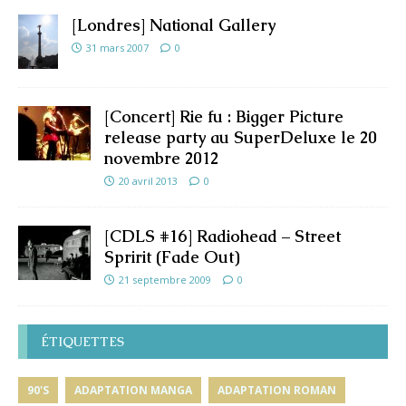
[Londres] National Gallery
31 mars 2007
0
[Concert] Rie fu : Bigger Picture
release party au SuperDeluxe le 20
novembre 2012
20 avril 2013
0
[CDLS #16] Radiohead – Street
Spririt (Fade Out)
21 septembre 2009
0
ÉTIQUETTES
90'S
ADAPTATION MANGA
ADAPTATION ROMAN