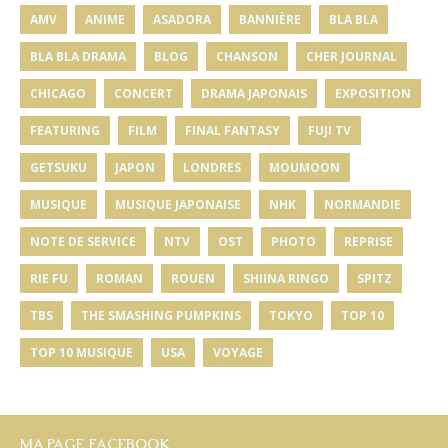
AMV
ANIME
ASADORA
BANNIÈRE
BLA BLA
BLA BLA DRAMA
BLOG
CHANSON
CHER JOURNAL
CHICAGO
CONCERT
DRAMA JAPONAIS
EXPOSITION
FEATURING
FILM
FINAL FANTASY
FUJI TV
GETSUKU
JAPON
LONDRES
MOUMOON
MUSIQUE
MUSIQUE JAPONAISE
NHK
NORMANDIE
NOTE DE SERVICE
NTV
OST
PHOTO
REPRISE
RIE FU
ROMAN
ROUEN
SHIINA RINGO
SPITZ
TBS
THE SMASHING PUMPKINS
TOKYO
TOP 10
TOP 10 MUSIQUE
USA
VOYAGE
MA PAGE FACEBOOK