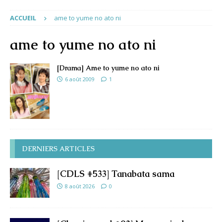
ACCUEIL
ame to yume no ato ni
ame to yume no ato ni
[Drama] Ame to yume no ato ni
6 août 2009
1
DERNIERS ARTICLES
[CDLS #533] Tanabata sama
8 août 2026
0