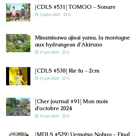
[CDLS #531] TOMOO – Sonare
5 juillet 2026
0
Minamisawa ajisai yama, la montagne
aux hydrangeas d’Akiruno
27 juin 2026
0
[CDLS #530] Rie fu – 2cm
21 juin 2026
0
[Cher journal #91] Mon mois
d’octobre 2024
13 juin 2026
0
[MDLS #529] Uematsu Nobuo – Final