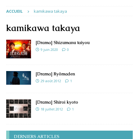
ACCUEIL
kamikawa takaya
kamikawa takaya
[Drama] Shizumanu taiyou
9 juin 2020
0
[Drama] Ryômaden
29 août 2012
1
[Drama] Shiroi kyoto
18 juillet 2012
1
DERNIERS ARTICLES