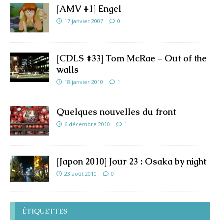
[AMV #1] Engel
17 janvier 2007
0
[CDLS #33] Tom McRae – Out of the
walls
18 janvier 2010
1
Quelques nouvelles du front
6 décembre 2010
1
[Japon 2010] Jour 23 : Osaka by night
23 août 2010
0
ÉTIQUETTES