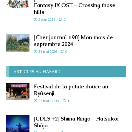
Fantasy IX OST – Crossing those
hills
6 juin 2026
0
[Cher journal #90] Mon mois de
septembre 2024
31 mai 2026
0
ARTICLES AU HASARD
Festival de la patate douce au
Ryûsenji
26 mars 2013
1
[CDLS #2] Shiina Ringo – Hatsukoi
Shôjo