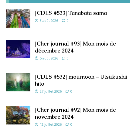
[CDLS #533] Tanabata sama
8 août 2026
0
[Cher journal #93] Mon mois de
décembre 2024
5 août 2026
0
[CDLS #532] moumoon – Utsukushii
hito
27 juillet 2026
0
[Cher journal #92] Mon mois de
novembre 2024
12 juillet 2026
0