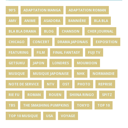
90'S
ADAPTATION MANGA
ADAPTATION ROMAN
AMV
ANIME
ASADORA
BANNIÈRE
BLA BLA
BLA BLA DRAMA
BLOG
CHANSON
CHER JOURNAL
CHICAGO
CONCERT
DRAMA JAPONAIS
EXPOSITION
FEATURING
FILM
FINAL FANTASY
FUJI TV
GETSUKU
JAPON
LONDRES
MOUMOON
MUSIQUE
MUSIQUE JAPONAISE
NHK
NORMANDIE
NOTE DE SERVICE
NTV
OST
PHOTO
REPRISE
RIE FU
ROMAN
ROUEN
SHIINA RINGO
SPITZ
TBS
THE SMASHING PUMPKINS
TOKYO
TOP 10
TOP 10 MUSIQUE
USA
VOYAGE