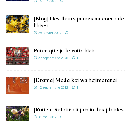
15 juin 2009
0
[Blog] Des fleurs jaunes au coeur de
l’hiver
25 janvier 2017
0
Parce que je le vaux bien
27 septembre 2008
1
[Drama] Mada koi wa hajimaranai
12 septembre 2012
1
[Rouen] Retour au jardin des plantes
31 mai 2012
1