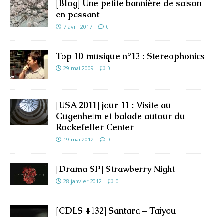
[Blog] Une petite bannière de saison
en passant
7 avril 2017
0
Top 10 musique n°13 : Stereophonics
29 mai 2009
0
[USA 2011] jour 11 : Visite au
Gugenheim et balade autour du
Rockefeller Center
19 mai 2012
0
[Drama SP] Strawberry Night
28 janvier 2012
0
[CDLS #132] Santara – Taiyou