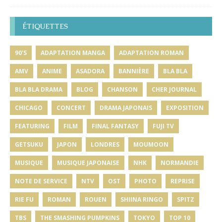
ÉTIQUETTES
90'S
ADAPTATION MANGA
ADAPTATION ROMAN
AMV
ANIME
ASADORA
BANNIÈRE
BLA BLA
BLA BLA DRAMA
BLOG
CHANSON
CHER JOURNAL
CHICAGO
CONCERT
DRAMA JAPONAIS
EXPOSITION
FEATURING
FILM
FINAL FANTASY
FUJI TV
GETSUKU
JAPON
LONDRES
MOUMOON
MUSIQUE
MUSIQUE JAPONAISE
NHK
NORMANDIE
NOTE DE SERVICE
NTV
OST
PHOTO
REPRISE
RIE FU
ROMAN
ROUEN
SHIINA RINGO
SPITZ
TBS
THE SMASHING PUMPKINS
TOKYO
TOP 10