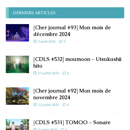
DERNIERS ARTICLES
[Cher journal #93] Mon mois de
décembre 2024
5 août 2026
0
[CDLS #532] moumoon – Utsukushii
hito
27 juillet 2026
0
[Cher journal #92] Mon mois de
novembre 2024
12 juillet 2026
0
[CDLS #531] TOMOO – Sonare
5 juillet 2026
0