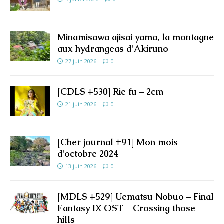
Minamisawa ajisai yama, la montagne
aux hydrangeas d’Akiruno
27 juin 2026
0
[CDLS #530] Rie fu – 2cm
21 juin 2026
0
[Cher journal #91] Mon mois
d’octobre 2024
13 juin 2026
0
[MDLS #529] Uematsu Nobuo – Final
Fantasy IX OST – Crossing those
hills