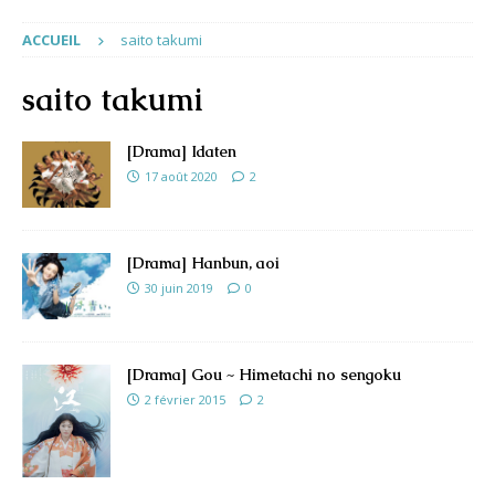
ACCUEIL
saito takumi
saito takumi
[Drama] Idaten
17 août 2020
2
[Drama] Hanbun, aoi
30 juin 2019
0
[Drama] Gou ~ Himetachi no sengoku
2 février 2015
2