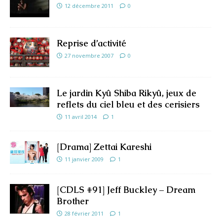
12 décembre 2011
0
Reprise d’activité
27 novembre 2007
0
Le jardin Kyû Shiba Rikyû, jeux de
reflets du ciel bleu et des cerisiers
11 avril 2014
1
[Drama] Zettai Kareshi
11 janvier 2009
1
[CDLS #91] Jeff Buckley – Dream
Brother
28 février 2011
1