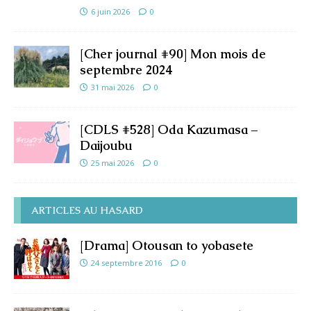
6 juin 2026
0
[Cher journal #90] Mon mois de
septembre 2024
31 mai 2026
0
[CDLS #528] Oda Kazumasa –
Daijoubu
25 mai 2026
0
ARTICLES AU HASARD
[Drama] Otousan to yobasete
24 septembre 2016
0