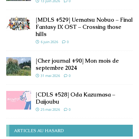
13 juin 2026
0
[MDLS #529] Uematsu Nobuo – Final
Fantasy IX OST – Crossing those
hills
6 juin 2026
0
[Cher journal #90] Mon mois de
septembre 2024
31 mai 2026
0
[CDLS #528] Oda Kazumasa –
Daijoubu
25 mai 2026
0
ARTICLES AU HASARD