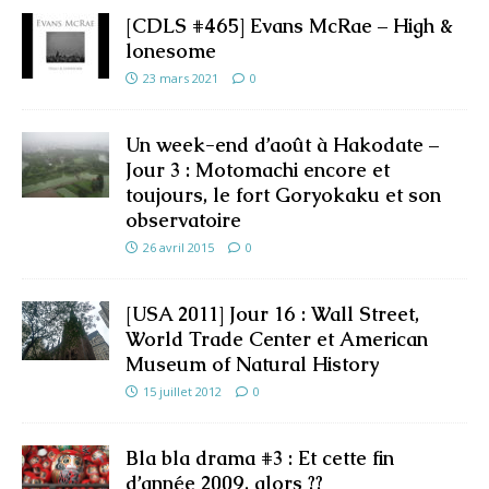
[CDLS #465] Evans McRae – High &
lonesome
23 mars 2021
0
Un week-end d’août à Hakodate –
Jour 3 : Motomachi encore et
toujours, le fort Goryokaku et son
observatoire
26 avril 2015
0
[USA 2011] Jour 16 : Wall Street,
World Trade Center et American
Museum of Natural History
15 juillet 2012
0
Bla bla drama #3 : Et cette fin
d’année 2009, alors ??