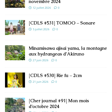
novembre 2024
12 juillet 2026
0
[CDLS #531] TOMOO – Sonare
5 juillet 2026
0
Minamisawa ajisai yama, la montagne
aux hydrangeas d’Akiruno
27 juin 2026
0
[CDLS #530] Rie fu – 2cm
21 juin 2026
0
[Cher journal #91] Mon mois
d’octobre 2024