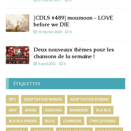
[CDLS #489] moumoon – LOVE
before we DIE
10 février 2024
0
Deux nouveaux thèmes pour les
chansons de la semaine !
9 avril 2012
0
ÉTIQUETTES
90'S
ADAPTATION MANGA
ADAPTATION ROMAN
AMV
ANIME
ASADORA
BANNIÈRE
BLA BLA
BLA BLA DRAMA
BLOG
CHANSON
CHER JOURNAL