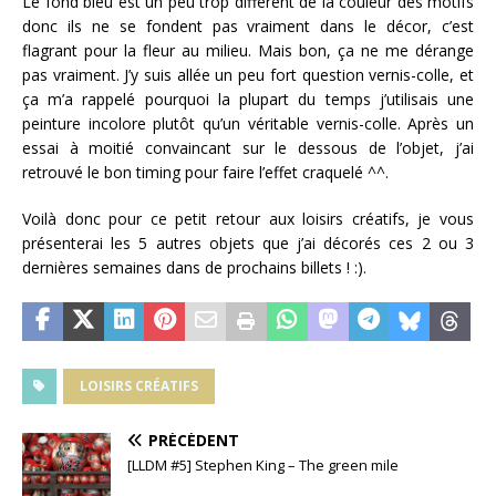
Le fond bleu est un peu trop différent de la couleur des motifs
donc ils ne se fondent pas vraiment dans le décor, c’est
flagrant pour la fleur au milieu. Mais bon, ça ne me dérange
pas vraiment. J’y suis allée un peu fort question vernis-colle, et
ça m’a rappelé pourquoi la plupart du temps j’utilisais une
peinture incolore plutôt qu’un véritable vernis-colle. Après un
essai à moitié convaincant sur le dessous de l’objet, j’ai
retrouvé le bon timing pour faire l’effet craquelé ^^.
Voilà donc pour ce petit retour aux loisirs créatifs, je vous
présenterai les 5 autres objets que j’ai décorés ces 2 ou 3
dernières semaines dans de prochains billets ! :).
LOISIRS CRÉATIFS
PRÉCÉDENT
[LLDM #5] Stephen King – The green mile