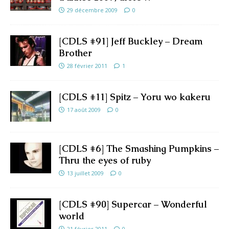
29 décembre 2009
0
[CDLS #91] Jeff Buckley – Dream
Brother
28 février 2011
1
[CDLS #11] Spitz – Yoru wo kakeru
17 août 2009
0
[CDLS #6] The Smashing Pumpkins –
Thru the eyes of ruby
13 juillet 2009
0
[CDLS #90] Supercar – Wonderful
world
21 février 2011
0