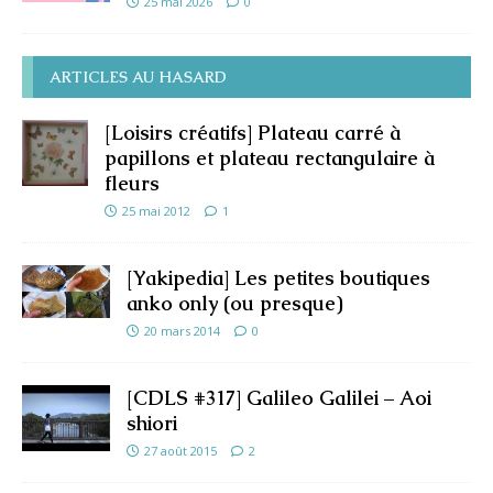
25 mai 2026
0
ARTICLES AU HASARD
[Loisirs créatifs] Plateau carré à
papillons et plateau rectangulaire à
fleurs
25 mai 2012
1
[Yakipedia] Les petites boutiques
anko only (ou presque)
20 mars 2014
0
[CDLS #317] Galileo Galilei – Aoi
shiori
27 août 2015
2