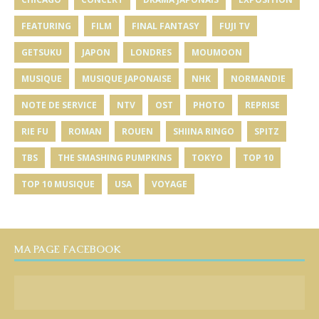
FEATURING
FILM
FINAL FANTASY
FUJI TV
GETSUKU
JAPON
LONDRES
MOUMOON
MUSIQUE
MUSIQUE JAPONAISE
NHK
NORMANDIE
NOTE DE SERVICE
NTV
OST
PHOTO
REPRISE
RIE FU
ROMAN
ROUEN
SHIINA RINGO
SPITZ
TBS
THE SMASHING PUMPKINS
TOKYO
TOP 10
TOP 10 MUSIQUE
USA
VOYAGE
MA PAGE FACEBOOK