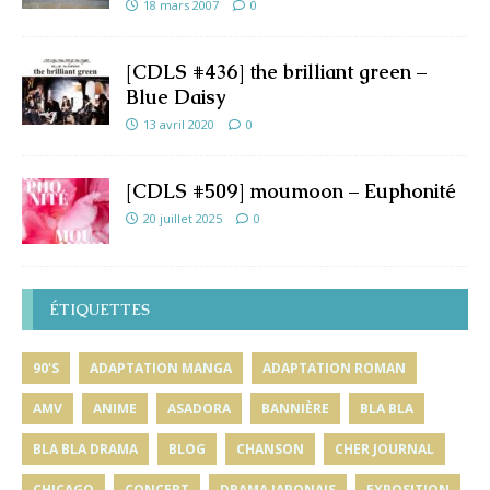
18 mars 2007
0
[CDLS #436] the brilliant green –
Blue Daisy
13 avril 2020
0
[CDLS #509] moumoon – Euphonité
20 juillet 2025
0
ÉTIQUETTES
90'S
ADAPTATION MANGA
ADAPTATION ROMAN
AMV
ANIME
ASADORA
BANNIÈRE
BLA BLA
BLA BLA DRAMA
BLOG
CHANSON
CHER JOURNAL
CHICAGO
CONCERT
DRAMA JAPONAIS
EXPOSITION