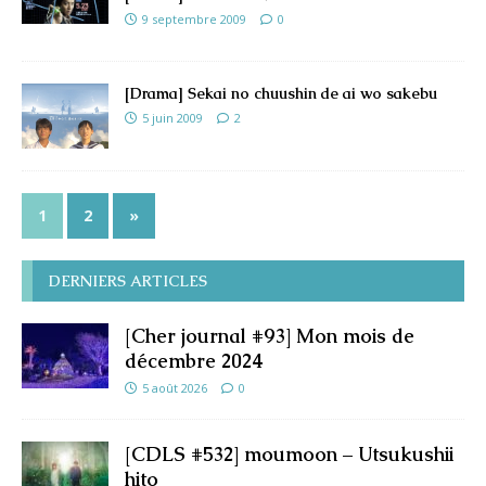
9 septembre 2009
0
[Drama] Sekai no chuushin de ai wo sakebu
5 juin 2009
2
1
2
»
DERNIERS ARTICLES
[Cher journal #93] Mon mois de
décembre 2024
5 août 2026
0
[CDLS #532] moumoon – Utsukushii
hito