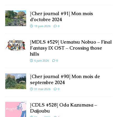
[Cher journal #91] Mon mois
d’octobre 2024
13 juin 2026
0
[MDLS #529] Uematsu Nobuo – Final
Fantasy IX OST – Crossing those
hills
6 juin 2026
0
[Cher journal #90] Mon mois de
septembre 2024
31 mai 2026
0
[CDLS #528] Oda Kazumasa –
Daijoubu