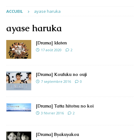
ACCUEIL
ayase haruka
ayase haruka
[Drama] Idaten
17 août 2020
2
[Drama] Koufuku no ouji
7 septembre 2016
0
[Drama] Tatta hitotsu no koi
3 février 2016
2
[Drama] Byakuyakou