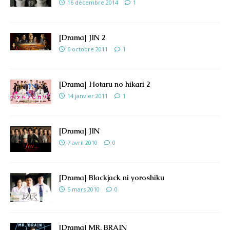
16 décembre 2014
1
[Drama] JIN 2
6 octobre 2011
1
[Drama] Hotaru no hikari 2
14 janvier 2011
1
[Drama] JIN
7 avril 2010
0
[Drama] Blackjack ni yoroshiku
5 mars 2010
0
[Drama] MR. BRAIN