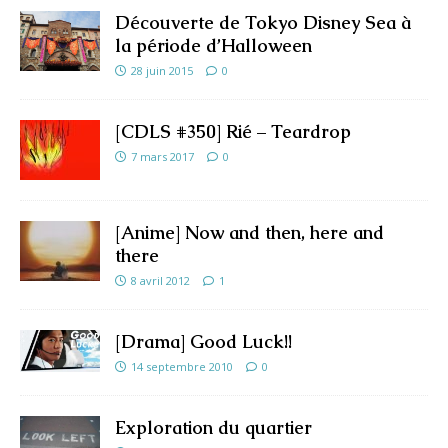
Découverte de Tokyo Disney Sea à
la période d’Halloween
28 juin 2015
0
[CDLS #350] Rié – Teardrop
7 mars 2017
0
[Anime] Now and then, here and
there
8 avril 2012
1
[Drama] Good Luck!!
14 septembre 2010
0
Exploration du quartier