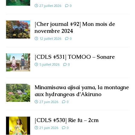
27 juillet 2026
0
[Cher journal #92] Mon mois de
novembre 2024
12 juillet 2026
0
[CDLS #531] TOMOO – Sonare
5 juillet 2026
0
Minamisawa ajisai yama, la montagne
aux hydrangeas d’Akiruno
27 juin 2026
0
[CDLS #530] Rie fu – 2cm
21 juin 2026
0