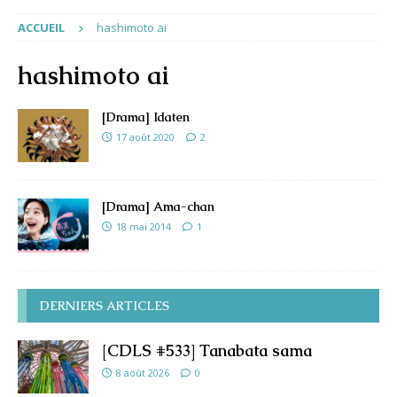
ACCUEIL
hashimoto ai
hashimoto ai
[Drama] Idaten
17 août 2020
2
[Drama] Ama-chan
18 mai 2014
1
DERNIERS ARTICLES
[CDLS #533] Tanabata sama
8 août 2026
0