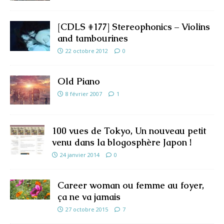
[CDLS #177] Stereophonics – Violins
and tambourines
22 octobre 2012
0
Old Piano
8 février 2007
1
100 vues de Tokyo, Un nouveau petit
venu dans la blogosphère Japon !
24 janvier 2014
0
Career woman ou femme au foyer,
ça ne va jamais
27 octobre 2015
7