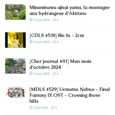
Minamisawa ajisai yama, la montagne
aux hydrangeas d’Akiruno
27 juin 2026
0
[CDLS #530] Rie fu – 2cm
21 juin 2026
0
[Cher journal #91] Mon mois
d’octobre 2024
13 juin 2026
0
[MDLS #529] Uematsu Nobuo – Final
Fantasy IX OST – Crossing those
hills
6 juin 2026
0