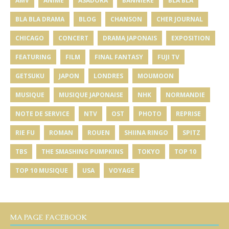
AMV
ANIME
ASADORA
BANNIÈRE
BLA BLA
BLA BLA DRAMA
BLOG
CHANSON
CHER JOURNAL
CHICAGO
CONCERT
DRAMA JAPONAIS
EXPOSITION
FEATURING
FILM
FINAL FANTASY
FUJI TV
GETSUKU
JAPON
LONDRES
MOUMOON
MUSIQUE
MUSIQUE JAPONAISE
NHK
NORMANDIE
NOTE DE SERVICE
NTV
OST
PHOTO
REPRISE
RIE FU
ROMAN
ROUEN
SHIINA RINGO
SPITZ
TBS
THE SMASHING PUMPKINS
TOKYO
TOP 10
TOP 10 MUSIQUE
USA
VOYAGE
MA PAGE FACEBOOK