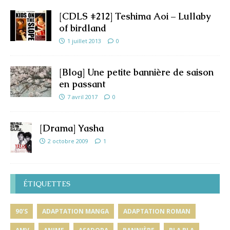
[CDLS #212] Teshima Aoi – Lullaby
of birdland
1 juillet 2013
0
[Blog] Une petite bannière de saison
en passant
7 avril 2017
0
[Drama] Yasha
2 octobre 2009
1
ÉTIQUETTES
90'S
ADAPTATION MANGA
ADAPTATION ROMAN