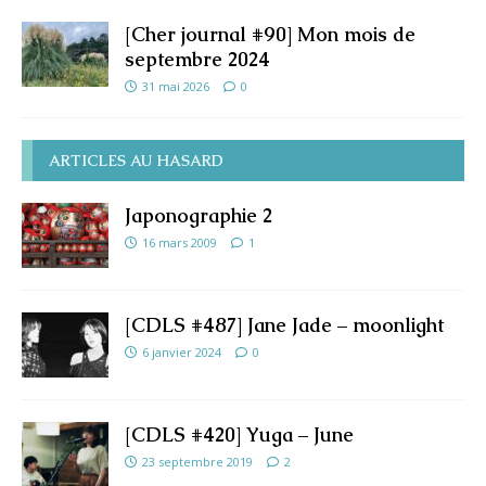
[Cher journal #90] Mon mois de
septembre 2024
31 mai 2026
0
ARTICLES AU HASARD
Japonographie 2
16 mars 2009
1
[CDLS #487] Jane Jade – moonlight
6 janvier 2024
0
[CDLS #420] Yuga – June
23 septembre 2019
2