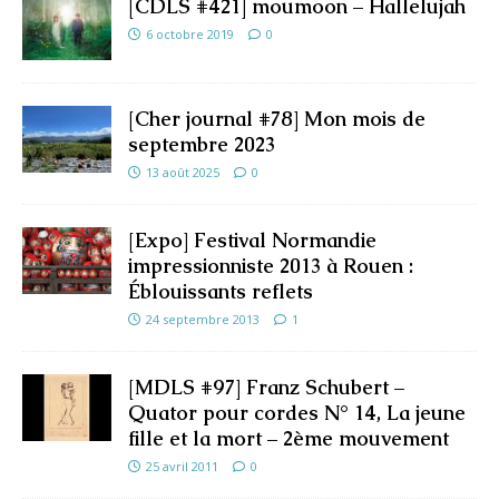
[CDLS #421] moumoon – Hallelujah
6 octobre 2019
0
[Cher journal #78] Mon mois de
septembre 2023
13 août 2025
0
[Expo] Festival Normandie
impressionniste 2013 à Rouen :
Éblouissants reflets
24 septembre 2013
1
[MDLS #97] Franz Schubert –
Quator pour cordes N° 14, La jeune
fille et la mort – 2ème mouvement
25 avril 2011
0