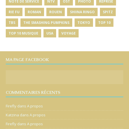
NOTE DE SERVICE
NTV
OST
PHOTO
REPRISE
RIE FU
ROMAN
ROUEN
SHIINA RINGO
SPITZ
TBS
THE SMASHING PUMPKINS
TOKYO
TOP 10
TOP 10 MUSIQUE
USA
VOYAGE
MA PAGE FACEBOOK
COMMENTAIRES RÉCENTS
Firefly
dans
A propos
Katzina
dans
A propos
Firefly
dans
A propos