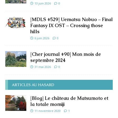
13 juin 2026
0
[MDLS #529] Uematsu Nobuo – Final
Fantasy IX OST – Crossing those
hills
6 juin 2026
0
[Cher journal #90] Mon mois de
septembre 2024
31 mai 2026
0
ARTICLES AU HASARD
[Blog] Le château de Matsumoto et
la totale momiji
11 novembre 2020
1