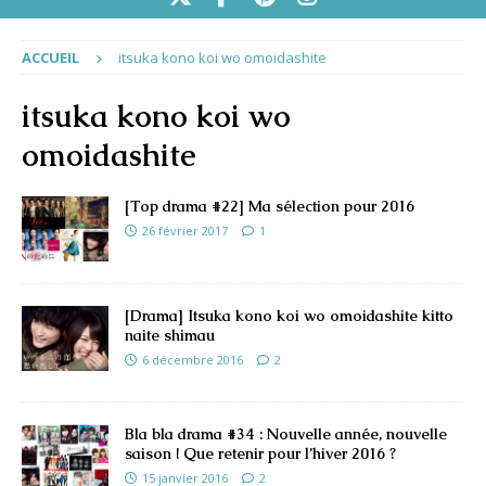
ACCUEIL
itsuka kono koi wo omoidashite
itsuka kono koi wo
omoidashite
[Top drama #22] Ma sélection pour 2016
26 février 2017
1
[Drama] Itsuka kono koi wo omoidashite kitto
naite shimau
6 décembre 2016
2
Bla bla drama #34 : Nouvelle année, nouvelle
saison ! Que retenir pour l’hiver 2016 ?
15 janvier 2016
2