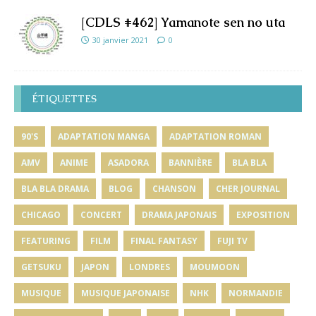
[CDLS #462] Yamanote sen no uta
30 janvier 2021
0
ÉTIQUETTES
90'S
ADAPTATION MANGA
ADAPTATION ROMAN
AMV
ANIME
ASADORA
BANNIÈRE
BLA BLA
BLA BLA DRAMA
BLOG
CHANSON
CHER JOURNAL
CHICAGO
CONCERT
DRAMA JAPONAIS
EXPOSITION
FEATURING
FILM
FINAL FANTASY
FUJI TV
GETSUKU
JAPON
LONDRES
MOUMOON
MUSIQUE
MUSIQUE JAPONAISE
NHK
NORMANDIE