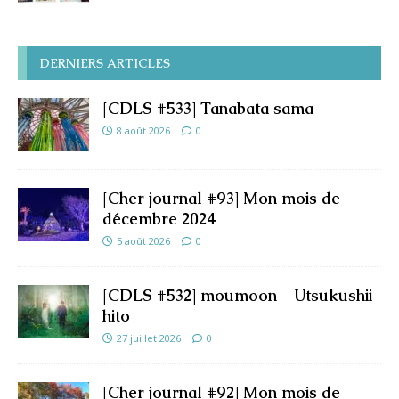
DERNIERS ARTICLES
[CDLS #533] Tanabata sama
8 août 2026
0
[Cher journal #93] Mon mois de
décembre 2024
5 août 2026
0
[CDLS #532] moumoon – Utsukushii
hito
27 juillet 2026
0
[Cher journal #92] Mon mois de