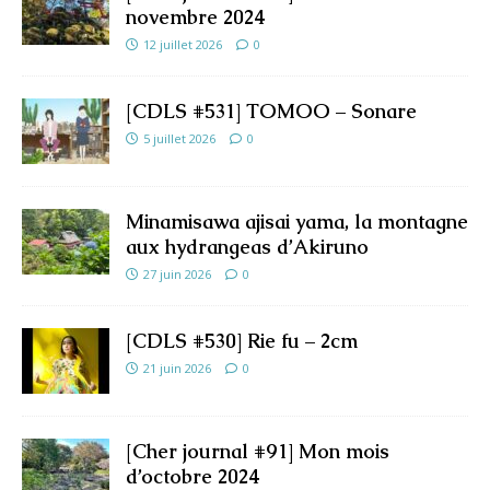
novembre 2024
12 juillet 2026
0
[CDLS #531] TOMOO – Sonare
5 juillet 2026
0
Minamisawa ajisai yama, la montagne
aux hydrangeas d’Akiruno
27 juin 2026
0
[CDLS #530] Rie fu – 2cm
21 juin 2026
0
[Cher journal #91] Mon mois
d’octobre 2024