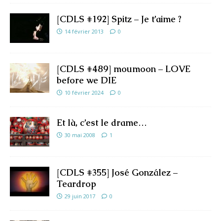
[CDLS #192] Spitz – Je t’aime ?
14 février 2013
0
[CDLS #489] moumoon – LOVE
before we DIE
10 février 2024
0
Et là, c’est le drame…
30 mai 2008
1
[CDLS #355] José González –
Teardrop
29 juin 2017
0