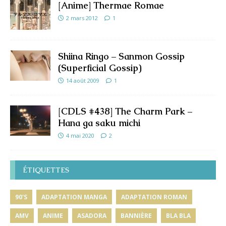
[Anime] Thermae Romae
2 mars 2012
1
Shiina Ringo – Sanmon Gossip
(Superficial Gossip)
14 août 2009
1
[CDLS #438] The Charm Park –
Hana ga saku michi
4 mai 2020
2
ÉTIQUETTES
90'S
ADAPTATION MANGA
ADAPTATION ROMAN
AMV
ANIME
ASADORA
BANNIÈRE
BLA BLA