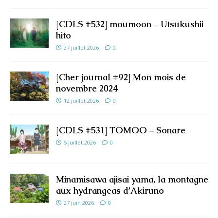
[CDLS #532] moumoon – Utsukushii
hito
27 juillet 2026
0
[Cher journal #92] Mon mois de
novembre 2024
12 juillet 2026
0
[CDLS #531] TOMOO – Sonare
5 juillet 2026
0
Minamisawa ajisai yama, la montagne
aux hydrangeas d’Akiruno
27 juin 2026
0