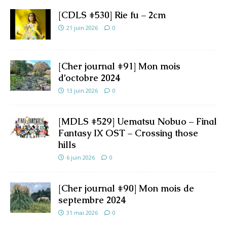
[CDLS #530] Rie fu – 2cm
21 juin 2026
0
[Cher journal #91] Mon mois
d’octobre 2024
13 juin 2026
0
[MDLS #529] Uematsu Nobuo – Final
Fantasy IX OST – Crossing those
hills
6 juin 2026
0
[Cher journal #90] Mon mois de
septembre 2024
31 mai 2026
0