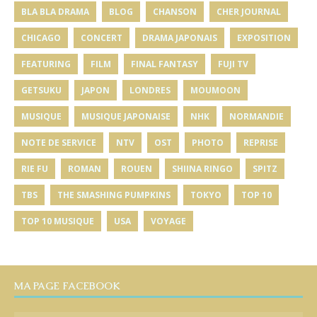
BLA BLA DRAMA
BLOG
CHANSON
CHER JOURNAL
CHICAGO
CONCERT
DRAMA JAPONAIS
EXPOSITION
FEATURING
FILM
FINAL FANTASY
FUJI TV
GETSUKU
JAPON
LONDRES
MOUMOON
MUSIQUE
MUSIQUE JAPONAISE
NHK
NORMANDIE
NOTE DE SERVICE
NTV
OST
PHOTO
REPRISE
RIE FU
ROMAN
ROUEN
SHIINA RINGO
SPITZ
TBS
THE SMASHING PUMPKINS
TOKYO
TOP 10
TOP 10 MUSIQUE
USA
VOYAGE
MA PAGE FACEBOOK