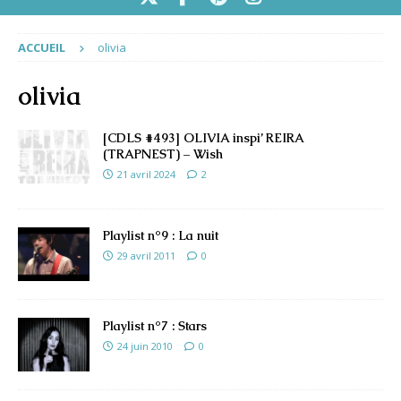
ACCUEIL
olivia
olivia
[CDLS #493] OLIVIA inspi’ REIRA
(TRAPNEST) – Wish
21 avril 2024
2
Playlist n°9 : La nuit
29 avril 2011
0
Playlist n°7 : Stars
24 juin 2010
0