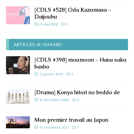
[CDLS #528] Oda Kazumasa –
Daijoubu
25 mai 2026
0
ARTICLES AU HASARD
[CDLS #398] moumoon – Hana saku
basho
12 janvier 2019
0
[Drama] Konya hitori no beddo de
19 décembre 2009
0
Mon premier travail au Japon
10 novembre 2012
1