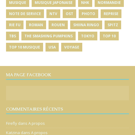
MUSIQUE
MUSIQUE JAPONAISE
NHK
NORMANDIE
NOTE DE SERVICE
NTV
OST
PHOTO
REPRISE
RIE FU
ROMAN
ROUEN
SHIINA RINGO
SPITZ
TBS
THE SMASHING PUMPKINS
TOKYO
TOP 10
TOP 10 MUSIQUE
USA
VOYAGE
MA PAGE FACEBOOK
COMMENTAIRES RÉCENTS
Firefly
dans
A propos
Katzina
dans
A propos