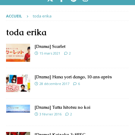
ACCUEIL
toda erika
toda erika
[Drama] Scarlet
15 mars 2021
2
[Drama] Hana yori dango, 10 ans après
28 décembre 2017
6
[Drama] Tatta hitotsu no koi
3 février 2016
2
[Drama] Keizoku 2: SPEC