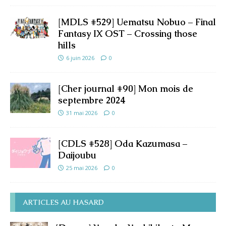
[MDLS #529] Uematsu Nobuo – Final
Fantasy IX OST – Crossing those
hills
6 juin 2026
0
[Cher journal #90] Mon mois de
septembre 2024
31 mai 2026
0
[CDLS #528] Oda Kazumasa –
Daijoubu
25 mai 2026
0
ARTICLES AU HASARD