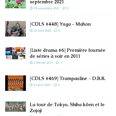
septembre 2021
29 novembre 2021
0
[CDLS #448] Yuga – Mahou
22 août 2020
0
[Liste drama #6] Première fournée
de séries à voir en 2011
2 février 2011
1
[CDLS #469] Trampauline – D.B.R.
27 avril 2021
0
La tour de Tokyo, Shiba kôen et le
Zojoji