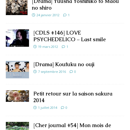
[Drama] Yuusha Yoshihiko to Maou
no shiro
24 janvier 2012
1
[CDLS #146] LOVE
PSYCHEDELICO – Last smile
19 mars 2012
1
[Drama] Koufuku no ouji
7 septembre 2016
0
Petit retour sur la saison sakura
2014
1 juillet 2014
0
[Cher journal #54] Mon mois de