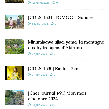
12 juillet 2026
0
[CDLS #531] TOMOO – Sonare
5 juillet 2026
0
Minamisawa ajisai yama, la montagne
aux hydrangeas d’Akiruno
27 juin 2026
0
[CDLS #530] Rie fu – 2cm
21 juin 2026
0
[Cher journal #91] Mon mois
d’octobre 2024
13 juin 2026
0