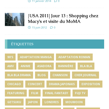
11 janvier 2014
0
[USA 2011] Jour 13 : Shopping chez
Macy’s et visite du MoMA
15 juin 2012
0
ÉTIQUETTES
90'S
ADAPTATION MANGA
ADAPTATION ROMAN
AMV
ANIME
ASADORA
BANNIÈRE
BLA BLA
BLA BLA DRAMA
BLOG
CHANSON
CHER JOURNAL
CHICAGO
CONCERT
DRAMA JAPONAIS
EXPOSITION
FEATURING
FILM
FINAL FANTASY
FUJI TV
GETSUKU
JAPON
LONDRES
MOUMOON