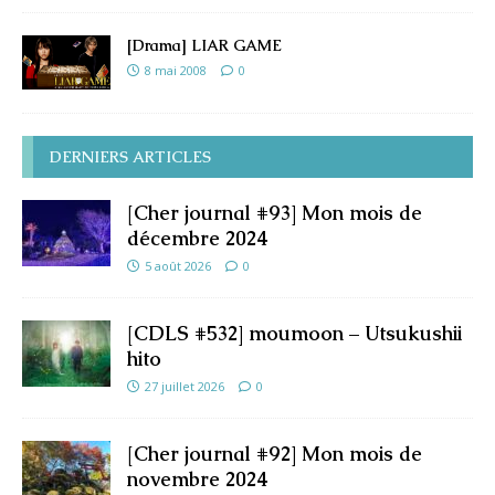
[Drama] LIAR GAME
8 mai 2008
0
DERNIERS ARTICLES
[Cher journal #93] Mon mois de
décembre 2024
5 août 2026
0
[CDLS #532] moumoon – Utsukushii
hito
27 juillet 2026
0
[Cher journal #92] Mon mois de
novembre 2024