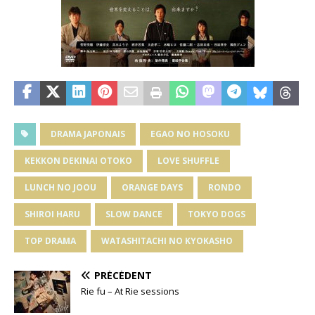
DRAMA JAPONAIS
EGAO NO HOSOKU
KEKKON DEKINAI OTOKO
LOVE SHUFFLE
LUNCH NO JOOU
ORANGE DAYS
RONDO
SHIROI HARU
SLOW DANCE
TOKYO DOGS
TOP DRAMA
WATASHITACHI NO KYOKASHO
PRÉCÉDENT
Rie fu – At Rie sessions