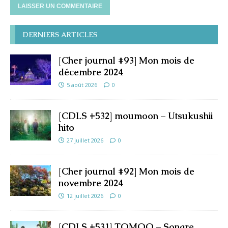
DERNIERS ARTICLES
[Cher journal #93] Mon mois de
décembre 2024
5 août 2026
0
[CDLS #532] moumoon – Utsukushii
hito
27 juillet 2026
0
[Cher journal #92] Mon mois de
novembre 2024
12 juillet 2026
0
[CDLS #531] TOMOO – Sonare