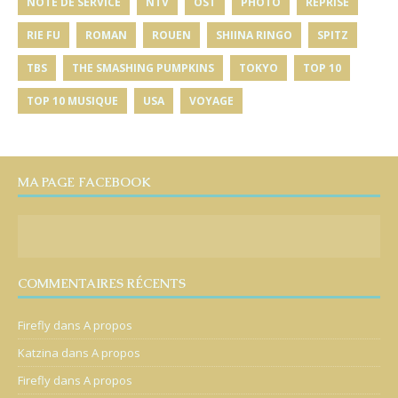
NOTE DE SERVICE
NTV
OST
PHOTO
REPRISE
RIE FU
ROMAN
ROUEN
SHIINA RINGO
SPITZ
TBS
THE SMASHING PUMPKINS
TOKYO
TOP 10
TOP 10 MUSIQUE
USA
VOYAGE
MA PAGE FACEBOOK
COMMENTAIRES RÉCENTS
Firefly
dans
A propos
Katzina
dans
A propos
Firefly
dans
A propos