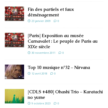
Fin des partiels et faux
déménagement
23 janvier 2009
0
[Paris] Exposition au musée
Carnavalet : Le peuple de Paris au
XIXe siècle
30 novembre 2011
0
Top 10 musique n°32 – Nirvana
12 avril 2018
0
[CDLS #480] Ohashi Trio – Karatachi
no yume
9 octobre 2023
0