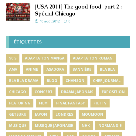
[USA 2011] The good food, part 2 :
Spécial Chicago
10 août 2012
0
ÉTIQUETTES
90'S
ADAPTATION MANGA
ADAPTATION ROMAN
AMV
ANIME
ASADORA
BANNIÈRE
BLA BLA
BLA BLA DRAMA
BLOG
CHANSON
CHER JOURNAL
CHICAGO
CONCERT
DRAMA JAPONAIS
EXPOSITION
FEATURING
FILM
FINAL FANTASY
FUJI TV
GETSUKU
JAPON
LONDRES
MOUMOON
MUSIQUE
MUSIQUE JAPONAISE
NHK
NORMANDIE