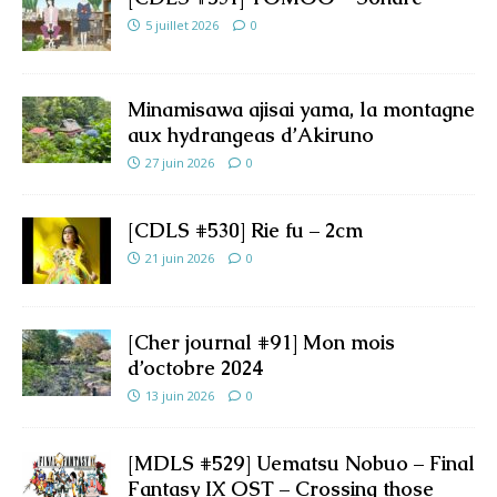
5 juillet 2026
0
Minamisawa ajisai yama, la montagne
aux hydrangeas d’Akiruno
27 juin 2026
0
[CDLS #530] Rie fu – 2cm
21 juin 2026
0
[Cher journal #91] Mon mois
d’octobre 2024
13 juin 2026
0
[MDLS #529] Uematsu Nobuo – Final
Fantasy IX OST – Crossing those