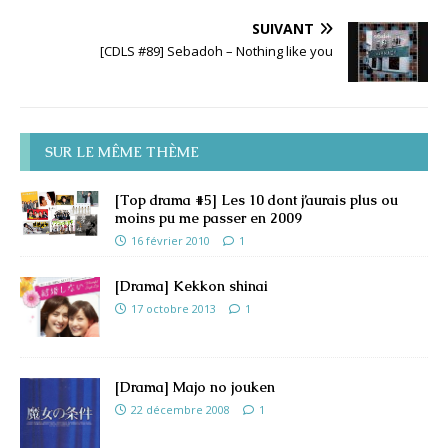
SUIVANT
[CDLS #89] Sebadoh – Nothing like you
SUR LE MÊME THÈME
[Top drama #5] Les 10 dont j’aurais plus ou
moins pu me passer en 2009
16 février 2010
1
[Drama] Kekkon shinai
17 octobre 2013
1
[Drama] Majo no jouken
22 décembre 2008
1