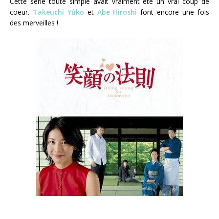
Cette série toute simple avait vraiment été un vrai coup de
coeur.
Takeuchi Yûko
et
Abe Hiroshi
font encore une fois
des merveilles !