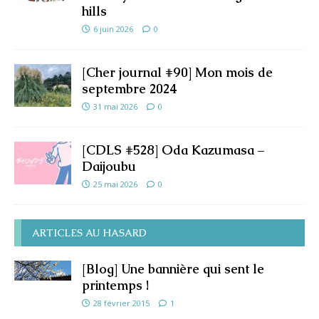
hills
6 juin 2026
0
[Cher journal #90] Mon mois de
septembre 2024
31 mai 2026
0
[CDLS #528] Oda Kazumasa –
Daijoubu
25 mai 2026
0
ARTICLES AU HASARD
[Blog] Une bannière qui sent le
printemps !
28 février 2015
1