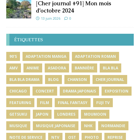
[Cher journal #91] Mon mois
d’octobre 2024
13 juin 2026
0
ÉTIQUETTES
90'S
ADAPTATION MANGA
ADAPTATION ROMAN
AMV
ANIME
ASADORA
BANNIÈRE
BLA BLA
BLA BLA DRAMA
BLOG
CHANSON
CHER JOURNAL
CHICAGO
CONCERT
DRAMA JAPONAIS
EXPOSITION
FEATURING
FILM
FINAL FANTASY
FUJI TV
GETSUKU
JAPON
LONDRES
MOUMOON
MUSIQUE
MUSIQUE JAPONAISE
NHK
NORMANDIE
NOTE DE SERVICE
NTV
OST
PHOTO
REPRISE