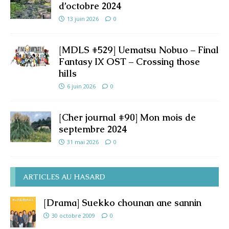
d’octobre 2024
13 juin 2026
0
[MDLS #529] Uematsu Nobuo – Final
Fantasy IX OST – Crossing those
hills
6 juin 2026
0
[Cher journal #90] Mon mois de
septembre 2024
31 mai 2026
0
ARTICLES AU HASARD
[Drama] Suekko chounan ane sannin
30 octobre 2009
0