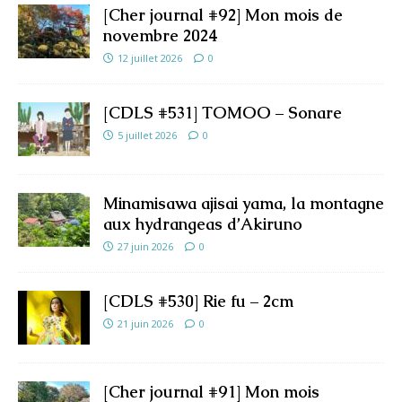
[Cher journal #92] Mon mois de
novembre 2024
12 juillet 2026
0
[CDLS #531] TOMOO – Sonare
5 juillet 2026
0
Minamisawa ajisai yama, la montagne
aux hydrangeas d’Akiruno
27 juin 2026
0
[CDLS #530] Rie fu – 2cm
21 juin 2026
0
[Cher journal #91] Mon mois