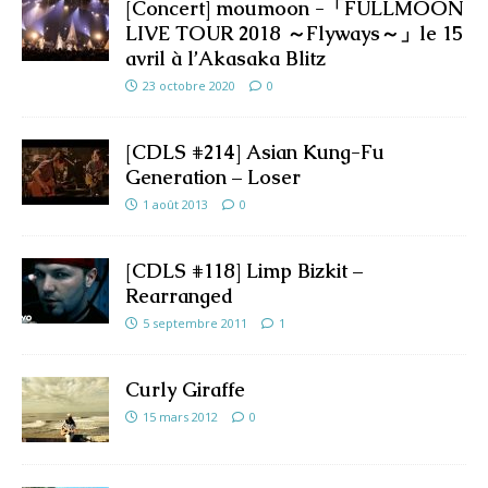
[Concert] moumoon -「FULLMOON
LIVE TOUR 2018 ～Flyways～」le 15
avril à l’Akasaka Blitz
23 octobre 2020
0
[CDLS #214] Asian Kung-Fu
Generation – Loser
1 août 2013
0
[CDLS #118] Limp Bizkit –
Rearranged
5 septembre 2011
1
Curly Giraffe
15 mars 2012
0