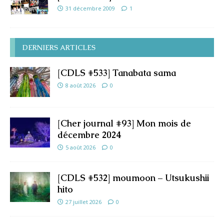
31 décembre 2009
1
DERNIERS ARTICLES
[CDLS #533] Tanabata sama
8 août 2026
0
[Cher journal #93] Mon mois de
décembre 2024
5 août 2026
0
[CDLS #532] moumoon – Utsukushii
hito
27 juillet 2026
0