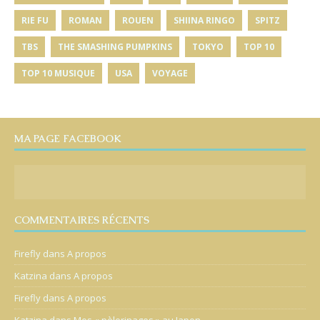
RIE FU
ROMAN
ROUEN
SHIINA RINGO
SPITZ
TBS
THE SMASHING PUMPKINS
TOKYO
TOP 10
TOP 10 MUSIQUE
USA
VOYAGE
MA PAGE FACEBOOK
COMMENTAIRES RÉCENTS
Firefly
dans
A propos
Katzina
dans
A propos
Firefly
dans
A propos
Katzina
dans
Mes « pèlerinages » au Japon