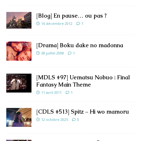
[Blog] En pause… ou pas ?
16 décembre 2012
1
[Drama] Boku dake no madonna
28 juillet 2008
1
[MDLS #97] Uematsu Nobuo : Final
Fantasy Main Theme
11 avril 2011
1
[CDLS #513] Spitz – Hi wo mamoru
12 octobre 2025
0