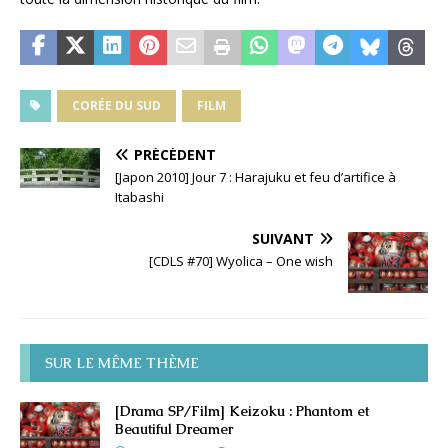
CORÉE DU SUD
FILM
PRÉCÉDENT
[Japon 2010] Jour 7 : Harajuku et feu d’artifice à
Itabashi
SUIVANT
[CDLS #70] Wyolica – One wish
SUR LE MÊME THÈME
[Drama SP/Film] Keizoku : Phantom et
Beautiful Dreamer