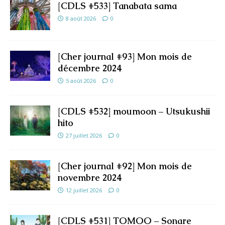
[CDLS #533] Tanabata sama
8 août 2026
0
[Cher journal #93] Mon mois de
décembre 2024
5 août 2026
0
[CDLS #532] moumoon – Utsukushii
hito
27 juillet 2026
0
[Cher journal #92] Mon mois de
novembre 2024
12 juillet 2026
0
[CDLS #531] TOMOO – Sonare