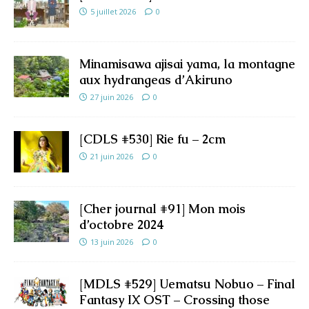
5 juillet 2026
0
Minamisawa ajisai yama, la montagne
aux hydrangeas d’Akiruno
27 juin 2026
0
[CDLS #530] Rie fu – 2cm
21 juin 2026
0
[Cher journal #91] Mon mois
d’octobre 2024
13 juin 2026
0
[MDLS #529] Uematsu Nobuo – Final
Fantasy IX OST – Crossing those