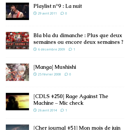
Playlist n°9 : La nuit
29 avril 2011
0
Bla bla du dimanche : Plus que deux
semaines ou encore deux semaines ?
6 décembre 2009
1
[Manga] Mushishi
25 février 2008
0
[CDLS #250] Rage Against The
Machine – Mic check
26 avril 2014
1
[Cher journal #51] Mon mois de juin