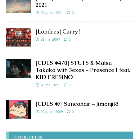
2021
29 juillet 2021
0
[Londres] Curry !
28 mai 2007
0
[CDLS #470] STUTS & Matsu
Takako with 3exes – Presence I feat.
KID FRESINO
28 mai 2021
0
[CDLS #7] Suneohair – Jimonjitô
20 juillet 2009
0
ÉTIQUETTES