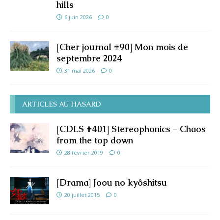
hills
6 juin 2026
0
[Cher journal #90] Mon mois de
septembre 2024
31 mai 2026
0
ARTICLES AU HASARD
[CDLS #401] Stereophonics – Chaos
from the top down
28 février 2019
0
[Drama] Joou no kyôshitsu
20 juillet 2015
0