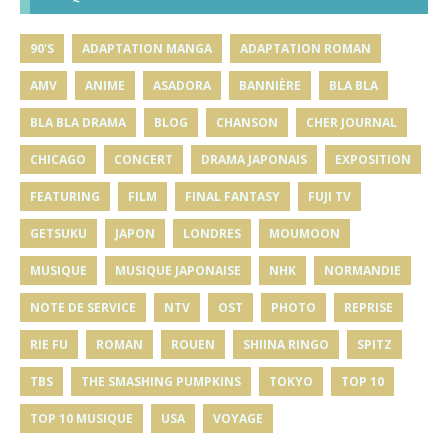
90'S
ADAPTATION MANGA
ADAPTATION ROMAN
AMV
ANIME
ASADORA
BANNIÈRE
BLA BLA
BLA BLA DRAMA
BLOG
CHANSON
CHER JOURNAL
CHICAGO
CONCERT
DRAMA JAPONAIS
EXPOSITION
FEATURING
FILM
FINAL FANTASY
FUJI TV
GETSUKU
JAPON
LONDRES
MOUMOON
MUSIQUE
MUSIQUE JAPONAISE
NHK
NORMANDIE
NOTE DE SERVICE
NTV
OST
PHOTO
REPRISE
RIE FU
ROMAN
ROUEN
SHIINA RINGO
SPITZ
TBS
THE SMASHING PUMPKINS
TOKYO
TOP 10
TOP 10 MUSIQUE
USA
VOYAGE