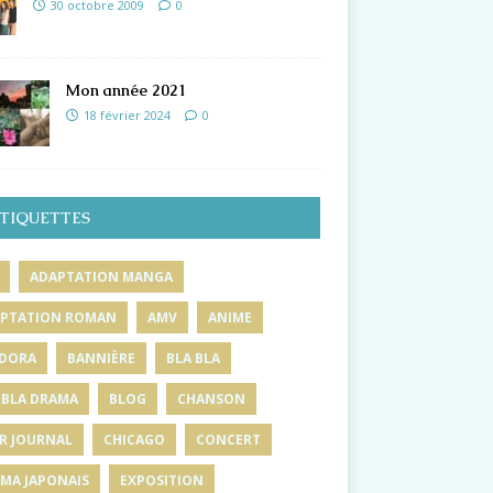
30 octobre 2009
0
Mon année 2021
18 février 2024
0
TIQUETTES
ADAPTATION MANGA
PTATION ROMAN
AMV
ANIME
DORA
BANNIÈRE
BLA BLA
 BLA DRAMA
BLOG
CHANSON
R JOURNAL
CHICAGO
CONCERT
MA JAPONAIS
EXPOSITION