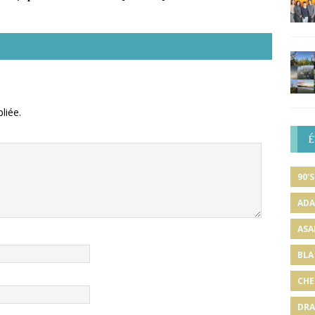
liée.
É
90'S
ADA
ASA
BLA
CHE
DRA