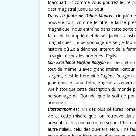
Macquart. Et comme vous pourrez le lire pl
c’est magistral jusqu’au bout !
Dans
La faute de l’abbé Mouret
, cinquièm
nouvelle fois, comme le titre le laisse pré
magnifique, nous entraîne dans cette sorte d
faites de la propriété et de ses jardins, ain
magnifiques. Le personnage de Serge Moure
histoire où Zola dénonce l’interdit de la fem
la virginité chez les hommes d’église.
Son Excellence Eugène Rougon
est peut-être c
tout de même lu avec grand intérêt. Retour à
l’argent, c’est le frère aîné Eugène Rougon e
joué dans le coup d’état, Eugène accèdera à
vue historique cette description du monde po
personnage de Clorinde que la soif de pouvo
homme ».
L’assommoir
est l’un des plus célèbres roma
vie et cette misère que l’on retrouve da
présents et les mieux mis en scène. L’histoir
autre milieu, celui des ouvriers. Non, il ne fau
envie d’une belle histoire et d’un happy en