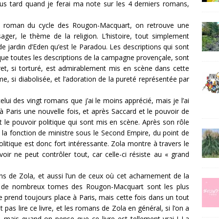
us tard quand je ferai ma note sur les 4 derniers romans,
e roman du cycle des Rougon-Macquart, on retrouve une
sager, le thème de la religion. L’histoire, tout simplement
e jardin d’Eden qu’est le Paradou. Les descriptions qui sont
si que toutes les descriptions de la campagne provençale, sont
t, si torturé, est admirablement mis en scène dans cette
me, si diabolisée, et l’adoration de la pureté représentée par
elui des vingt romans que j’ai le moins apprécié, mais je l’ai
 Paris une nouvelle fois, et après Saccard et le pouvoir de
t le pouvoir politique qui sont mis en scène. Après son rôle
 la fonction de ministre sous le Second Empire, du point de
litique est donc fort intéressante. Zola montre à travers le
ir ne peut contrôler tout, car celle-ci résiste au « grand
ns de Zola, et aussi l’un de ceux où cet acharnement de la
ns de nombreux tomes des Rougon-Macquart sont les plus
e prend toujours place à Paris, mais cette fois dans un tout
t pas lire ce livre, et les romans de Zola en général, si l’on a
d, mais quand on pense que ce livre est tellement vrai ! La