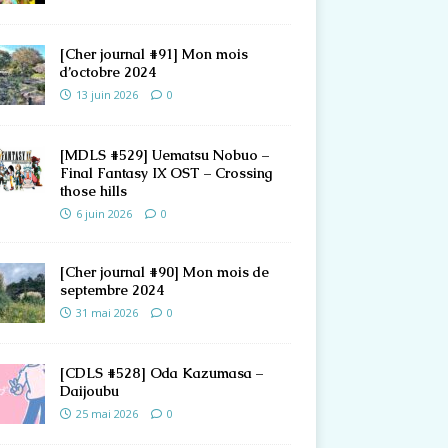
[Cher journal #91] Mon mois
d’octobre 2024
13 juin 2026
0
[MDLS #529] Uematsu Nobuo –
Final Fantasy IX OST – Crossing
those hills
6 juin 2026
0
[Cher journal #90] Mon mois de
septembre 2024
31 mai 2026
0
[CDLS #528] Oda Kazumasa –
Daijoubu
25 mai 2026
0