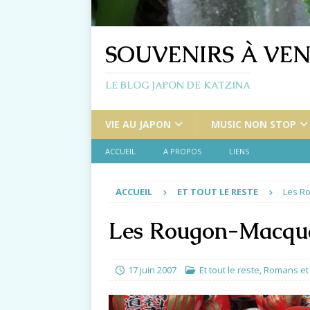
SOUVENIRS À VEN
LE BLOG JAPON DE KATZINA
VIE AU JAPON
MUSIC NON STOP
ACCUEIL
A PROPOS
LIENS
ACCUEIL
ET TOUT LE RESTE
Les R
Les Rougon-Macquar
17 juin 2007
Et tout le reste
,
Romans et 