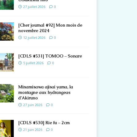
27 juillet 2026
0
[Cher journal #92] Mon mois de
novembre 2024
12 juillet 2026
0
[CDLS #531] TOMOO – Sonare
5 juillet 2026
0
Minamisawa ajisai yama, la
montagne aux hydrangeas
d’Akiruno
27 juin 2026
0
[CDLS #530] Rie fu – 2cm
21 juin 2026
0