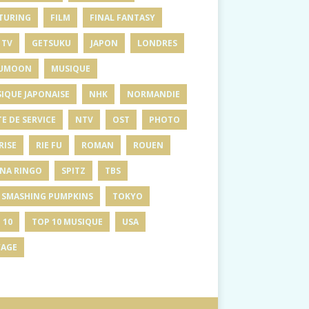
TURING
FILM
FINAL FANTASY
 TV
GETSUKU
JAPON
LONDRES
UMOON
MUSIQUE
IQUE JAPONAISE
NHK
NORMANDIE
E DE SERVICE
NTV
OST
PHOTO
RISE
RIE FU
ROMAN
ROUEN
INA RINGO
SPITZ
TBS
 SMASHING PUMPKINS
TOKYO
 10
TOP 10 MUSIQUE
USA
AGE