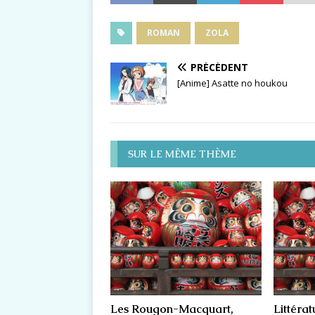
ROMAN
ZOLA
PRÉCÉDENT
[Anime] Asatte no houkou
SUR LE MÊME THÈME
Les Rougon-Macquart,
Littérat