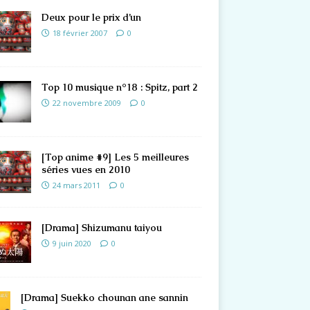
Deux pour le prix d’un
18 février 2007
0
Top 10 musique n°18 : Spitz, part 2
22 novembre 2009
0
[Top anime #9] Les 5 meilleures
séries vues en 2010
24 mars 2011
0
[Drama] Shizumanu taiyou
9 juin 2020
0
[Drama] Suekko chounan ane sannin