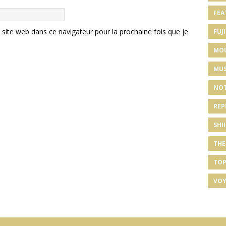
FEA
ite web dans ce navigateur pour la prochaine fois que je
FUJI
MO
MUS
NOT
REP
SHI
THE
TOP
VOY