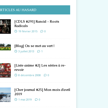
RTICLES AU HASARD
[CDLS #291] Rancid – Roots
Radicals
19 février 2015
0
[Blog] On se met au vert !
3 juillet 2013
1
[Liste anime #2] Les séries à re-
revoir
8 décembre 2008
0
[Cher journal #25] Mon mois d’avril
2019
1 mai 2019
0