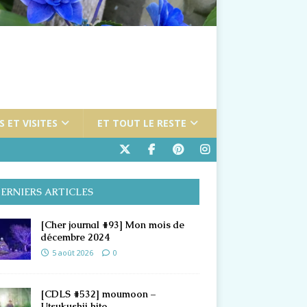
 ET VISITES
ET TOUT LE RESTE
ERNIERS ARTICLES
[Cher journal #93] Mon mois de
décembre 2024
5 août 2026
0
[CDLS #532] moumoon –
Utsukushii hito