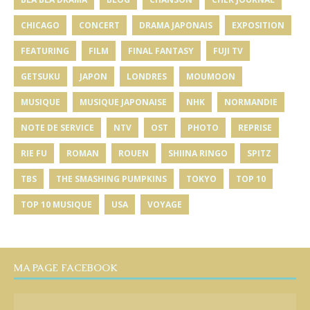
CHICAGO
CONCERT
DRAMA JAPONAIS
EXPOSITION
FEATURING
FILM
FINAL FANTASY
FUJI TV
GETSUKU
JAPON
LONDRES
MOUMOON
MUSIQUE
MUSIQUE JAPONAISE
NHK
NORMANDIE
NOTE DE SERVICE
NTV
OST
PHOTO
REPRISE
RIE FU
ROMAN
ROUEN
SHIINA RINGO
SPITZ
TBS
THE SMASHING PUMPKINS
TOKYO
TOP 10
TOP 10 MUSIQUE
USA
VOYAGE
MA PAGE FACEBOOK