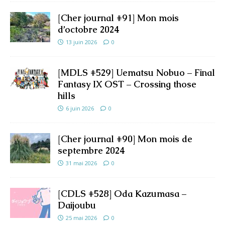
[Cher journal #91] Mon mois
d’octobre 2024
13 juin 2026
0
[MDLS #529] Uematsu Nobuo – Final
Fantasy IX OST – Crossing those
hills
6 juin 2026
0
[Cher journal #90] Mon mois de
septembre 2024
31 mai 2026
0
[CDLS #528] Oda Kazumasa –
Daijoubu
25 mai 2026
0