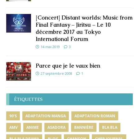
[Concert] Distant worlds: Music from
Final Fantasy – Jiritsu – Le 10
décembre 2017 au Tokyo
International Forum
14 mai 2019
3
Parce que je le vaux bien
27 septembre 2008
1
ÉTIQUETTES
90'S
ADAPTATION MANGA
ADAPTATION ROMAN
AMV
ANIME
ASADORA
BANNIÈRE
BLA BLA
BLA BLA DRAMA
BLOG
CHANSON
CHER JOURNAL