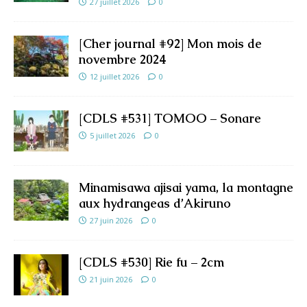
27 juillet 2026
0
[Cher journal #92] Mon mois de
novembre 2024
12 juillet 2026
0
[CDLS #531] TOMOO – Sonare
5 juillet 2026
0
Minamisawa ajisai yama, la montagne
aux hydrangeas d’Akiruno
27 juin 2026
0
[CDLS #530] Rie fu – 2cm
21 juin 2026
0