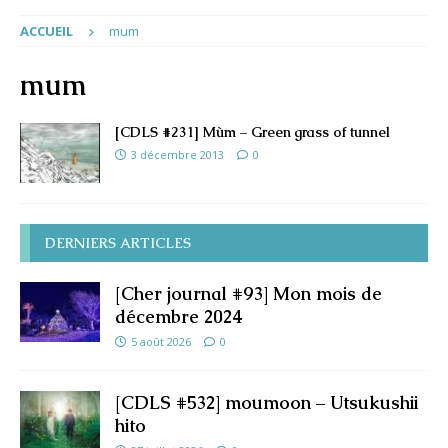
ACCUEIL
mum
mum
[CDLS #231] Mùm – Green grass of tunnel
3 décembre 2013
0
DERNIERS ARTICLES
[Cher journal #93] Mon mois de
décembre 2024
5 août 2026
0
[CDLS #532] moumoon – Utsukushii
hito