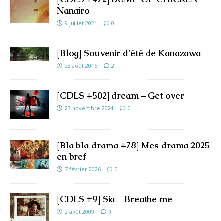
Nanairo
9 juillet 2021
0
[Blog] Souvenir d’été de Kanazawa
23 août 2015
2
[CDLS #502] dream – Get over
23 novembre 2024
0
[Bla bla drama #78] Mes drama 2025
en bref
7 février 2026
0
[CDLS #9] Sia – Breathe me
2 août 2009
0