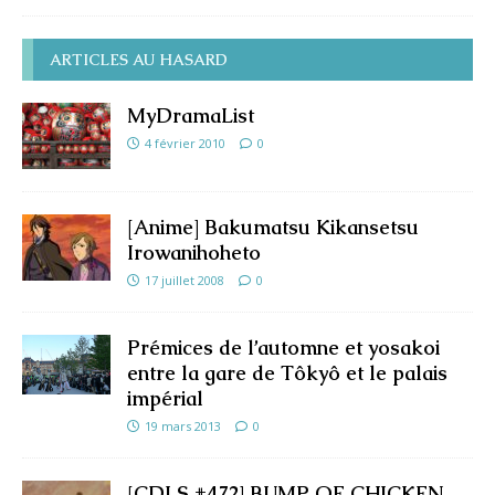
ARTICLES AU HASARD
MyDramaList
4 février 2010
0
[Anime] Bakumatsu Kikansetsu
Irowanihoheto
17 juillet 2008
0
Prémices de l’automne et yosakoi
entre la gare de Tôkyô et le palais
impérial
19 mars 2013
0
[CDLS #472] BUMP OF CHICKEN –