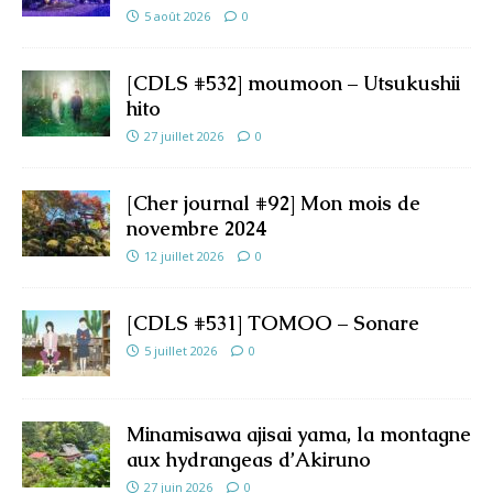
5 août 2026
0
[CDLS #532] moumoon – Utsukushii
hito
27 juillet 2026
0
[Cher journal #92] Mon mois de
novembre 2024
12 juillet 2026
0
[CDLS #531] TOMOO – Sonare
5 juillet 2026
0
Minamisawa ajisai yama, la montagne
aux hydrangeas d’Akiruno
27 juin 2026
0