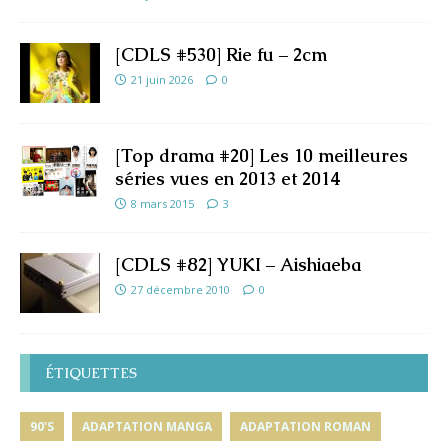
[CDLS #530] Rie fu – 2cm
21 juin 2026
0
[Top drama #20] Les 10 meilleures
séries vues en 2013 et 2014
8 mars 2015
3
[CDLS #82] YUKI – Aishiaeba
27 décembre 2010
0
ÉTIQUETTES
90'S
ADAPTATION MANGA
ADAPTATION ROMAN