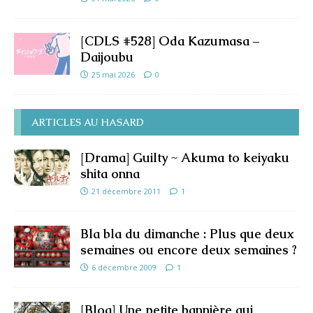
[CDLS #528] Oda Kazumasa –
Daijoubu
25 mai 2026
0
ARTICLES AU HASARD
[Drama] Guilty ~ Akuma to keiyaku
shita onna
21 décembre 2011
1
Bla bla du dimanche : Plus que deux
semaines ou encore deux semaines ?
6 décembre 2009
1
[Blog] Une petite bannière qui