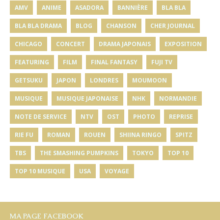
AMV
ANIME
ASADORA
BANNIÈRE
BLA BLA
BLA BLA DRAMA
BLOG
CHANSON
CHER JOURNAL
CHICAGO
CONCERT
DRAMA JAPONAIS
EXPOSITION
FEATURING
FILM
FINAL FANTASY
FUJI TV
GETSUKU
JAPON
LONDRES
MOUMOON
MUSIQUE
MUSIQUE JAPONAISE
NHK
NORMANDIE
NOTE DE SERVICE
NTV
OST
PHOTO
REPRISE
RIE FU
ROMAN
ROUEN
SHIINA RINGO
SPITZ
TBS
THE SMASHING PUMPKINS
TOKYO
TOP 10
TOP 10 MUSIQUE
USA
VOYAGE
MA PAGE FACEBOOK