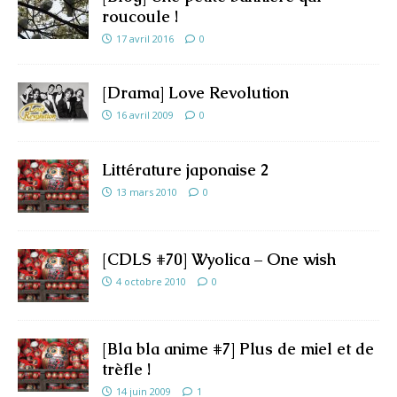
roucoule !
17 avril 2016
0
[Drama] Love Revolution
16 avril 2009
0
Littérature japonaise 2
13 mars 2010
0
[CDLS #70] Wyolica – One wish
4 octobre 2010
0
[Bla bla anime #7] Plus de miel et de
trèfle !
14 juin 2009
1