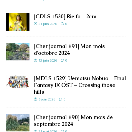
[CDLS #530] Rie fu – 2cm
21 juin 2026
0
[Cher journal #91] Mon mois
d’octobre 2024
13 juin 2026
0
[MDLS #529] Uematsu Nobuo – Final
Fantasy IX OST – Crossing those
hills
6 juin 2026
0
[Cher journal #90] Mon mois de
septembre 2024
31 mai 2026
0