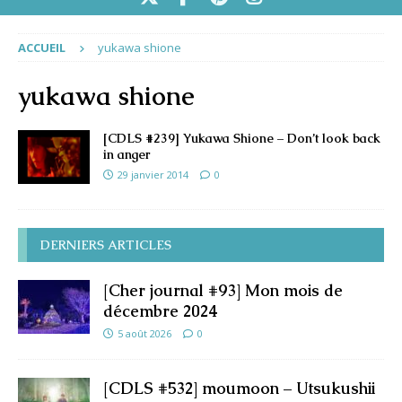
ACCUEIL
yukawa shione
yukawa shione
[CDLS #239] Yukawa Shione – Don’t look back
in anger
29 janvier 2014
0
DERNIERS ARTICLES
[Cher journal #93] Mon mois de
décembre 2024
5 août 2026
0
[CDLS #532] moumoon – Utsukushii