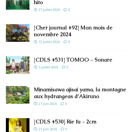
hito
27 juillet 2026
0
[Cher journal #92] Mon mois de
novembre 2024
12 juillet 2026
0
[CDLS #531] TOMOO – Sonare
5 juillet 2026
0
Minamisawa ajisai yama, la montagne
aux hydrangeas d’Akiruno
27 juin 2026
0
[CDLS #530] Rie fu – 2cm
21 juin 2026
0