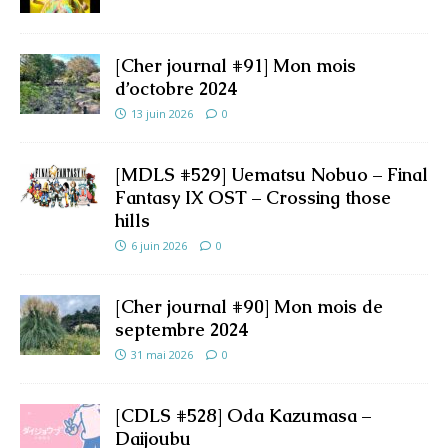
[Cher journal #91] Mon mois
d’octobre 2024
13 juin 2026
0
[MDLS #529] Uematsu Nobuo – Final
Fantasy IX OST – Crossing those
hills
6 juin 2026
0
[Cher journal #90] Mon mois de
septembre 2024
31 mai 2026
0
[CDLS #528] Oda Kazumasa –
Daijoubu