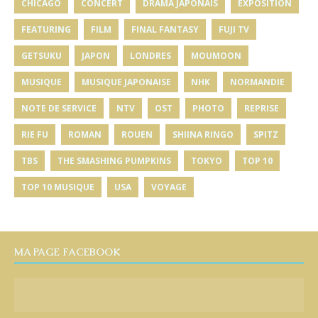
CHICAGO
CONCERT
DRAMA JAPONAIS
EXPOSITION
FEATURING
FILM
FINAL FANTASY
FUJI TV
GETSUKU
JAPON
LONDRES
MOUMOON
MUSIQUE
MUSIQUE JAPONAISE
NHK
NORMANDIE
NOTE DE SERVICE
NTV
OST
PHOTO
REPRISE
RIE FU
ROMAN
ROUEN
SHIINA RINGO
SPITZ
TBS
THE SMASHING PUMPKINS
TOKYO
TOP 10
TOP 10 MUSIQUE
USA
VOYAGE
MA PAGE FACEBOOK