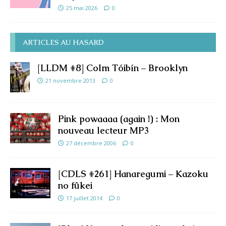
25 mai 2026
0
ARTICLES AU HASARD
[LLDM #8] Colm Tóibín – Brooklyn
21 novembre 2013
0
Pink powaaaa (again !) : Mon
nouveau lecteur MP3
27 décembre 2006
0
[CDLS #261] Hanaregumi – Kazoku
no fûkei
17 juillet 2014
0