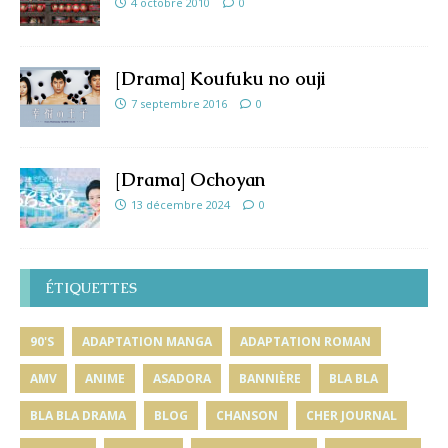
4 octobre 2010
0
[Drama] Koufuku no ouji
7 septembre 2016
0
[Drama] Ochoyan
13 décembre 2024
0
ÉTIQUETTES
90'S
ADAPTATION MANGA
ADAPTATION ROMAN
AMV
ANIME
ASADORA
BANNIÈRE
BLA BLA
BLA BLA DRAMA
BLOG
CHANSON
CHER JOURNAL