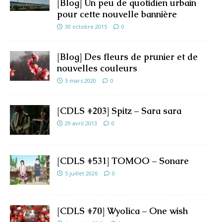
[Blog] Un peu de quotidien urbain
pour cette nouvelle bannière
30 octobre 2015
0
[Blog] Des fleurs de prunier et de
nouvelles couleurs
3 mars 2020
0
[CDLS #203] Spitz – Sara sara
29 avril 2013
0
[CDLS #531] TOMOO – Sonare
5 juillet 2026
0
[CDLS #70] Wyolica – One wish