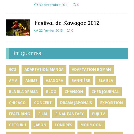
30 décembre 2011
0
Festival de Kawagoe 2012
22 février 2013
0
ÉTIQUETTES
90'S
ADAPTATION MANGA
ADAPTATION ROMAN
AMV
ANIME
ASADORA
BANNIÈRE
BLA BLA
BLA BLA DRAMA
BLOG
CHANSON
CHER JOURNAL
CHICAGO
CONCERT
DRAMA JAPONAIS
EXPOSITION
FEATURING
FILM
FINAL FANTASY
FUJI TV
GETSUKU
JAPON
LONDRES
MOUMOON