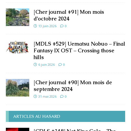
[Cher journal #91] Mon mois
d’octobre 2024
13 juin 2026
0
[MDLS #529] Uematsu Nobuo – Final
Fantasy IX OST – Crossing those
hills
6 juin 2026
0
[Cher journal #90] Mon mois de
septembre 2024
31 mai 2026
0
ARTICLES AU HASARD