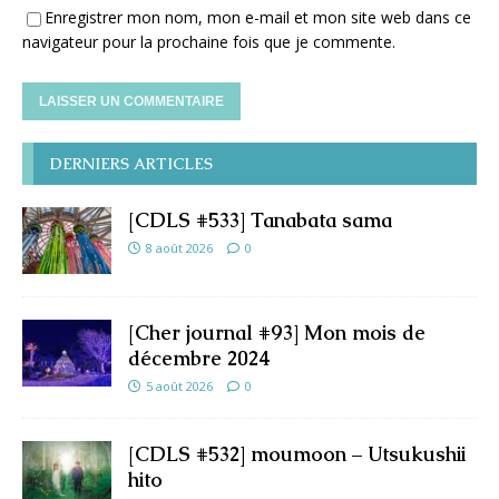
Enregistrer mon nom, mon e-mail et mon site web dans ce
navigateur pour la prochaine fois que je commente.
DERNIERS ARTICLES
[CDLS #533] Tanabata sama
8 août 2026
0
[Cher journal #93] Mon mois de
décembre 2024
5 août 2026
0
[CDLS #532] moumoon – Utsukushii
hito