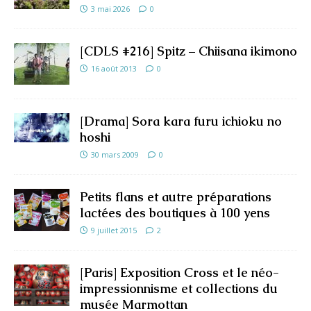
3 mai 2026
0
[CDLS #216] Spitz – Chiisana ikimono
16 août 2013
0
[Drama] Sora kara furu ichioku no
hoshi
30 mars 2009
0
Petits flans et autre préparations
lactées des boutiques à 100 yens
9 juillet 2015
2
[Paris] Exposition Cross et le néo-
impressionnisme et collections du
musée Marmottan