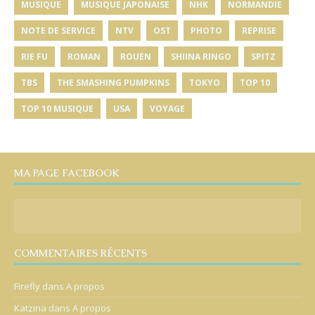
MUSIQUE
MUSIQUE JAPONAISE
NHK
NORMANDIE
NOTE DE SERVICE
NTV
OST
PHOTO
REPRISE
RIE FU
ROMAN
ROUEN
SHIINA RINGO
SPITZ
TBS
THE SMASHING PUMPKINS
TOKYO
TOP 10
TOP 10 MUSIQUE
USA
VOYAGE
MA PAGE FACEBOOK
COMMENTAIRES RÉCENTS
Firefly
dans
A propos
Katzina
dans
A propos