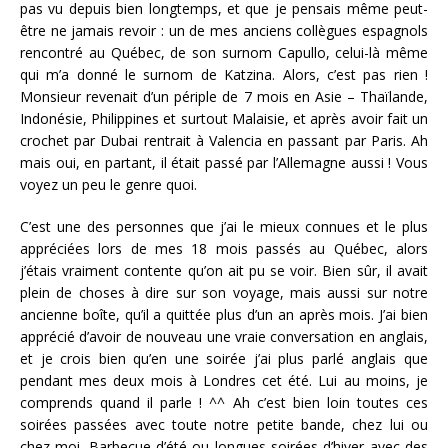
pas vu depuis bien longtemps, et que je pensais même peut-
être ne jamais revoir : un de mes anciens collègues espagnols
rencontré au Québec, de son surnom Capullo, celui-là même
qui m’a donné le surnom de Katzina. Alors, c’est pas rien !
Monsieur revenait d’un périple de 7 mois en Asie – Thaïlande,
Indonésie, Philippines et surtout Malaisie, et après avoir fait un
crochet par Dubai rentrait à Valencia en passant par Paris. Ah
mais oui, en partant, il était passé par l’Allemagne aussi ! Vous
voyez un peu le genre quoi.
C’est une des personnes que j’ai le mieux connues et le plus
appréciées lors de mes 18 mois passés au Québec, alors
j’étais vraiment contente qu’on ait pu se voir. Bien sûr, il avait
plein de choses à dire sur son voyage, mais aussi sur notre
ancienne boîte, qu’il a quittée plus d’un an après mois. J’ai bien
apprécié d’avoir de nouveau une vraie conversation en anglais,
et je crois bien qu’en une soirée j’ai plus parlé anglais que
pendant mes deux mois à Londres cet été. Lui au moins, je
comprends quand il parle ! ^^ Ah c’est bien loin toutes ces
soirées passées avec toute notre petite bande, chez lui ou
chez moi. Barbecue d’été ou longues soirées d’hiver avec des