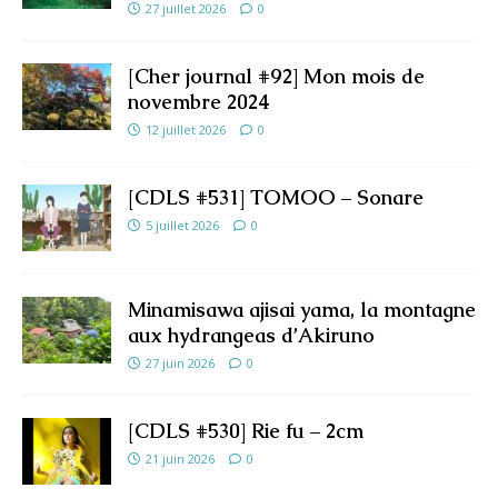
27 juillet 2026
0
[Cher journal #92] Mon mois de
novembre 2024
12 juillet 2026
0
[CDLS #531] TOMOO – Sonare
5 juillet 2026
0
Minamisawa ajisai yama, la montagne
aux hydrangeas d’Akiruno
27 juin 2026
0
[CDLS #530] Rie fu – 2cm
21 juin 2026
0