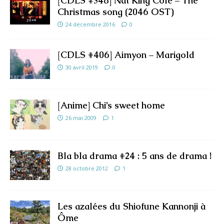
[CDLS #348] Nat King Cole – The
Christmas song (2046 OST)
24 décembre 2016
0
[CDLS #406] Aimyon – Marigold
30 avril 2019
0
[Anime] Chi’s sweet home
26 mai 2009
1
Bla bla drama #24 : 5 ans de drama !
28 octobre 2012
1
Les azalées du Shiofune Kannonji à
Ôme