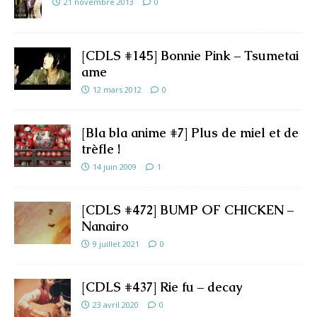
21 novembre 2013
0
[CDLS #145] Bonnie Pink – Tsumetai
ame
12 mars 2012
0
[Bla bla anime #7] Plus de miel et de
trèfle !
14 juin 2009
1
[CDLS #472] BUMP OF CHICKEN –
Nanairo
9 juillet 2021
0
[CDLS #437] Rie fu – decay
23 avril 2020
0