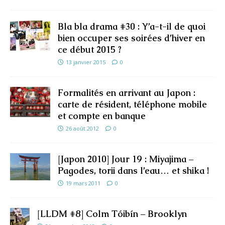
Bla bla drama #30 : Y’a-t-il de quoi
bien occuper ses soirées d’hiver en
ce début 2015 ?
13 janvier 2015
0
Formalités en arrivant au Japon :
carte de résident, téléphone mobile
et compte en banque
26 août 2012
0
[Japon 2010] Jour 19 : Miyajima –
Pagodes, torii dans l’eau… et shika !
19 mars 2011
0
[LLDM #8] Colm Tóibín – Brooklyn