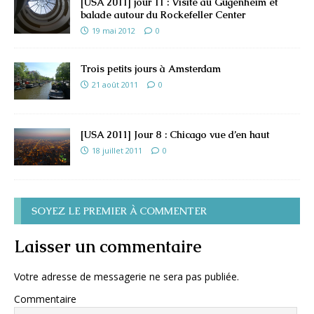
[USA 2011] jour 11 : Visite au Gugenheim et
balade autour du Rockefeller Center
19 mai 2012
0
Trois petits jours à Amsterdam
21 août 2011
0
[USA 2011] Jour 8 : Chicago vue d’en haut
18 juillet 2011
0
SOYEZ LE PREMIER À COMMENTER
Laisser un commentaire
Votre adresse de messagerie ne sera pas publiée.
Commentaire