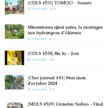
[CDLS #531] TOMOO – Sonare
5 juillet 2026
0
Minamisawa ajisai yama, la montagne
aux hydrangeas d’Akiruno
27 juin 2026
0
[CDLS #530] Rie fu – 2cm
21 juin 2026
0
[Cher journal #91] Mon mois
d’octobre 2024
13 juin 2026
0
[MDLS #529] Uematsu Nobuo – Final