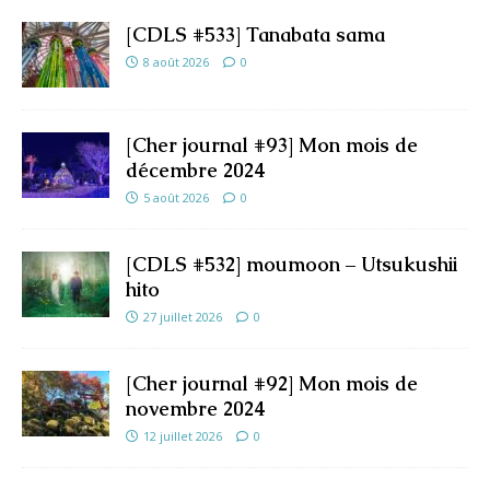
[CDLS #533] Tanabata sama
8 août 2026
0
[Cher journal #93] Mon mois de
décembre 2024
5 août 2026
0
[CDLS #532] moumoon – Utsukushii
hito
27 juillet 2026
0
[Cher journal #92] Mon mois de
novembre 2024
12 juillet 2026
0