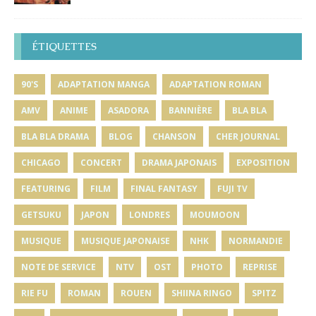
ÉTIQUETTES
90'S
ADAPTATION MANGA
ADAPTATION ROMAN
AMV
ANIME
ASADORA
BANNIÈRE
BLA BLA
BLA BLA DRAMA
BLOG
CHANSON
CHER JOURNAL
CHICAGO
CONCERT
DRAMA JAPONAIS
EXPOSITION
FEATURING
FILM
FINAL FANTASY
FUJI TV
GETSUKU
JAPON
LONDRES
MOUMOON
MUSIQUE
MUSIQUE JAPONAISE
NHK
NORMANDIE
NOTE DE SERVICE
NTV
OST
PHOTO
REPRISE
RIE FU
ROMAN
ROUEN
SHIINA RINGO
SPITZ