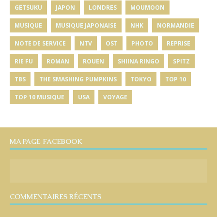
GETSUKU
JAPON
LONDRES
MOUMOON
MUSIQUE
MUSIQUE JAPONAISE
NHK
NORMANDIE
NOTE DE SERVICE
NTV
OST
PHOTO
REPRISE
RIE FU
ROMAN
ROUEN
SHIINA RINGO
SPITZ
TBS
THE SMASHING PUMPKINS
TOKYO
TOP 10
TOP 10 MUSIQUE
USA
VOYAGE
MA PAGE FACEBOOK
COMMENTAIRES RÉCENTS