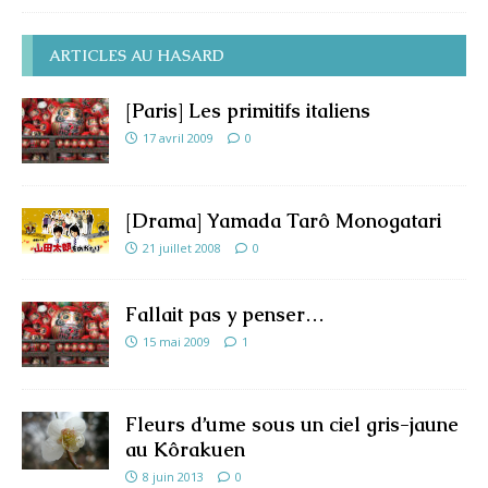
ARTICLES AU HASARD
[Paris] Les primitifs italiens
17 avril 2009
0
[Drama] Yamada Tarô Monogatari
21 juillet 2008
0
Fallait pas y penser…
15 mai 2009
1
Fleurs d’ume sous un ciel gris-jaune
au Kôrakuen
8 juin 2013
0