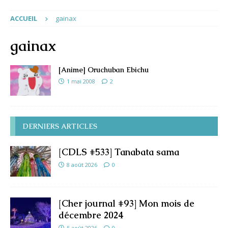
ACCUEIL
gainax
gainax
[Anime] Oruchuban Ebichu
1 mai 2008
2
DERNIERS ARTICLES
[CDLS #533] Tanabata sama
8 août 2026
0
[Cher journal #93] Mon mois de
décembre 2024
5 août 2026
0