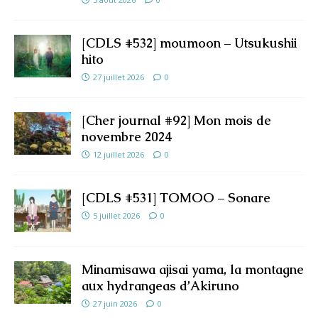
[CDLS #532] moumoon – Utsukushii
hito
27 juillet 2026
0
[Cher journal #92] Mon mois de
novembre 2024
12 juillet 2026
0
[CDLS #531] TOMOO – Sonare
5 juillet 2026
0
Minamisawa ajisai yama, la montagne
aux hydrangeas d’Akiruno
27 juin 2026
0