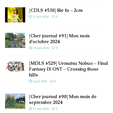
[CDLS #530] Rie fu – 2cm
21 juin 2026
0
[Cher journal #91] Mon mois
d’octobre 2024
13 juin 2026
0
[MDLS #529] Uematsu Nobuo – Final
Fantasy IX OST – Crossing those
hills
6 juin 2026
0
[Cher journal #90] Mon mois de
septembre 2024
31 mai 2026
0