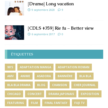
[Drama] Long vacation
9 septembre 2020
9
[CDLS #359] Rie fu – Better view
6 septembre 2017
0
ÉTIQUETTES
90'S
ADAPTATION MANGA
ADAPTATION ROMAN
AMV
ANIME
ASADORA
BANNIÈRE
BLA BLA
BLA BLA DRAMA
BLOG
CHANSON
CHER JOURNAL
CHICAGO
CONCERT
DRAMA JAPONAIS
EXPOSITION
FEATURING
FILM
FINAL FANTASY
FUJI TV