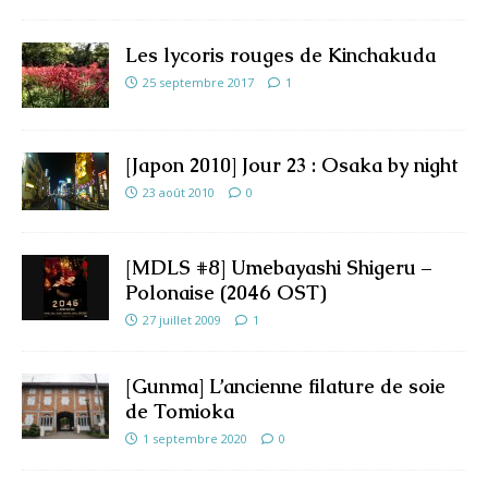
Les lycoris rouges de Kinchakuda
25 septembre 2017
1
[Japon 2010] Jour 23 : Osaka by night
23 août 2010
0
[MDLS #8] Umebayashi Shigeru –
Polonaise (2046 OST)
27 juillet 2009
1
[Gunma] L’ancienne filature de soie
de Tomioka
1 septembre 2020
0