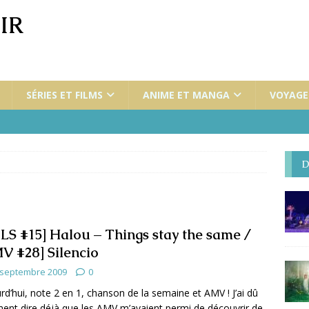
IR
SÉRIES ET FILMS
ANIME ET MANGA
VOYAGES
D
LS #15] Halou – Things stay the same /
V #28] Silencio
 septembre 2009
0
rd’hui, note 2 en 1, chanson de la semaine et AMV ! J’ai dû
ent dire déjà que les AMV m’avaient permi de découvrir de