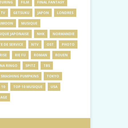
TURING
FILM
FINAL FANTASY
 TV
GETSUKU
JAPON
LONDRES
UMOON
MUSIQUE
IQUE JAPONAISE
NHK
NORMANDIE
E DE SERVICE
NTV
OST
PHOTO
RISE
RIE FU
ROMAN
ROUEN
INA RINGO
SPITZ
TBS
 SMASHING PUMPKINS
TOKYO
 10
TOP 10 MUSIQUE
USA
AGE