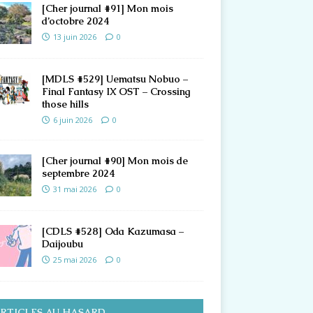
[Cher journal #91] Mon mois
d’octobre 2024
13 juin 2026
0
[MDLS #529] Uematsu Nobuo –
Final Fantasy IX OST – Crossing
those hills
6 juin 2026
0
[Cher journal #90] Mon mois de
septembre 2024
31 mai 2026
0
[CDLS #528] Oda Kazumasa –
Daijoubu
25 mai 2026
0
RTICLES AU HASARD