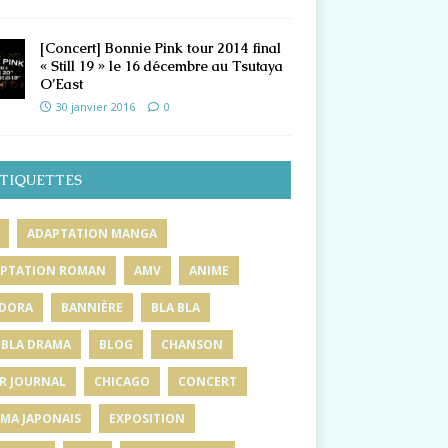
[Concert] Bonnie Pink tour 2014 final
« Still 19 » le 16 décembre au Tsutaya
O’East
30 janvier 2016
0
TIQUETTES
ADAPTATION MANGA
PTATION ROMAN
AMV
ANIME
DORA
BANNIÈRE
BLA BLA
 BLA DRAMA
BLOG
CHANSON
R JOURNAL
CHICAGO
CONCERT
MA JAPONAIS
EXPOSITION