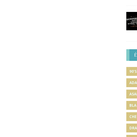
É
90'S
ADA
ASA
BLA
CHE
DRA