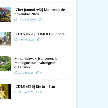
[Cher journal #92] Mon mois de
novembre 2024
12 juillet 2026
0
[CDLS #531] TOMOO – Sonare
5 juillet 2026
0
Minamisawa ajisai yama, la
montagne aux hydrangeas
d’Akiruno
27 juin 2026
0
[CDLS #530] Rie fu – 2cm
21 juin 2026
0