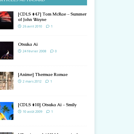
[CDLS #47] Tom McRae – Summer
of John Wayne
26 avril 2010
1
Otsuka Ai
24 février 2008
0
[Anime] Thermae Romae
2 mars 2012
1
[CDLS #10] Otsuka Ai – Smily
10 août 2009
1