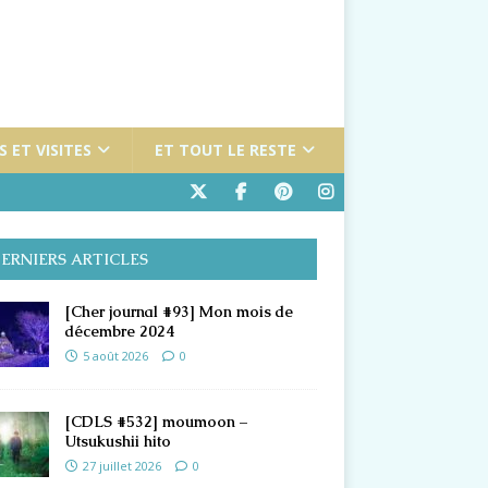
 ET VISITES
ET TOUT LE RESTE
ERNIERS ARTICLES
[Cher journal #93] Mon mois de
décembre 2024
5 août 2026
0
[CDLS #532] moumoon –
Utsukushii hito
27 juillet 2026
0