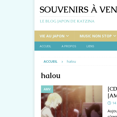
SOUVENIRS À VEN
LE BLOG JAPON DE KATZINA
VIE AU JAPON
MUSIC NON STOP
ACCUEIL
A PROPOS
LIENS
ACCUEIL
halou
halou
[CD
AMV
[AM
14
Aujou
sûrem