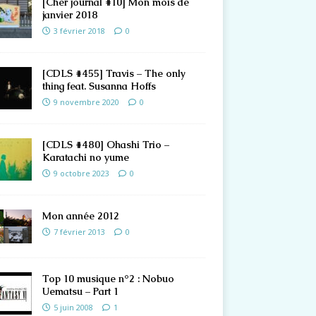
[Cher journal #10] Mon mois de
janvier 2018
3 février 2018
0
[CDLS #455] Travis – The only
thing feat. Susanna Hoffs
9 novembre 2020
0
[CDLS #480] Ohashi Trio –
Karatachi no yume
9 octobre 2023
0
Mon année 2012
7 février 2013
0
Top 10 musique n°2 : Nobuo
Uematsu – Part 1
5 juin 2008
1