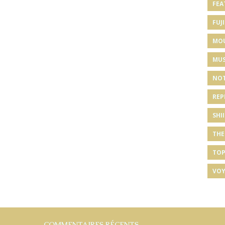
FEA
FUJI
MO
MUS
NOT
REP
SHI
THE
TOP
VOY
COMMENTAIRES RÉCENTS