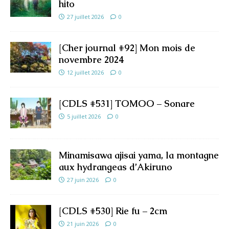
hito
27 juillet 2026
0
[Cher journal #92] Mon mois de
novembre 2024
12 juillet 2026
0
[CDLS #531] TOMOO – Sonare
5 juillet 2026
0
Minamisawa ajisai yama, la montagne
aux hydrangeas d’Akiruno
27 juin 2026
0
[CDLS #530] Rie fu – 2cm
21 juin 2026
0