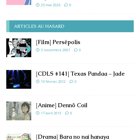
25 mai 2026
0
ARTICLES AU HASARD
[Film] Persépolis
3 novembre 2007
0
[CDLS #141] Texas Pandaa – Jade
13 février 2012
0
[Anime] Dennô Coil
17 avril 2013
0
[Drama] Bara no nai hanaya