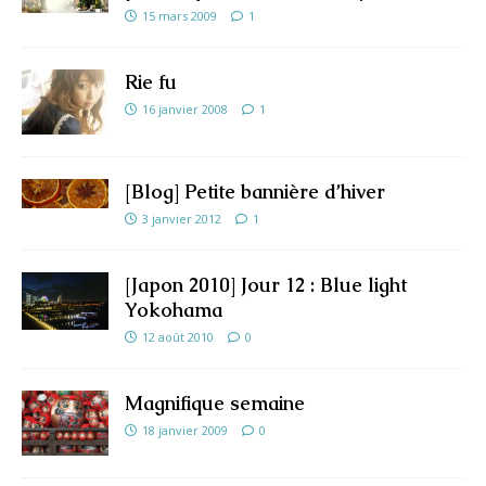
15 mars 2009
1
Rie fu
16 janvier 2008
1
[Blog] Petite bannière d’hiver
3 janvier 2012
1
[Japon 2010] Jour 12 : Blue light
Yokohama
12 août 2010
0
Magnifique semaine
18 janvier 2009
0