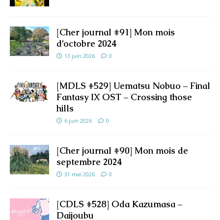
[Cher journal #91] Mon mois
d’octobre 2024
13 juin 2026
0
[MDLS #529] Uematsu Nobuo – Final
Fantasy IX OST – Crossing those
hills
6 juin 2026
0
[Cher journal #90] Mon mois de
septembre 2024
31 mai 2026
0
[CDLS #528] Oda Kazumasa –
Daijoubu