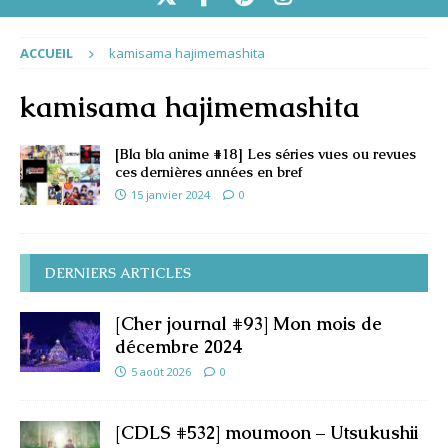
ACCUEIL
kamisama hajimemashita
kamisama hajimemashita
[Bla bla anime #18] Les séries vues ou revues
ces dernières années en bref
15 janvier 2024
0
DERNIERS ARTICLES
[Cher journal #93] Mon mois de
décembre 2024
5 août 2026
0
[CDLS #532] moumoon – Utsukushii