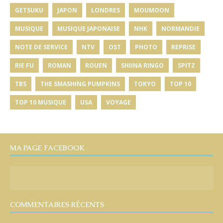
GETSUKU
JAPON
LONDRES
MOUMOON
MUSIQUE
MUSIQUE JAPONAISE
NHK
NORMANDIE
NOTE DE SERVICE
NTV
OST
PHOTO
REPRISE
RIE FU
ROMAN
ROUEN
SHIINA RINGO
SPITZ
TBS
THE SMASHING PUMPKINS
TOKYO
TOP 10
TOP 10 MUSIQUE
USA
VOYAGE
MA PAGE FACEBOOK
COMMENTAIRES RÉCENTS