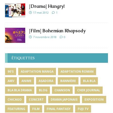
[Drama] Hungry!
17 mai 2012
1
[Film] Bohemian Rhapsody
7 novembre 2018
0
ÉTIQUETTES
90'S
ADAPTATION MANGA
ADAPTATION ROMAN
AMV
ANIME
ASADORA
BANNIÈRE
BLA BLA
BLA BLA DRAMA
BLOG
CHANSON
CHER JOURNAL
CHICAGO
CONCERT
DRAMA JAPONAIS
EXPOSITION
FEATURING
FILM
FINAL FANTASY
FUJI TV