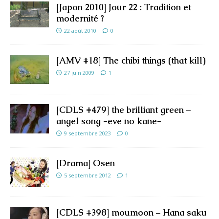
[Japon 2010] Jour 22 : Tradition et
modernité ?
22 août 2010
0
[AMV #18] The chibi things (that kill)
27 juin 2009
1
[CDLS #479] the brilliant green –
angel song -eve no kane-
9 septembre 2023
0
[Drama] Osen
5 septembre 2012
1
[CDLS #398] moumoon – Hana saku