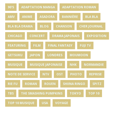
90'S
ADAPTATION MANGA
ADAPTATION ROMAN
AMV
ANIME
ASADORA
BANNIÈRE
BLA BLA
BLA BLA DRAMA
BLOG
CHANSON
CHER JOURNAL
CHICAGO
CONCERT
DRAMA JAPONAIS
EXPOSITION
FEATURING
FILM
FINAL FANTASY
FUJI TV
GETSUKU
JAPON
LONDRES
MOUMOON
MUSIQUE
MUSIQUE JAPONAISE
NHK
NORMANDIE
NOTE DE SERVICE
NTV
OST
PHOTO
REPRISE
RIE FU
ROMAN
ROUEN
SHIINA RINGO
SPITZ
TBS
THE SMASHING PUMPKINS
TOKYO
TOP 10
TOP 10 MUSIQUE
USA
VOYAGE