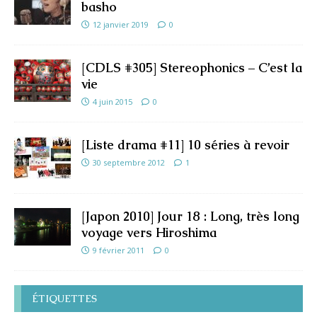
basho
12 janvier 2019
0
[CDLS #305] Stereophonics – C’est la
vie
4 juin 2015
0
[Liste drama #11] 10 séries à revoir
30 septembre 2012
1
[Japon 2010] Jour 18 : Long, très long
voyage vers Hiroshima
9 février 2011
0
ÉTIQUETTES