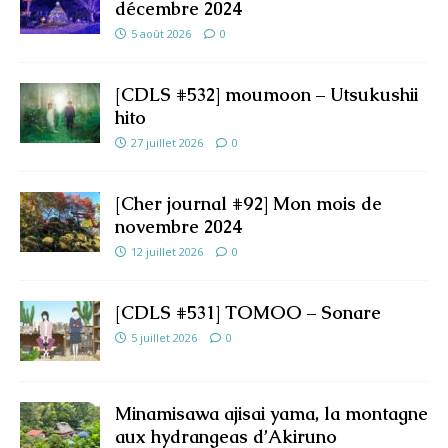
décembre 2024
5 août 2026
0
[CDLS #532] moumoon – Utsukushii
hito
27 juillet 2026
0
[Cher journal #92] Mon mois de
novembre 2024
12 juillet 2026
0
[CDLS #531] TOMOO – Sonare
5 juillet 2026
0
Minamisawa ajisai yama, la montagne
aux hydrangeas d’Akiruno