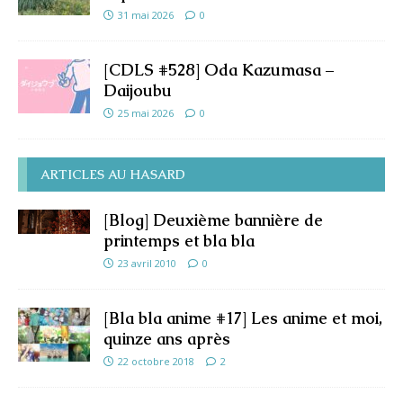
31 mai 2026
0
[CDLS #528] Oda Kazumasa –
Daijoubu
25 mai 2026
0
ARTICLES AU HASARD
[Blog] Deuxième bannière de
printemps et bla bla
23 avril 2010
0
[Bla bla anime #17] Les anime et moi,
quinze ans après
22 octobre 2018
2