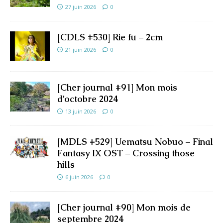
27 juin 2026
0
[CDLS #530] Rie fu – 2cm
21 juin 2026
0
[Cher journal #91] Mon mois
d’octobre 2024
13 juin 2026
0
[MDLS #529] Uematsu Nobuo – Final
Fantasy IX OST – Crossing those
hills
6 juin 2026
0
[Cher journal #90] Mon mois de
septembre 2024