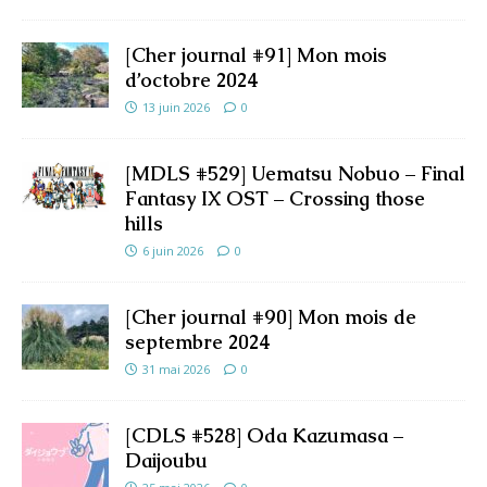
[Cher journal #91] Mon mois
d’octobre 2024
13 juin 2026
0
[MDLS #529] Uematsu Nobuo – Final
Fantasy IX OST – Crossing those
hills
6 juin 2026
0
[Cher journal #90] Mon mois de
septembre 2024
31 mai 2026
0
[CDLS #528] Oda Kazumasa –
Daijoubu