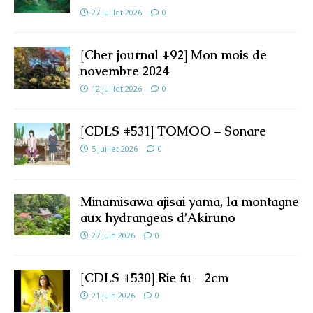
27 juillet 2026
0
[Cher journal #92] Mon mois de
novembre 2024
12 juillet 2026
0
[CDLS #531] TOMOO – Sonare
5 juillet 2026
0
Minamisawa ajisai yama, la montagne
aux hydrangeas d’Akiruno
27 juin 2026
0
[CDLS #530] Rie fu – 2cm
21 juin 2026
0