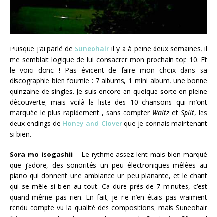
Puisque j’ai parlé de
Suneohair
il y a à peine deux semaines, il
me semblait logique de lui consacrer mon prochain top 10. Et
le voici donc ! Pas évident de faire mon choix dans sa
discographie bien fournie : 7 albums, 1 mini album, une bonne
quinzaine de singles. Je suis encore en quelque sorte en pleine
découverte, mais voilà la liste des 10 chansons qui m’ont
marquée le plus rapidement , sans compter
Waltz
et
Split
, les
deux endings de
Honey and Clover
que je connais maintenant
si bien.
Sora mo isogashii –
Le rythme assez lent mais bien marqué
que j’adore, des sonorités un peu électroniques mêlées au
piano qui donnent une ambiance un peu planante, et le chant
qui se mêle si bien au tout. Ca dure près de 7 minutes, c’est
quand même pas rien. En fait, je ne n’en étais pas vraiment
rendu compte vu la qualité des compositions, mais Suneohair