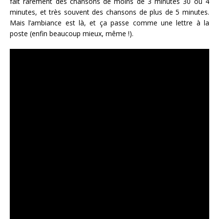
fait rarement des chansons de moins de 3 minutes 30 ou 4
minutes, et très souvent des chansons de plus de 5 minutes.
Mais l’ambiance est là, et ça passe comme une lettre à la
poste (enfin beaucoup mieux, même !).