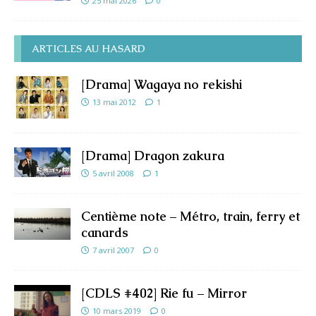
25 mai 2026
0
ARTICLES AU HASARD
[Drama] Wagaya no rekishi
13 mai 2012
1
[Drama] Dragon zakura
5 avril 2008
1
Centième note – Métro, train, ferry et
canards
7 avril 2007
0
[CDLS #402] Rie fu – Mirror
10 mars 2019
0