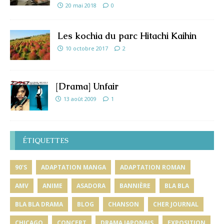
20 mai 2018
0
Les kochia du parc Hitachi Kaihin
10 octobre 2017
2
[Drama] Unfair
13 août 2009
1
ÉTIQUETTES
90'S
ADAPTATION MANGA
ADAPTATION ROMAN
AMV
ANIME
ASADORA
BANNIÈRE
BLA BLA
BLA BLA DRAMA
BLOG
CHANSON
CHER JOURNAL
CHICAGO
CONCERT
DRAMA JAPONAIS
EXPOSITION