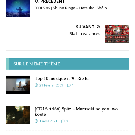
PRÉCÉDENT
[CDLS #2] Shiina Ringo – Hatsukoi Shôjo
SUIVANT
Bla bla vacances
SUR LE MÊME THÈME
Top 10 musique n°9 : Rie fu
21 février 2009
1
[CDLS #466] Spitz – Murasaki no yoru wo
koete
1 avril 2021
0