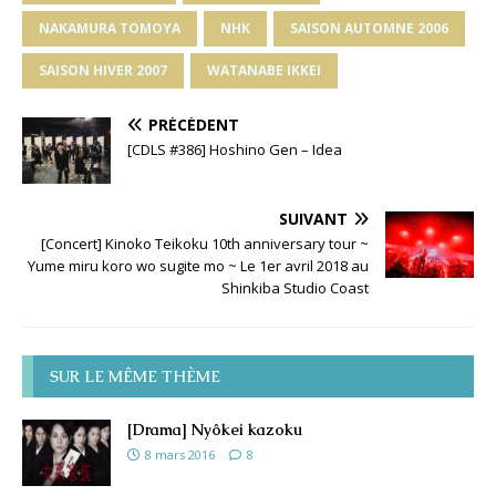
NAKAMURA TOMOYA
NHK
SAISON AUTOMNE 2006
SAISON HIVER 2007
WATANABE IKKEI
PRÉCÉDENT
[CDLS #386] Hoshino Gen – Idea
SUIVANT
[Concert] Kinoko Teikoku 10th anniversary tour ~
Yume miru koro wo sugite mo ~ Le 1er avril 2018 au
Shinkiba Studio Coast
SUR LE MÊME THÈME
[Drama] Nyôkei kazoku
8 mars 2016
8