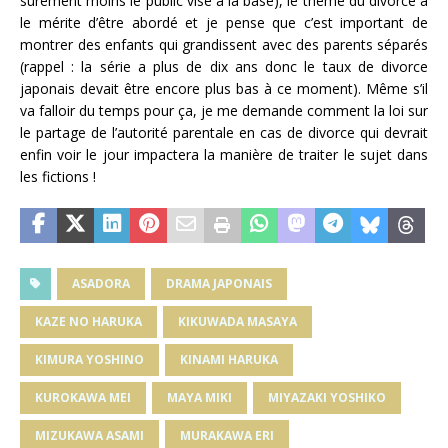
sûrement moins le public visé à la base), le thème du divorce a
le mérite d’être abordé et je pense que c’est important de
montrer des enfants qui grandissent avec des parents séparés
(rappel : la série a plus de dix ans donc le taux de divorce
japonais devait être encore plus bas à ce moment). Même s’il
va falloir du temps pour ça, je me demande comment la loi sur
le partage de l’autorité parentale en cas de divorce qui devrait
enfin voir le jour impactera la manière de traiter le sujet dans
les fictions !
ASADORA
DRAMA JAPONAIS
KAZE NO HARUKA
KIKUWADA MASAYA
KIMURA YOSHINO
KINAMI HARUKA
KUROKAWA MEI
MAYA MIKI
MIYAZAKI YOSHIKO
MIZUKAWA ASAMI
MURAKAWA ERI