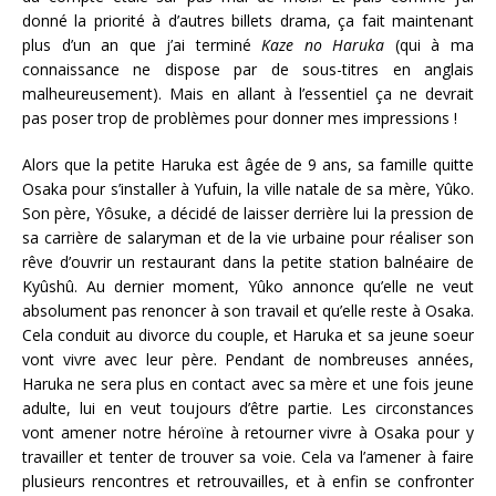
donné la priorité à d’autres billets drama, ça fait maintenant
plus d’un an que j’ai terminé
Kaze no Haruka
(qui à ma
connaissance ne dispose par de sous-titres en anglais
malheureusement). Mais en allant à l’essentiel ça ne devrait
pas poser trop de problèmes pour donner mes impressions !
Alors que la petite Haruka est âgée de 9 ans, sa famille quitte
Osaka pour s’installer à Yufuin, la ville natale de sa mère, Yûko.
Son père, Yôsuke, a décidé de laisser derrière lui la pression de
sa carrière de salaryman et de la vie urbaine pour réaliser son
rêve d’ouvrir un restaurant dans la petite station balnéaire de
Kyûshû. Au dernier moment, Yûko annonce qu’elle ne veut
absolument pas renoncer à son travail et qu’elle reste à Osaka.
Cela conduit au divorce du couple, et Haruka et sa jeune soeur
vont vivre avec leur père. Pendant de nombreuses années,
Haruka ne sera plus en contact avec sa mère et une fois jeune
adulte, lui en veut toujours d’être partie. Les circonstances
vont amener notre héroïne à retourner vivre à Osaka pour y
travailler et tenter de trouver sa voie. Cela va l’amener à faire
plusieurs rencontres et retrouvailles, et à enfin se confronter