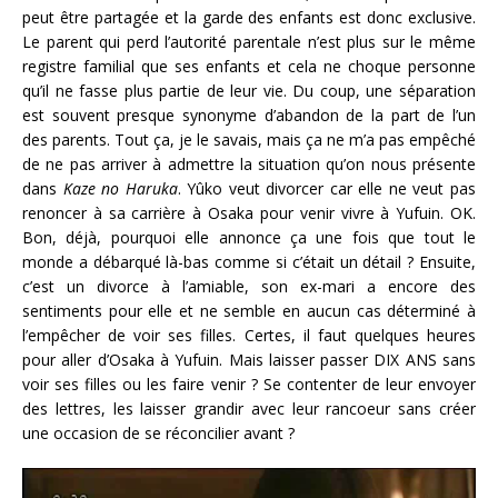
peut être partagée et la garde des enfants est donc exclusive.
Le parent qui perd l’autorité parentale n’est plus sur le même
registre familial que ses enfants et cela ne choque personne
qu’il ne fasse plus partie de leur vie. Du coup, une séparation
est souvent presque synonyme d’abandon de la part de l’un
des parents. Tout ça, je le savais, mais ça ne m’a pas empêché
de ne pas arriver à admettre la situation qu’on nous présente
dans
Kaze no Haruka
. Yûko veut divorcer car elle ne veut pas
renoncer à sa carrière à Osaka pour venir vivre à Yufuin. OK.
Bon, déjà, pourquoi elle annonce ça une fois que tout le
monde a débarqué là-bas comme si c’était un détail ? Ensuite,
c’est un divorce à l’amiable, son ex-mari a encore des
sentiments pour elle et ne semble en aucun cas déterminé à
l’empêcher de voir ses filles. Certes, il faut quelques heures
pour aller d’Osaka à Yufuin. Mais laisser passer DIX ANS sans
voir ses filles ou les faire venir ? Se contenter de leur envoyer
des lettres, les laisser grandir avec leur rancoeur sans créer
une occasion de se réconcilier avant ?