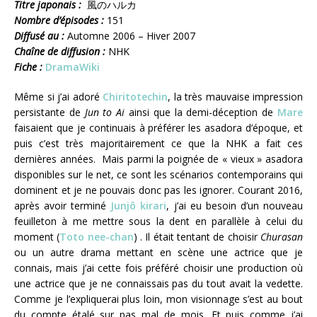
Titre japonais :
風のハルカ
Nombre d’épisodes :
151
Diffusé au :
Automne 2006 – Hiver 2007
Chaîne de diffusion :
NHK
Fiche :
DramaWiki
Même si j’ai adoré
Chiritotechin
, la très mauvaise impression
persistante de
Jun to Ai
ainsi que la demi-déception de
Mare
faisaient que je continuais à préférer les asadora d’époque, et
puis c’est très majoritairement ce que la NHK a fait ces
dernières années. Mais parmi la poignée de « vieux » asadora
disponibles sur le net, ce sont les scénarios contemporains qui
dominent et je ne pouvais donc pas les ignorer. Courant 2016,
après avoir terminé
Junjô kirari
, j’ai eu besoin d’un nouveau
feuilleton à me mettre sous la dent en parallèle à celui du
moment (
Toto nee-chan
) . Il était tentant de choisir
Churasan
ou un autre drama mettant en scène une actrice que je
connais, mais j’ai cette fois préféré choisir une production où
une actrice que je ne connaissais pas du tout avait la vedette.
Comme je l’expliquerai plus loin, mon visionnage s’est au bout
du compte étalé sur pas mal de mois. Et puis comme j’ai