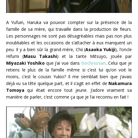
A Yufuin, Haruka va pouvoir compter sur la présence de la
famille de sa mère, qui travaille dans la production de fleurs.
Les personnages ne sont pas désagréables mais pas non plus
inoubliables et les occasions de s’attacher à eux manquent un
peu. Il y a bien sûr la grand-mère, Chii (
Asaoka Yukiji
), l’oncle
Hifumi (
Masu Takashi
) et la tante Mitsuyo, jouée par
Miyazaki Yoshiko
que j’ai vue dans
Gochisosan
. Celui que je
retiens le plus de la famille même si c’est lui qu’on voit le
moins, c’est le cousin Yukio? Il me semblait bien que j’avais
déjà vu sa tête quelque part, et il s’agit en effet de
Nakamura
Tomoya
qui était encore tout jeune. J’adore vraiment sa
manière de parler, c’est comme ça que je l’ai reconnu en fait !