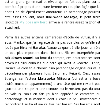
est un grand gamin naïf et rêveur qui se fait des plans sur la
comète à propos d’une jeune femme un peu plus âgée que lui
dont il se dit éperdument amoureux. Le personnage pourrait
être assez soûlant, mais
Kikuwada Masaya
, le petit frère
jaloux de
My boss my hero
arrive à le rendre assez mignon et
attachant.
Parmi les autres anciens camarades d’école de Yufuin, il y a
aussi Mariko, que j’ai regretté de ne pas voir plus vu qu’elle est
jouée par
Kinami Haruka
. Nanae va quant à elle jouer un rôle
un peu plus important dans l’histoire. Elle est interprétée par
Mizukawa Asami
. Au bout du compte, ces deux actrices sont
devenues plus connues que celle qui avait la vedette ! Enfin,
Haruka va croiser le chemin d’un personnage original qui va la
décontenancer plusieurs fois, Sarumaru Keitarô. C’est assez
étrange, car l’acteur
Matsuoka Mitsuru
(qui est à la base
plutôt musicien apparemment) a une tête qui me revient pas
(surtout une coupe et une teinture qui le mettent pas du tout
en valeur), mais en fait j’ai bien apprécié le caractère du
personnage et la manière dont il était un peu mystérieux à
rencontrer Haruka plusieurs fois par hasard (les hasards sont